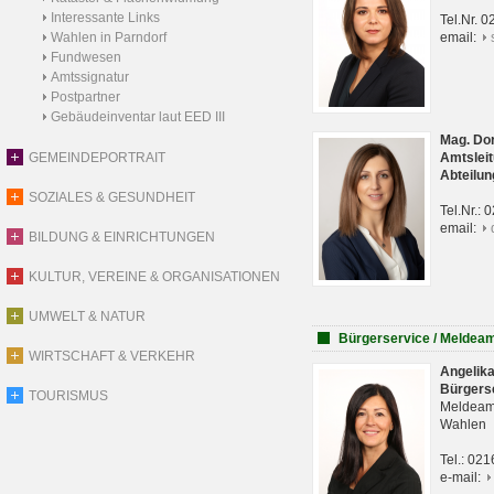
Interessante Links
Tel.Nr. 
Wahlen in Parndorf
email:
Fundwesen
Amtssignatur
Postpartner
Gebäudeinventar laut EED III
Mag. Do
GEMEINDEPORTRAIT
Amtsleit
Abteilun
SOZIALES & GESUNDHEIT
Tel.Nr.:
email:
BILDUNG & EINRICHTUNGEN
KULTUR, VEREINE & ORGANISATIONEN
UMWELT & NATUR
Bürgerservice / Meldea
WIRTSCHAFT & VERKEHR
Angelik
Bürgers
TOURISMUS
Meldeam
Wahlen
Tel.: 02
e-mail: