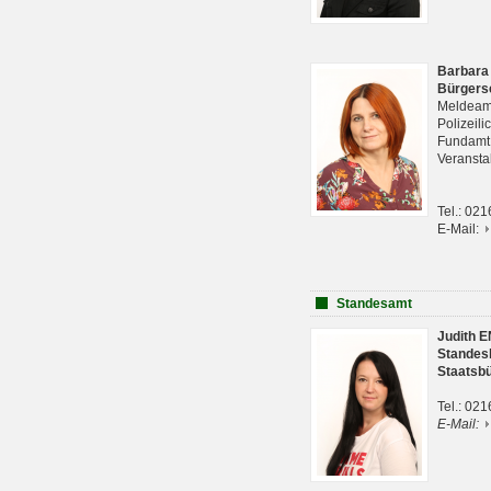
Barbara
Bürgers
Meldeam
Polizeil
Fundam
Veranst
Tel.: 02
E-Mail:
Standesamt
Judith 
Standes
Staatsb
Tel.: 02
E-Mail: