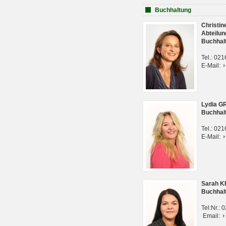
Buchhaltung
Christi
Abteilun
Buchhal
Tel.: 02
E-Mail:
Lydia G
Buchhal
Tel.: 02
E-Mail:
Sarah 
Buchhal
Tel:Nr.:
Email: