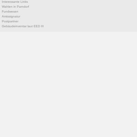
Interessante Links
Wahlen in Parndorf
Fundwesen
Amtssignatur
Postpartner
Gebäudeinventar laut EED III