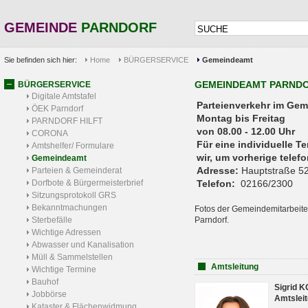
GEMEINDE
PARNDORF
Sie befinden sich hier:
Home
BÜRGERSERVICE
Gemeindeamt
GEMEINDEAMT PARND
BÜRGERSERVICE
Digitale Amtstafel
Parteienverkehr 
ÖEK Parndorf
Montag bis Freitag
PARNDORF HILFT
von 08.00 - 12.00 Uhr
CORONA
Für eine individuelle T
Amtshelfer/ Formulare
wir, um vorherige tele
Gemeindeamt
Adresse:
Hauptstraße 52
Parteien & Gemeinderat
Dorfbote & Bürgermeisterbrief
Telefon:
02166/2300
Sitzungsprotokoll GRS
Bekanntmachungen
Fotos der Gemeindemitarbeite
Sterbefälle
Parndorf.
Wichtige Adressen
Abwasser und Kanalisation
Müll & Sammelstellen
Amtsleitung
Wichtige Termine
Bauhof
Sigrid 
Jobbörse
Amtsleit
Kataster & Flächenwidmung