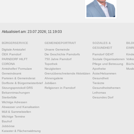
Aktualisiert am: 23.07.2026; 11:19:03
BÜRGERSERVICE
GEMEINDEPORTRAIT
SOZIALES &
BILD
GESUNDHEIT
EINR
Digitale Amtstafel
Unsere Gemeinde
ÖEK Parndorf
Die Geschichte Parndorfs
Parndorf GEHT
Kinde
PARNDORF HILFT
750 Jahre Parndorf
Soziale Organisationen
Volks
CORONA
Topothek
Pflege und Betreuung
Büche
Amtshelfer/ Formulare
Neuigkeiten
Apotheke
Musik
Gemeindeamt
Grenzüberschreitende Aktivitäten
Ärzte/Hebammen
Parteien & Gemeinderat
Ahnengalerie
Gesundheit
Dorfbote & Bürgermeisterbrief
Jubiläen
Tierärzte
Sitzungsprotokoll GRS
Religionen in Parndorf
Gesundheitsthemen
Bekanntmachungen
Leihomas
Sterbefälle
Gesundes Dorf
Wichtige Adressen
Abwasser und Kanalisation
Müll & Sammelstellen
Wichtige Termine
Bauhof
Jobbörse
Kataster & Flächenwidmung