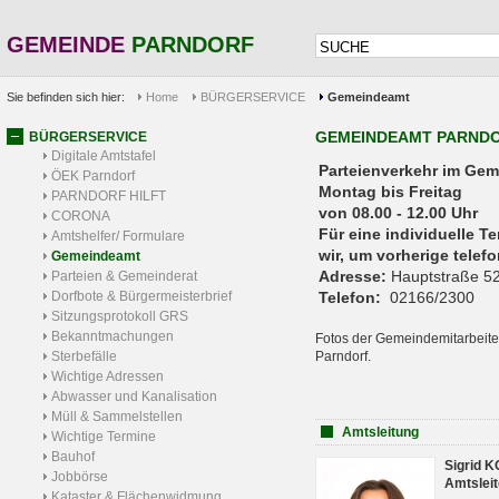
GEMEINDE
PARNDORF
Sie befinden sich hier:
Home
BÜRGERSERVICE
Gemeindeamt
GEMEINDEAMT PARND
BÜRGERSERVICE
Digitale Amtstafel
Parteienverkehr 
ÖEK Parndorf
Montag bis Freitag
PARNDORF HILFT
von 08.00 - 12.00 Uhr
CORONA
Für eine individuelle T
Amtshelfer/ Formulare
wir, um vorherige tele
Gemeindeamt
Adresse:
Hauptstraße 52
Parteien & Gemeinderat
Dorfbote & Bürgermeisterbrief
Telefon:
02166/2300
Sitzungsprotokoll GRS
Bekanntmachungen
Fotos der Gemeindemitarbeite
Sterbefälle
Parndorf.
Wichtige Adressen
Abwasser und Kanalisation
Müll & Sammelstellen
Amtsleitung
Wichtige Termine
Bauhof
Sigrid 
Jobbörse
Amtsleit
Kataster & Flächenwidmung