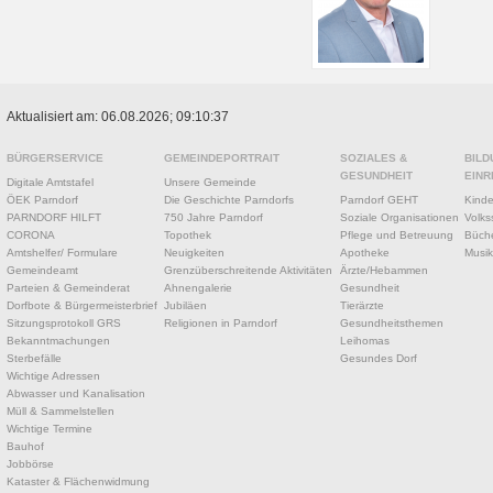
Aktualisiert am: 06.08.2026; 09:10:37
BÜRGERSERVICE
GEMEINDEPORTRAIT
SOZIALES &
BILD
GESUNDHEIT
EINR
Digitale Amtstafel
Unsere Gemeinde
ÖEK Parndorf
Die Geschichte Parndorfs
Parndorf GEHT
Kinde
PARNDORF HILFT
750 Jahre Parndorf
Soziale Organisationen
Volks
CORONA
Topothek
Pflege und Betreuung
Büche
Amtshelfer/ Formulare
Neuigkeiten
Apotheke
Musik
Gemeindeamt
Grenzüberschreitende Aktivitäten
Ärzte/Hebammen
Parteien & Gemeinderat
Ahnengalerie
Gesundheit
Dorfbote & Bürgermeisterbrief
Jubiläen
Tierärzte
Sitzungsprotokoll GRS
Religionen in Parndorf
Gesundheitsthemen
Bekanntmachungen
Leihomas
Sterbefälle
Gesundes Dorf
Wichtige Adressen
Abwasser und Kanalisation
Müll & Sammelstellen
Wichtige Termine
Bauhof
Jobbörse
Kataster & Flächenwidmung