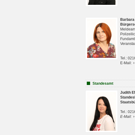
Barbara
Bürgers
Meldeam
Polizeil
Fundam
Veranst
Tel.: 02
E-Mail:
Standesamt
Judith 
Standes
Staatsb
Tel.: 02
E-Mail: