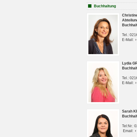
Buchhaltung
Christi
Abteilun
Buchhal
Tel.: 02
E-Mail:
Lydia G
Buchhal
Tel.: 02
E-Mail:
Sarah 
Buchhal
Tel:Nr.:
Email: