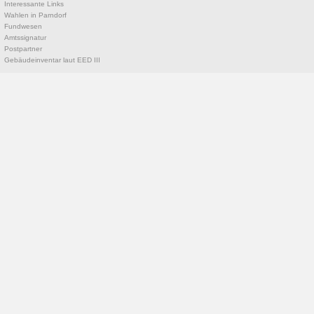
Interessante Links
Wahlen in Parndorf
Fundwesen
Amtssignatur
Postpartner
Gebäudeinventar laut EED III