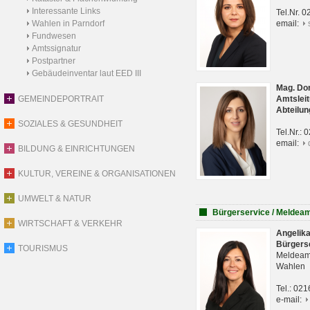
Interessante Links
Tel.Nr. 
Wahlen in Parndorf
email:
Fundwesen
Amtssignatur
Postpartner
Gebäudeinventar laut EED III
Mag. Do
GEMEINDEPORTRAIT
Amtsleit
Abteilun
SOZIALES & GESUNDHEIT
Tel.Nr.:
email:
BILDUNG & EINRICHTUNGEN
KULTUR, VEREINE & ORGANISATIONEN
UMWELT & NATUR
Bürgerservice / Meldea
WIRTSCHAFT & VERKEHR
Angelik
Bürgers
TOURISMUS
Meldeam
Wahlen
Tel.: 02
e-mail: