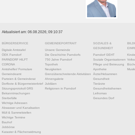
Aktualisiert am: 06.08.2026; 09:10:37
BÜRGERSERVICE
GEMEINDEPORTRAIT
SOZIALES &
BILD
GESUNDHEIT
EINR
Digitale Amtstafel
Unsere Gemeinde
ÖEK Parndorf
Die Geschichte Parndorfs
Parndorf GEHT
Kinde
PARNDORF HILFT
750 Jahre Parndorf
Soziale Organisationen
Volks
CORONA
Topothek
Pflege und Betreuung
Büche
Amtshelfer/ Formulare
Neuigkeiten
Apotheke
Musik
Gemeindeamt
Grenzüberschreitende Aktivitäten
Ärzte/Hebammen
Parteien & Gemeinderat
Ahnengalerie
Gesundheit
Dorfbote & Bürgermeisterbrief
Jubiläen
Tierärzte
Sitzungsprotokoll GRS
Religionen in Parndorf
Gesundheitsthemen
Bekanntmachungen
Leihomas
Sterbefälle
Gesundes Dorf
Wichtige Adressen
Abwasser und Kanalisation
Müll & Sammelstellen
Wichtige Termine
Bauhof
Jobbörse
Kataster & Flächenwidmung