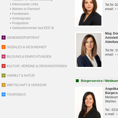
Interessante Links
Tel.Nr. 
Wahlen in Parndorf
email:
Fundwesen
Amtssignatur
Postpartner
Gebäudeinventar laut EED III
Mag. Do
GEMEINDEPORTRAIT
Amtsleit
Abteilun
SOZIALES & GESUNDHEIT
Tel.Nr.:
email:
BILDUNG & EINRICHTUNGEN
KULTUR, VEREINE & ORGANISATIONEN
UMWELT & NATUR
Bürgerservice / Meldea
WIRTSCHAFT & VERKEHR
Angelik
Bürgers
TOURISMUS
Meldeam
Wahlen
Tel.: 02
e-mail: