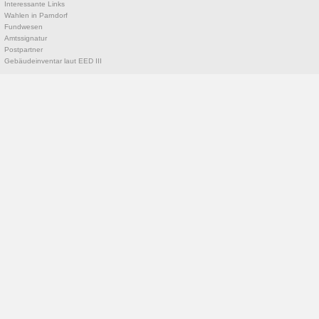
Interessante Links
Wahlen in Parndorf
Fundwesen
Amtssignatur
Postpartner
Gebäudeinventar laut EED III