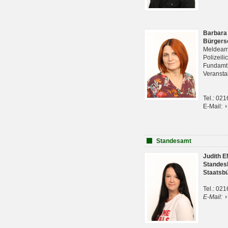
Barbara
Bürgers
Meldeam
Polizeil
Fundam
Veranst
Tel.: 02
E-Mail:
Standesamt
Judith 
Standes
Staatsb
Tel.: 02
E-Mail: