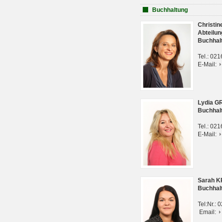
Buchhaltung
Christi
Abteilun
Buchhal
Tel.: 02
E-Mail:
Lydia G
Buchhal
Tel.: 02
E-Mail:
Sarah 
Buchhal
Tel:Nr.:
Email: