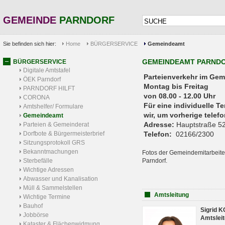
GEMEINDE
PARNDORF
Sie befinden sich hier:
Home
BÜRGERSERVICE
Gemeindeamt
GEMEINDEAMT PARND
BÜRGERSERVICE
Digitale Amtstafel
Parteienverkehr 
ÖEK Parndorf
Montag bis Freitag
PARNDORF HILFT
von 08.00 - 12.00 Uhr
CORONA
Für eine individuelle T
Amtshelfer/ Formulare
wir, um vorherige tele
Gemeindeamt
Adresse:
Hauptstraße 52
Parteien & Gemeinderat
Dorfbote & Bürgermeisterbrief
Telefon:
02166/2300
Sitzungsprotokoll GRS
Bekanntmachungen
Fotos der Gemeindemitarbeite
Sterbefälle
Parndorf.
Wichtige Adressen
Abwasser und Kanalisation
Müll & Sammelstellen
Amtsleitung
Wichtige Termine
Bauhof
Sigrid 
Jobbörse
Amtsleit
Kataster & Flächenwidmung