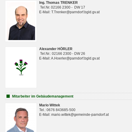
Ing. Thomas TRENKER
Tel.Nr. 02166 2300 - DW 17
E-Mail: T.Trenker@parndorf.bgld.gv.at
Alexander HÖRLER
Tel.Nr.: 02166 2300 - DW 26
E-Mail: A.Hoerler@parndorf.bgld.gv.at
Mitarbeiter im Gebäudemanagement
Mario Wittek
Tel.: 0676 843685-500
E-Mail: mario.wittek@gemeinde-parndorf.at