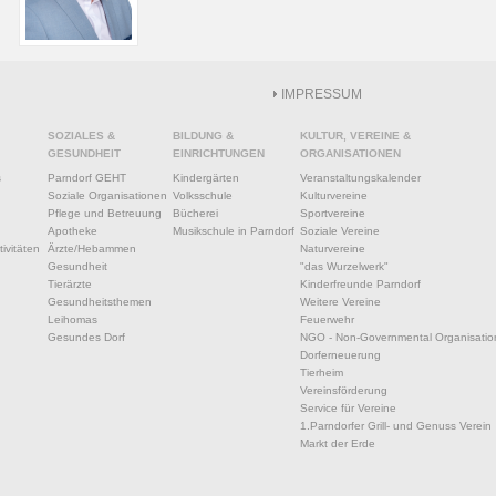
IMPRESSUM
SOZIALES &
BILDUNG &
KULTUR, VEREINE &
GESUNDHEIT
EINRICHTUNGEN
ORGANISATIONEN
s
Parndorf GEHT
Kindergärten
Veranstaltungskalender
Soziale Organisationen
Volksschule
Kulturvereine
Pflege und Betreuung
Bücherei
Sportvereine
Apotheke
Musikschule in Parndorf
Soziale Vereine
ivitäten
Ärzte/Hebammen
Naturvereine
Gesundheit
"das Wurzelwerk"
Tierärzte
Kinderfreunde Parndorf
Gesundheitsthemen
Weitere Vereine
Leihomas
Feuerwehr
Gesundes Dorf
NGO - Non-Governmental Organisatio
Dorferneuerung
Tierheim
Vereinsförderung
Service für Vereine
1.Parndorfer Grill- und Genuss Verein
Markt der Erde