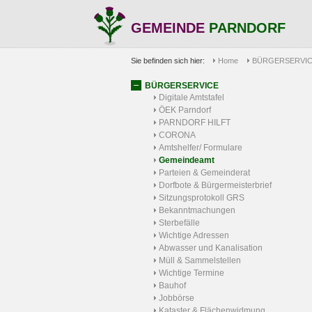
GEMEINDE
PARNDORF
Sie befinden sich hier:
Home
BÜRGERSERVI
BÜRGERSERVICE
Digitale Amtstafel
ÖEK Parndorf
PARNDORF HILFT
CORONA
Amtshelfer/ Formulare
Gemeindeamt
Parteien & Gemeinderat
Dorfbote & Bürgermeisterbrief
Sitzungsprotokoll GRS
Bekanntmachungen
Sterbefälle
Wichtige Adressen
Abwasser und Kanalisation
Müll & Sammelstellen
Wichtige Termine
Bauhof
Jobbörse
Kataster & Flächenwidmung