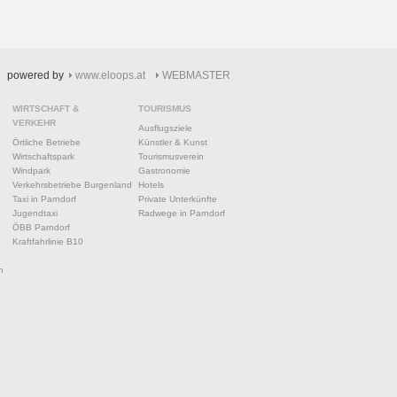
powered by
www.eloops.at
WEBMASTER
WIRTSCHAFT &
TOURISMUS
VERKEHR
Ausflugsziele
Örtliche Betriebe
Künstler & Kunst
Wirtschaftspark
Tourismusverein
Windpark
Gastronomie
Verkehrsbetriebe Burgenland
Hotels
Taxi in Parndorf
Private Unterkünfte
Jugendtaxi
Radwege in Parndorf
ÖBB Parndorf
Kraftfahrlinie B10
n