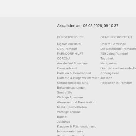
Aktualisiert am: 06.08.2026; 09:10:37
BÜRGERSERVICE
GEMEINDEPORTRAIT
Digitale Amtstafel
Unsere Gemeinde
ÖEK Parndorf
Die Geschichte Parndorf
PARNDORF HILFT
750 Jahre Parndorf
CORONA
Topothek
Amtshelfer/ Formulare
Neuigkeiten
Gemeindeamt
Grenzüberschreitende Akt
Parteien & Gemeinderat
Ahnengalerie
Dorfbote & Bürgermeisterbrief
Jubiläen
Sitzungsprotokoll GRS
Religionen in Parndorf
Bekanntmachungen
Sterbefälle
Wichtige Adressen
Abwasser und Kanalisation
Müll & Sammelstellen
Wichtige Termine
Bauhof
Jobbörse
Kataster & Flächenwidmung
Interessante Links