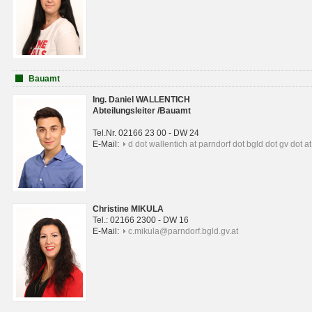
Bauamt
Ing. Daniel WALLENTICH
Abteilungsleiter /Bauamt
Tel.Nr. 02166 23 00 - DW 24
E-Mail:
d dot wallentich at parndorf dot bgld dot gv dot at
Christine MIKULA
Tel.: 02166 2300 - DW 16
E-Mail:
c.mikula@parndorf.bgld.gv.at