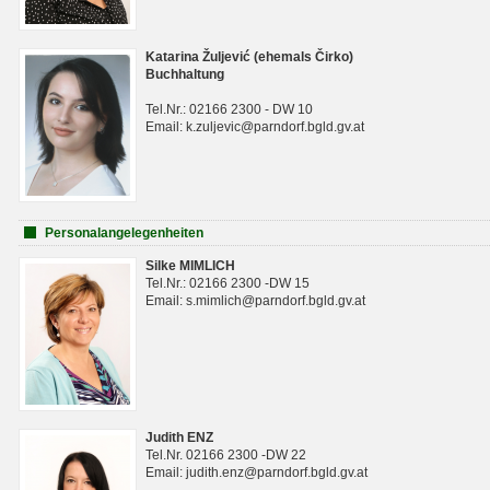
Katarina Žuljević (ehemals Čirko)
Buchhaltung
Tel.Nr.: 02166 2300 - DW 10
Email: k.zuljevic@parndorf.bgld.gv.at
Personalangelegenheiten
Silke MIMLICH
Tel.Nr.: 02166 2300 -DW 15
Email: s.mimlich@parndorf.bgld.gv.at
Judith ENZ
Tel.Nr. 02166 2300 -DW 22
Email: judith.enz@parndorf.bgld.gv.at