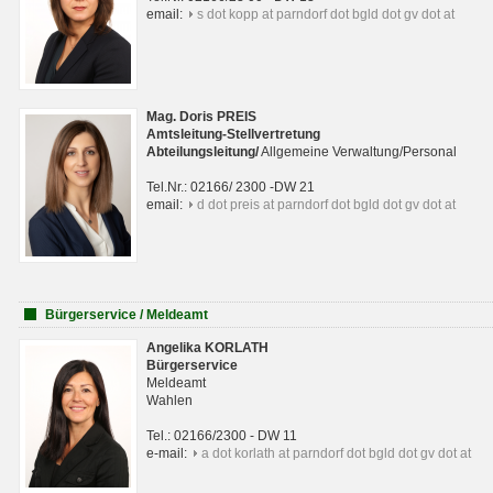
email:
s dot kopp at parndorf dot bgld dot gv dot at
Mag. Doris PREIS
Amtsleitung-Stellvertretung
Abteilungsleitun
g
/
Allgemeine Verwaltung/Personal
Tel.Nr.: 02166/ 2300 -DW 21
email:
d dot preis at parndorf dot bgld dot gv dot at
Bürgerservice / Meldeamt
Angelika KORLATH
Bürgerservice
Meldeamt
Wahlen
Tel.: 02166/2300 - DW 11
e-mail:
a dot korlath at parndorf dot bgld dot gv dot at