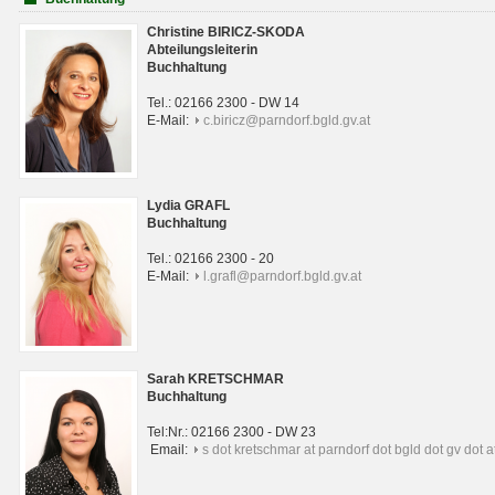
Christine BIRICZ-SKODA
Abteilungsleiterin
Buchhaltung
Tel.: 02166 2300 - DW 14
E-Mail:
c.biricz@parndorf.bgld.gv.at
Lydia GRAFL
Buchhaltung
Tel.: 02166 2300 - 20
E-Mail:
l.grafl@parndorf.bgld.gv.at
Sarah KRETSCHMAR
Buchhaltung
Tel:Nr.: 02166 2300 - DW 23
Email:
s dot kretschmar at parndorf dot bgld dot gv dot a