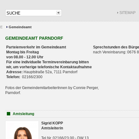
SITEMAP
CE
Gemeindeamt
GEMEINDEAMT PARNDORF
Parteienverkehr im Gemeindeamt
Sprechstunden des Bürge
Montag bis Freitag
nach Vereinbarung: 0676
von 08.00 - 12.00 Uhr
Für eine individuelle Terminvereinbarung bitten
wir, um vorherige telefonische Kontaktaufnahme
Adresse:
Hauptstraße 52a, 7111 Parndorf
Telefon:
02166/2300
Fotos der GemeindemitarbeiterInnen by Connie Perger,
Parndorf.
Amtsleitung
Sigrid KOPP
Amtsleiterin
Tel.Nr. 02166/23 00 - DW 13