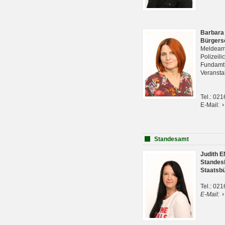
Barbara
Bürgers
Meldeam
Polizeil
Fundam
Veranst
Tel.: 02
E-Mail:
Standesamt
Judith 
Standes
Staatsb
Tel.: 02
E-Mail: