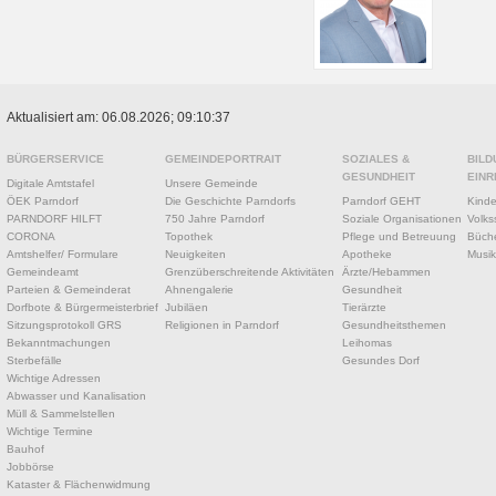
Aktualisiert am: 06.08.2026; 09:10:37
BÜRGERSERVICE
GEMEINDEPORTRAIT
SOZIALES &
BILD
GESUNDHEIT
EINR
Digitale Amtstafel
Unsere Gemeinde
ÖEK Parndorf
Die Geschichte Parndorfs
Parndorf GEHT
Kinde
PARNDORF HILFT
750 Jahre Parndorf
Soziale Organisationen
Volks
CORONA
Topothek
Pflege und Betreuung
Büche
Amtshelfer/ Formulare
Neuigkeiten
Apotheke
Musik
Gemeindeamt
Grenzüberschreitende Aktivitäten
Ärzte/Hebammen
Parteien & Gemeinderat
Ahnengalerie
Gesundheit
Dorfbote & Bürgermeisterbrief
Jubiläen
Tierärzte
Sitzungsprotokoll GRS
Religionen in Parndorf
Gesundheitsthemen
Bekanntmachungen
Leihomas
Sterbefälle
Gesundes Dorf
Wichtige Adressen
Abwasser und Kanalisation
Müll & Sammelstellen
Wichtige Termine
Bauhof
Jobbörse
Kataster & Flächenwidmung