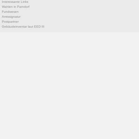
Interessante Links
Wahlen in Parndorf
Fundwesen
Amtssignatur
Postpartner
Gebäudeinventar laut EED III