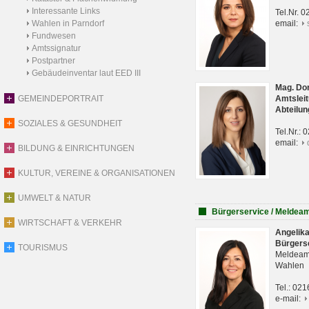
Interessante Links
Tel.Nr. 
Wahlen in Parndorf
email:
Fundwesen
Amtssignatur
Postpartner
Gebäudeinventar laut EED III
Mag. Do
GEMEINDEPORTRAIT
Amtsleit
Abteilun
SOZIALES & GESUNDHEIT
Tel.Nr.:
email:
BILDUNG & EINRICHTUNGEN
KULTUR, VEREINE & ORGANISATIONEN
UMWELT & NATUR
Bürgerservice / Meldea
WIRTSCHAFT & VERKEHR
Angelik
Bürgers
TOURISMUS
Meldeam
Wahlen
Tel.: 02
e-mail: