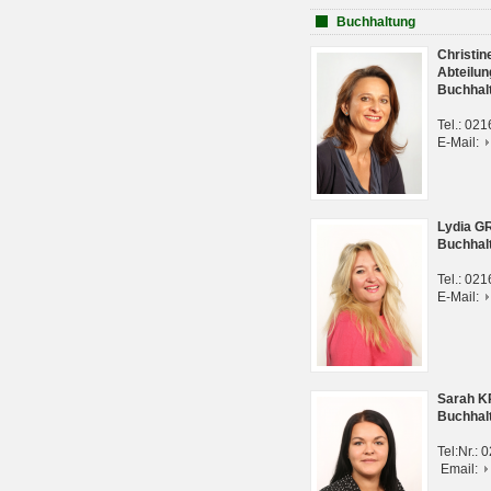
Buchhaltung
Christi
Abteilun
Buchhal
Tel.: 02
E-Mail:
Lydia G
Buchhal
Tel.: 02
E-Mail:
Sarah 
Buchhal
Tel:Nr.:
Email: