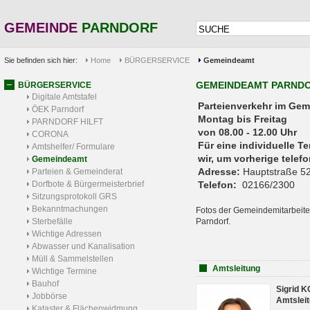
GEMEINDE
PARNDORF
Sie befinden sich hier:
Home
BÜRGERSERVICE
Gemeindeamt
GEMEINDEAMT PARND
BÜRGERSERVICE
Digitale Amtstafel
Parteienverkehr 
ÖEK Parndorf
Montag bis Freitag
PARNDORF HILFT
von 08.00 - 12.00 Uhr
CORONA
Für eine individuelle T
Amtshelfer/ Formulare
wir, um vorherige tele
Gemeindeamt
Adresse:
Hauptstraße 52
Parteien & Gemeinderat
Dorfbote & Bürgermeisterbrief
Telefon:
02166/2300
Sitzungsprotokoll GRS
Bekanntmachungen
Fotos der Gemeindemitarbeite
Sterbefälle
Parndorf.
Wichtige Adressen
Abwasser und Kanalisation
Müll & Sammelstellen
Amtsleitung
Wichtige Termine
Bauhof
Sigrid 
Jobbörse
Amtsleit
Kataster & Flächenwidmung