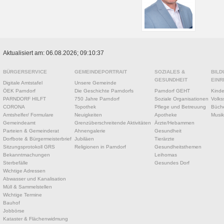
Aktualisiert am: 06.08.2026; 09:10:37
BÜRGERSERVICE
GEMEINDEPORTRAIT
SOZIALES &
BILD
GESUNDHEIT
EINR
Digitale Amtstafel
Unsere Gemeinde
ÖEK Parndorf
Die Geschichte Parndorfs
Parndorf GEHT
Kinde
PARNDORF HILFT
750 Jahre Parndorf
Soziale Organisationen
Volks
CORONA
Topothek
Pflege und Betreuung
Büche
Amtshelfer/ Formulare
Neuigkeiten
Apotheke
Musik
Gemeindeamt
Grenzüberschreitende Aktivitäten
Ärzte/Hebammen
Parteien & Gemeinderat
Ahnengalerie
Gesundheit
Dorfbote & Bürgermeisterbrief
Jubiläen
Tierärzte
Sitzungsprotokoll GRS
Religionen in Parndorf
Gesundheitsthemen
Bekanntmachungen
Leihomas
Sterbefälle
Gesundes Dorf
Wichtige Adressen
Abwasser und Kanalisation
Müll & Sammelstellen
Wichtige Termine
Bauhof
Jobbörse
Kataster & Flächenwidmung