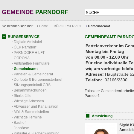
GEMEINDE
PARNDORF
Sie befinden sich hier:
Home
BÜRGERSERVICE
Gemeindeamt
GEMEINDEAMT PARND
BÜRGERSERVICE
Digitale Amtstafel
Parteienverkehr 
ÖEK Parndorf
Montag bis Freitag
PARNDORF HILFT
von 08.00 - 12.00 Uhr
CORONA
Für eine individuelle T
Amtshelfer/ Formulare
wir, um vorherige tele
Gemeindeamt
Adresse:
Hauptstraße 52
Parteien & Gemeinderat
Dorfbote & Bürgermeisterbrief
Telefon:
02166/2300
Sitzungsprotokoll GRS
Bekanntmachungen
Fotos der Gemeindemitarbeite
Sterbefälle
Parndorf.
Wichtige Adressen
Abwasser und Kanalisation
Müll & Sammelstellen
Amtsleitung
Wichtige Termine
Bauhof
Sigrid 
Jobbörse
Amtsleit
Kataster & Flächenwidmung