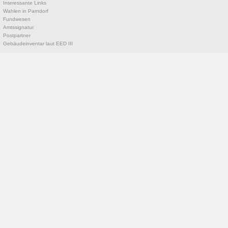
Interessante Links
Wahlen in Parndorf
Fundwesen
Amtssignatur
Postpartner
Gebäudeinventar laut EED III