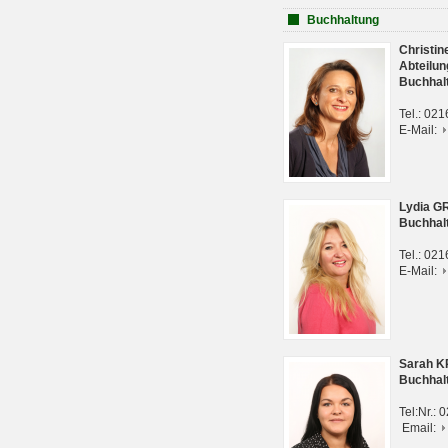
Buchhaltung
Christi
Abteilun
Buchhal
Tel.: 02
E-Mail:
Lydia G
Buchhal
Tel.: 02
E-Mail:
Sarah 
Buchhal
Tel:Nr.:
Email: