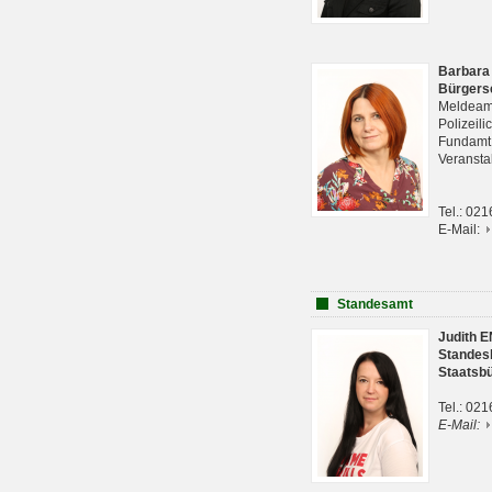
Barbara
Bürgers
Meldeam
Polizeil
Fundam
Veranst
Tel.: 02
E-Mail:
Standesamt
Judith 
Standes
Staatsb
Tel.: 02
E-Mail: