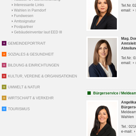
Interessante Links
Tel.Nr. 
Wahlen in Parndorf
email:
Fundwesen
Amtssignatur
Postpartner
Gebäudeinventar laut EED III
Mag. Do
GEMEINDEPORTRAIT
Amtsleit
Abteilun
SOZIALES & GESUNDHEIT
Tel.Nr.:
email:
BILDUNG & EINRICHTUNGEN
KULTUR, VEREINE & ORGANISATIONEN
UMWELT & NATUR
Bürgerservice / Meldea
WIRTSCHAFT & VERKEHR
Angelik
Bürgers
TOURISMUS
Meldeam
Wahlen
Tel.: 02
e-mail: