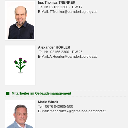
Ing. Thomas TRENKER
Tel.Nr. 02166 2300 - DW 17
E-Mail: T.Trenker@parndorf.bgld.gv.at
Alexander HÖRLER
Tel.Nr.: 02166 2300 - DW 26
E-Mail: A.Hoerler@parndorf.bgld.gv.at
Mitarbeiter im Gebäudemanagement
Mario Wittek
Tel.: 0676 843685-500
E-Mail: mario.wittek@gemeinde-parndorf.at