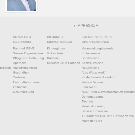
IMPRESSUM
SOZIALES &
BILDUNG &
KULTUR, VEREINE &
GESUNDHEIT
EINRICHTUNGEN
ORGANISATIONEN
s
Parndorf GEHT
Kindergärten
Veranstaltungskalender
Soziale Organisationen
Volksschule
Kulturvereine
Pflege und Betreuung
Bücherei
Sportvereine
Apotheke
Musikschule in Parndorf
Soziale Vereine
ivitäten
Ärzte/Hebammen
Naturvereine
Gesundheit
"das Wurzelwerk"
Tierärzte
Kinderfreunde Parndorf
Gesundheitsthemen
Weitere Vereine
Leihomas
Feuerwehr
Gesundes Dorf
NGO - Non-Governmental Organisatio
Dorferneuerung
Tierheim
Vereinsförderung
Service für Vereine
1.Parndorfer Grill- und Genuss Verein
Markt der Erde