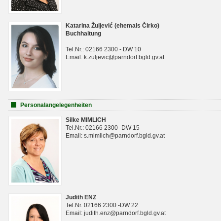
Katarina Žuljević (ehemals Čirko)
Buchhaltung
Tel.Nr.: 02166 2300 - DW 10
Email: k.zuljevic@parndorf.bgld.gv.at
Personalangelegenheiten
Silke MIMLICH
Tel.Nr.: 02166 2300 -DW 15
Email: s.mimlich@parndorf.bgld.gv.at
Judith ENZ
Tel.Nr. 02166 2300 -DW 22
Email: judith.enz@parndorf.bgld.gv.at