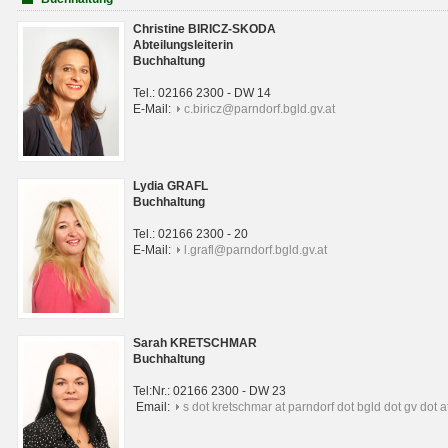
Christine BIRICZ-SKODA
Abteilungsleiterin
Buchhaltung
Tel.: 02166 2300 - DW 14
E-Mail:
c.biricz@parndorf.bgld.gv.at
Lydia GRAFL
Buchhaltung
Tel.: 02166 2300 - 20
E-Mail:
l.grafl@parndorf.bgld.gv.at
Sarah KRETSCHMAR
Buchhaltung
Tel:Nr.: 02166 2300 - DW 23
Email:
s dot kretschmar at parndorf dot bgld dot gv dot a