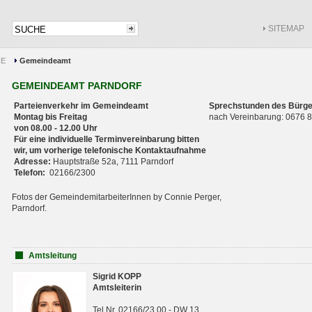
SITEMAP
CE
Gemeindeamt
GEMEINDEAMT PARNDORF
Parteienverkehr im Gemeindeamt
Sprechstunden des Bürge
Montag bis Freitag
nach Vereinbarung: 0676
von 08.00 - 12.00 Uhr
Für eine individuelle Terminvereinbarung bitten
wir, um vorherige telefonische Kontaktaufnahme
Adresse:
Hauptstraße 52a, 7111 Parndorf
Telefon:
02166/2300
Fotos der GemeindemitarbeiterInnen by Connie Perger,
Parndorf.
Amtsleitung
Sigrid KOPP
Amtsleiterin
Tel.Nr. 02166/23 00 - DW 13