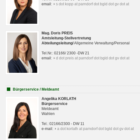
email:
s dot kopp at parndorf dot bgld dot gv dot at
Mag. Doris PREIS
Amtsleitung-Stellvertretung
Abteilungsleitun
g
/
Allgemeine Verwaltung/Personal
Tel.Nr.: 02166/ 2300 -DW 21
email:
d dot preis at parndorf dot bgld dot gv dot at
Bürgerservice / Meldeamt
Angelika KORLATH
Bürgerservice
Meldeamt
Wahlen
Tel.: 02166/2300 - DW 11
e-mail:
a dot korlath at parndorf dot bgld dot gv dot at