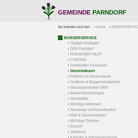
GEMEINDE
PARNDORF
Sie befinden sich hier:
Home
BÜRGERSERVI
BÜRGERSERVICE
Digitale Amtstafel
ÖEK Parndorf
PARNDORF HILFT
CORONA
Amtshelfer/ Formulare
Gemeindeamt
Parteien & Gemeinderat
Dorfbote & Bürgermeisterbrief
Sitzungsprotokoll GRS
Bekanntmachungen
Sterbefälle
Wichtige Adressen
Abwasser und Kanalisation
Müll & Sammelstellen
Wichtige Termine
Bauhof
Jobbörse
Kataster & Flächenwidmung