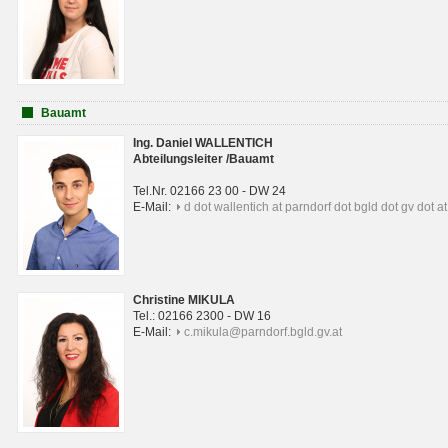
Bauamt
Ing. Daniel WALLENTICH
Abteilungsleiter /Bauamt
Tel.Nr. 02166 23 00 - DW 24
E-Mail:
d dot wallentich at parndorf dot bgld dot gv dot at
Christine MIKULA
Tel.: 02166 2300 - DW 16
E-Mail:
c.mikula@parndorf.bgld.gv.at