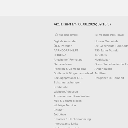
Aktualisiert am: 06.08.2026; 09:10:37
BÜRGERSERVICE
GEMEINDEPORTRAIT
Digitale Amtstafel
Unsere Gemeinde
ÖEK Parndorf
Die Geschichte Parndorf
PARNDORF HILFT
750 Jahre Parndorf
CORONA
Topothek
Amtshelfer/ Formulare
Neuigkeiten
Gemeindeamt
Grenzüberschreitende Akt
Parteien & Gemeinderat
Ahnengalerie
Dorfbote & Bürgermeisterbrief
Jubiläen
Sitzungsprotokoll GRS
Religionen in Parndorf
Bekanntmachungen
Sterbefälle
Wichtige Adressen
Abwasser und Kanalisation
Müll & Sammelstellen
Wichtige Termine
Bauhof
Jobbörse
Kataster & Flächenwidmung
Interessante Links