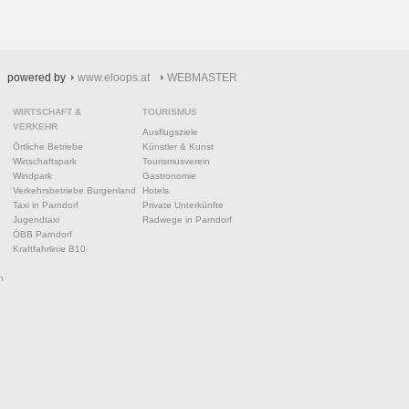
powered by
www.eloops.at
WEBMASTER
WIRTSCHAFT &
TOURISMUS
VERKEHR
Ausflugsziele
Örtliche Betriebe
Künstler & Kunst
Wirtschaftspark
Tourismusverein
Windpark
Gastronomie
Verkehrsbetriebe Burgenland
Hotels
Taxi in Parndorf
Private Unterkünfte
Jugendtaxi
Radwege in Parndorf
ÖBB Parndorf
Kraftfahrlinie B10
n