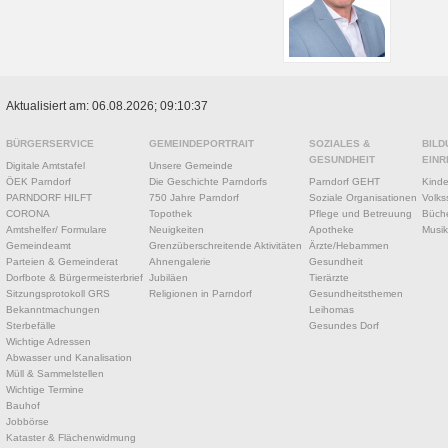
Aktualisiert am: 06.08.2026; 09:10:37
BÜRGERSERVICE
GEMEINDEPORTRAIT
SOZIALES &
BILD
GESUNDHEIT
EINR
Digitale Amtstafel
Unsere Gemeinde
ÖEK Parndorf
Die Geschichte Parndorfs
Parndorf GEHT
Kinde
PARNDORF HILFT
750 Jahre Parndorf
Soziale Organisationen
Volks
CORONA
Topothek
Pflege und Betreuung
Büche
Amtshelfer/ Formulare
Neuigkeiten
Apotheke
Musik
Gemeindeamt
Grenzüberschreitende Aktivitäten
Ärzte/Hebammen
Parteien & Gemeinderat
Ahnengalerie
Gesundheit
Dorfbote & Bürgermeisterbrief
Jubiläen
Tierärzte
Sitzungsprotokoll GRS
Religionen in Parndorf
Gesundheitsthemen
Bekanntmachungen
Leihomas
Sterbefälle
Gesundes Dorf
Wichtige Adressen
Abwasser und Kanalisation
Müll & Sammelstellen
Wichtige Termine
Bauhof
Jobbörse
Kataster & Flächenwidmung