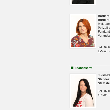
Barbara
Bürgers
Meldeam
Polizeil
Fundam
Veranst
Tel.: 02
E-Mail:
Standesamt
Judith 
Standes
Staatsb
Tel.: 02
E-Mail: