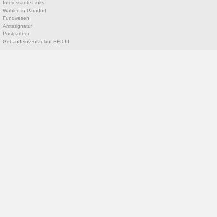
Interessante Links
Wahlen in Parndorf
Fundwesen
Amtssignatur
Postpartner
Gebäudeinventar laut EED III