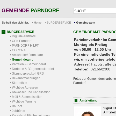
GEMEINDE
PARNDORF
Sie befinden sich hier:
Home
BÜRGERSERVICE
Gemeindeamt
GEMEINDEAMT PARND
BÜRGERSERVICE
Digitale Amtstafel
Parteienverkehr 
ÖEK Parndorf
Montag bis Freitag
PARNDORF HILFT
von 08.00 - 12.00 Uhr
CORONA
Für eine individuelle T
Amtshelfer/ Formulare
wir, um vorherige tele
Gemeindeamt
Adresse:
Hauptstraße 52
Parteien & Gemeinderat
Dorfbote & Bürgermeisterbrief
Telefon:
02166/2300
Sitzungsprotokoll GRS
Bekanntmachungen
Fotos der Gemeindemitarbeite
Sterbefälle
Parndorf.
Wichtige Adressen
Abwasser und Kanalisation
Müll & Sammelstellen
Amtsleitung
Wichtige Termine
Bauhof
Sigrid 
Jobbörse
Amtsleit
Kataster & Flächenwidmung