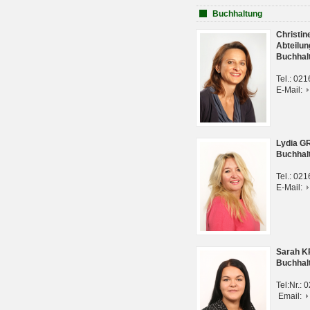
Buchhaltung
Christi
Abteilun
Buchhal
Tel.: 02
E-Mail:
Lydia G
Buchhal
Tel.: 02
E-Mail:
Sarah 
Buchhal
Tel:Nr.:
Email: