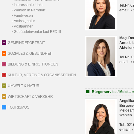
Interessante Links
Tel.Nr. 
Wahlen in Parndorf
email:
Fundwesen
Amtssignatur
Postpartner
Gebäudeinventar laut EED III
Mag. Do
GEMEINDEPORTRAIT
Amtsleit
Abteilun
SOZIALES & GESUNDHEIT
Tel.Nr.:
email:
BILDUNG & EINRICHTUNGEN
KULTUR, VEREINE & ORGANISATIONEN
UMWELT & NATUR
Bürgerservice / Meldea
WIRTSCHAFT & VERKEHR
Angelik
Bürgers
TOURISMUS
Meldeam
Wahlen
Tel.: 02
e-mail: