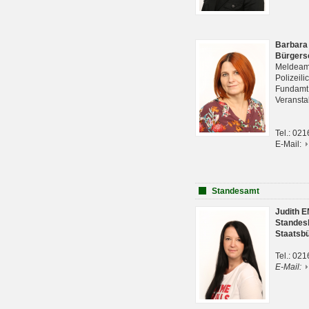
Barbara
Bürgers
Meldeam
Polizeil
Fundam
Veranst
Tel.: 02
E-Mail:
Standesamt
Judith 
Standes
Staatsb
Tel.: 02
E-Mail: