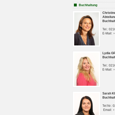
Buchhaltung
Christi
Abteilun
Buchhal
Tel.: 02
E-Mail:
Lydia G
Buchhal
Tel.: 02
E-Mail:
Sarah 
Buchhal
Tel:Nr.:
Email: