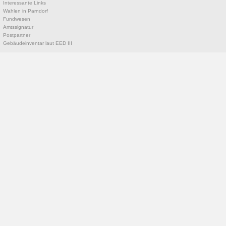
Interessante Links
Wahlen in Parndorf
Fundwesen
Amtssignatur
Postpartner
Gebäudeinventar laut EED III