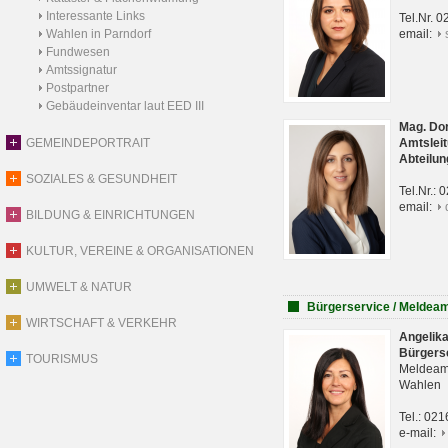
Interessante Links
Tel.Nr. 
Wahlen in Parndorf
email:
Fundwesen
Amtssignatur
Postpartner
Gebäudeinventar laut EED III
Mag. Do
GEMEINDEPORTRAIT
Amtsleit
Abteilun
SOZIALES & GESUNDHEIT
Tel.Nr.:
email:
BILDUNG & EINRICHTUNGEN
KULTUR, VEREINE & ORGANISATIONEN
UMWELT & NATUR
Bürgerservice / Meldea
WIRTSCHAFT & VERKEHR
Angelik
Bürgers
TOURISMUS
Meldeam
Wahlen
Tel.: 02
e-mail: