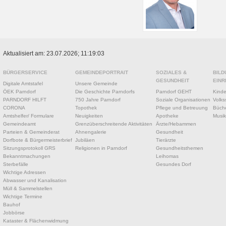
Aktualisiert am: 23.07.2026; 11:19:03
BÜRGERSERVICE
GEMEINDEPORTRAIT
SOZIALES &
BILD
GESUNDHEIT
EINR
Digitale Amtstafel
Unsere Gemeinde
ÖEK Parndorf
Die Geschichte Parndorfs
Parndorf GEHT
Kinde
PARNDORF HILFT
750 Jahre Parndorf
Soziale Organisationen
Volks
CORONA
Topothek
Pflege und Betreuung
Büche
Amtshelfer/ Formulare
Neuigkeiten
Apotheke
Musik
Gemeindeamt
Grenzüberschreitende Aktivitäten
Ärzte/Hebammen
Parteien & Gemeinderat
Ahnengalerie
Gesundheit
Dorfbote & Bürgermeisterbrief
Jubiläen
Tierärzte
Sitzungsprotokoll GRS
Religionen in Parndorf
Gesundheitsthemen
Bekanntmachungen
Leihomas
Sterbefälle
Gesundes Dorf
Wichtige Adressen
Abwasser und Kanalisation
Müll & Sammelstellen
Wichtige Termine
Bauhof
Jobbörse
Kataster & Flächenwidmung