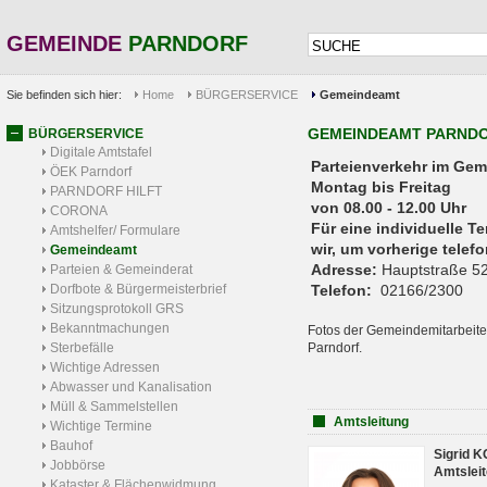
GEMEINDE
PARNDORF
Sie befinden sich hier:
Home
BÜRGERSERVICE
Gemeindeamt
GEMEINDEAMT PARND
BÜRGERSERVICE
Digitale Amtstafel
Parteienverkehr 
ÖEK Parndorf
Montag bis Freitag
PARNDORF HILFT
von 08.00 - 12.00 Uhr
CORONA
Für eine individuelle T
Amtshelfer/ Formulare
wir, um vorherige tele
Gemeindeamt
Adresse:
Hauptstraße 52
Parteien & Gemeinderat
Dorfbote & Bürgermeisterbrief
Telefon:
02166/2300
Sitzungsprotokoll GRS
Bekanntmachungen
Fotos der Gemeindemitarbeite
Sterbefälle
Parndorf.
Wichtige Adressen
Abwasser und Kanalisation
Müll & Sammelstellen
Amtsleitung
Wichtige Termine
Bauhof
Sigrid 
Jobbörse
Amtsleit
Kataster & Flächenwidmung