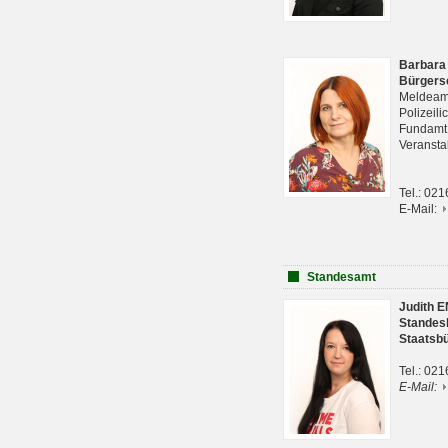
Barbara
Bürgers
Meldeam
Polizeil
Fundam
Veranst
Tel.: 02
E-Mail:
Standesamt
Judith 
Standes
Staatsb
Tel.: 02
E-Mail: