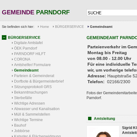
GEMEINDE
PARNDORF
Sie befinden sich hier:
Home
BÜRGERSERVICE
Gemeindeamt
GEMEINDEAMT PARND
BÜRGERSERVICE
Digitale Amtstafel
Parteienverkehr 
ÖEK Parndorf
Montag bis Freitag
PARNDORF HILFT
von 08.00 - 12.00 Uhr
CORONA
Für eine individuelle T
Amtshelfer/ Formulare
wir, um vorherige tele
Gemeindeamt
Adresse:
Hauptstraße 52
Parteien & Gemeinderat
Dorfbote & Bürgermeisterbrief
Telefon:
02166/2300
Sitzungsprotokoll GRS
Bekanntmachungen
Fotos der Gemeindemitarbeite
Sterbefälle
Parndorf.
Wichtige Adressen
Abwasser und Kanalisation
Müll & Sammelstellen
Amtsleitung
Wichtige Termine
Bauhof
Sigrid 
Jobbörse
Amtsleit
Kataster & Flächenwidmung