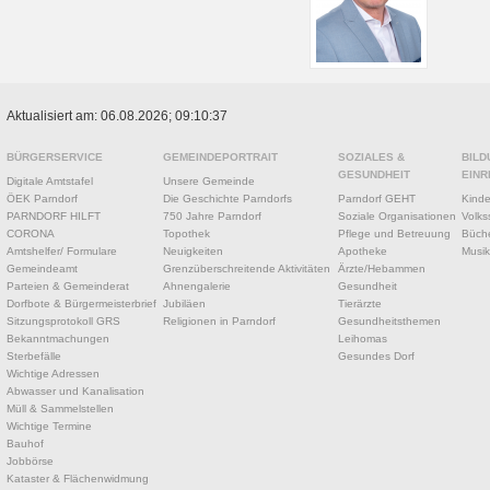
Aktualisiert am: 06.08.2026; 09:10:37
BÜRGERSERVICE
GEMEINDEPORTRAIT
SOZIALES &
BILD
GESUNDHEIT
EINR
Digitale Amtstafel
Unsere Gemeinde
ÖEK Parndorf
Die Geschichte Parndorfs
Parndorf GEHT
Kinde
PARNDORF HILFT
750 Jahre Parndorf
Soziale Organisationen
Volks
CORONA
Topothek
Pflege und Betreuung
Büche
Amtshelfer/ Formulare
Neuigkeiten
Apotheke
Musik
Gemeindeamt
Grenzüberschreitende Aktivitäten
Ärzte/Hebammen
Parteien & Gemeinderat
Ahnengalerie
Gesundheit
Dorfbote & Bürgermeisterbrief
Jubiläen
Tierärzte
Sitzungsprotokoll GRS
Religionen in Parndorf
Gesundheitsthemen
Bekanntmachungen
Leihomas
Sterbefälle
Gesundes Dorf
Wichtige Adressen
Abwasser und Kanalisation
Müll & Sammelstellen
Wichtige Termine
Bauhof
Jobbörse
Kataster & Flächenwidmung