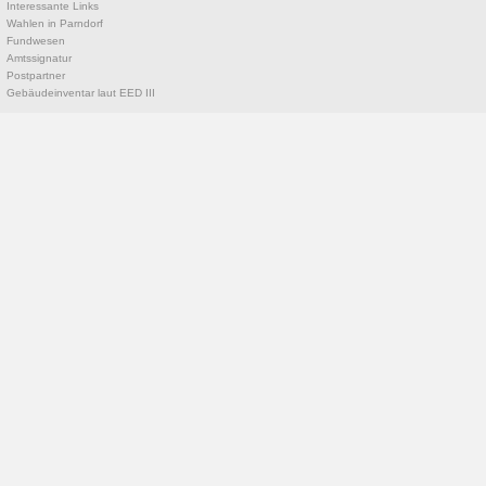
Interessante Links
Wahlen in Parndorf
Fundwesen
Amtssignatur
Postpartner
Gebäudeinventar laut EED III