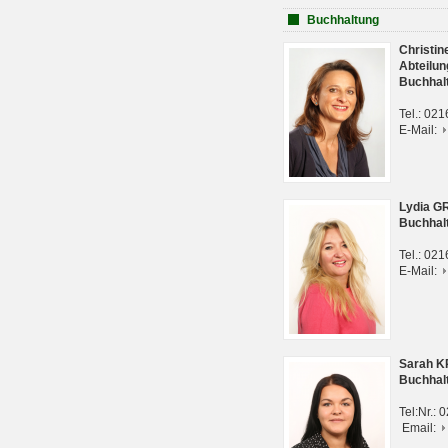
Buchhaltung
Christi
Abteilun
Buchhal
Tel.: 02
E-Mail:
Lydia G
Buchhal
Tel.: 02
E-Mail:
Sarah 
Buchhal
Tel:Nr.:
Email: