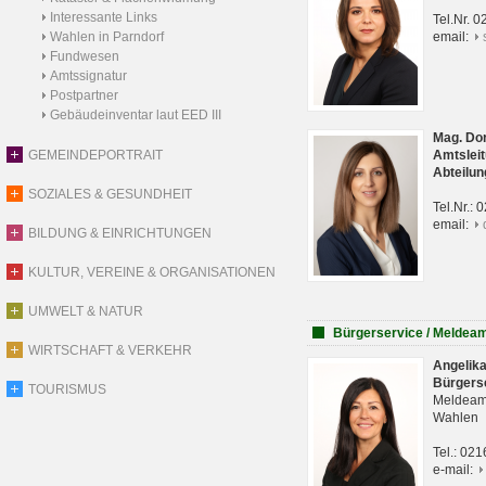
Interessante Links
Tel.Nr. 
Wahlen in Parndorf
email:
Fundwesen
Amtssignatur
Postpartner
Gebäudeinventar laut EED III
Mag. Do
GEMEINDEPORTRAIT
Amtsleit
Abteilun
SOZIALES & GESUNDHEIT
Tel.Nr.:
email:
BILDUNG & EINRICHTUNGEN
KULTUR, VEREINE & ORGANISATIONEN
UMWELT & NATUR
Bürgerservice / Meldea
WIRTSCHAFT & VERKEHR
Angelik
Bürgers
TOURISMUS
Meldeam
Wahlen
Tel.: 02
e-mail: