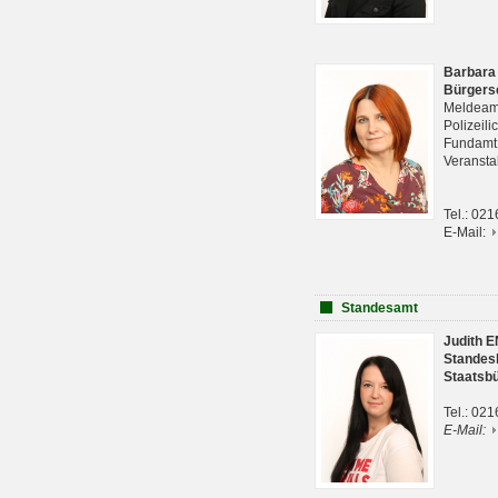
Barbara
Bürgers
Meldeam
Polizeil
Fundam
Veranst
Tel.: 02
E-Mail:
Standesamt
Judith 
Standes
Staatsb
Tel.: 02
E-Mail: