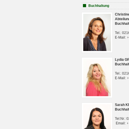
Buchhaltung
Christi
Abteilun
Buchhal
Tel.: 02
E-Mail:
Lydia G
Buchhal
Tel.: 02
E-Mail:
Sarah 
Buchhal
Tel:Nr.:
Email: