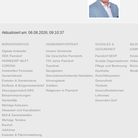
Aktualisiert am: 06.08.2026; 09:10:37
BÜRGERSERVICE
GEMEINDEPORTRAIT
SOZIALES &
BILD
GESUNDHEIT
EINR
Digitale Amtstafel
Unsere Gemeinde
ÖEK Parndorf
Die Geschichte Parndorfs
Parndorf GEHT
Kinde
PARNDORF HILFT
750 Jahre Parndorf
Soziale Organisationen
Volks
CORONA
Topothek
Pflege und Betreuung
Büche
Amtshelfer/ Formulare
Neuigkeiten
Apotheke
Musik
Gemeindeamt
Grenzüberschreitende Aktivitäten
Ärzte/Hebammen
Parteien & Gemeinderat
Ahnengalerie
Gesundheit
Dorfbote & Bürgermeisterbrief
Jubiläen
Tierärzte
Sitzungsprotokoll GRS
Religionen in Parndorf
Gesundheitsthemen
Bekanntmachungen
Leihomas
Sterbefälle
Gesundes Dorf
Wichtige Adressen
Abwasser und Kanalisation
Müll & Sammelstellen
Wichtige Termine
Bauhof
Jobbörse
Kataster & Flächenwidmung