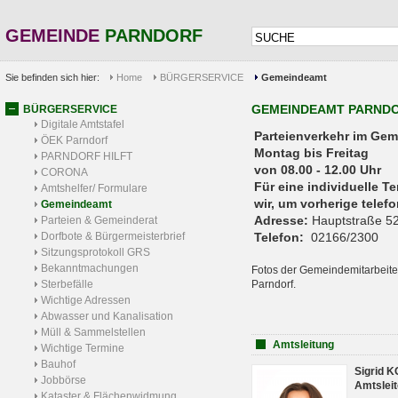
GEMEINDE
PARNDORF
Sie befinden sich hier:
Home
BÜRGERSERVICE
Gemeindeamt
GEMEINDEAMT PARND
BÜRGERSERVICE
Digitale Amtstafel
Parteienverkehr 
ÖEK Parndorf
Montag bis Freitag
PARNDORF HILFT
von 08.00 - 12.00 Uhr
CORONA
Für eine individuelle T
Amtshelfer/ Formulare
wir, um vorherige tele
Gemeindeamt
Adresse:
Hauptstraße 52
Parteien & Gemeinderat
Dorfbote & Bürgermeisterbrief
Telefon:
02166/2300
Sitzungsprotokoll GRS
Bekanntmachungen
Fotos der Gemeindemitarbeite
Sterbefälle
Parndorf.
Wichtige Adressen
Abwasser und Kanalisation
Müll & Sammelstellen
Amtsleitung
Wichtige Termine
Bauhof
Sigrid 
Jobbörse
Amtsleit
Kataster & Flächenwidmung