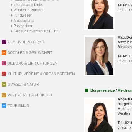
Interessante Links
Tel.Nr. 
Wahlen in Parndorf
email:
Fundwesen
Amtssignatur
Postpartner
Gebäudeinventar laut EED III
Mag. Do
GEMEINDEPORTRAIT
Amtsleit
Abteilun
SOZIALES & GESUNDHEIT
Tel.Nr.:
email:
BILDUNG & EINRICHTUNGEN
KULTUR, VEREINE & ORGANISATIONEN
UMWELT & NATUR
Bürgerservice / Meldea
WIRTSCHAFT & VERKEHR
Angelik
Bürgers
TOURISMUS
Meldeam
Wahlen
Tel.: 02
e-mail: