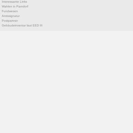
Interessante Links
Wahlen in Parndorf
Fundwesen
Amtssignatur
Postpartner
Gebäudeinventar laut EED III