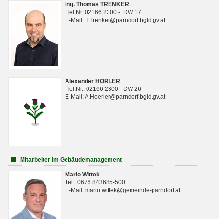
Ing. Thomas TRENKER
Tel.Nr. 02166 2300 - DW 17
E-Mail: T.Trenker@parndorf.bgld.gv.at
Alexander HÖRLER
Tel.Nr.: 02166 2300 - DW 26
E-Mail: A.Hoerler@parndorf.bgld.gv.at
Mitarbeiter im Gebäudemanagement
Mario Wittek
Tel.: 0676 843685-500
E-Mail: mario.wittek@gemeinde-parndorf.at