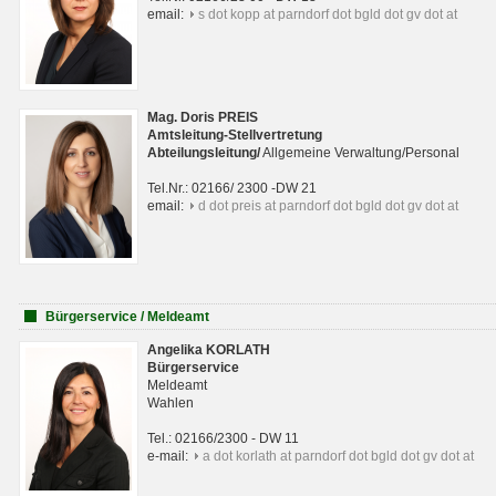
email:
s dot kopp at parndorf dot bgld dot gv dot at
Mag. Doris PREIS
Amtsleitung-Stellvertretung
Abteilungsleitun
g
/
Allgemeine Verwaltung/Personal
Tel.Nr.: 02166/ 2300 -DW 21
email:
d dot preis at parndorf dot bgld dot gv dot at
Bürgerservice / Meldeamt
Angelika KORLATH
Bürgerservice
Meldeamt
Wahlen
Tel.: 02166/2300 - DW 11
e-mail:
a dot korlath at parndorf dot bgld dot gv dot at