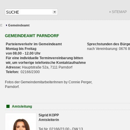
SITEMAP
CE
Gemeindeamt
GEMEINDEAMT PARNDORF
Parteienverkehr im Gemeindeamt
Sprechstunden des Bürge
Montag bis Freitag
nach Vereinbarung: 0676
von 08.00 - 12.00 Uhr
Für eine individuelle Terminvereinbarung bitten
wir, um vorherige telefonische Kontaktaufnahme
Adresse:
Hauptstraße 52a, 7111 Parndorf
Telefon:
02166/2300
Fotos der GemeindemitarbeiterInnen by Connie Perger,
Parndorf.
Amtsleitung
Sigrid KOPP
Amtsleiterin
Tel.Nr. 02166/23 00 - DW 13