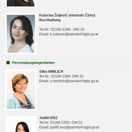
Katarina Žuljević (ehemals Čirko)
Buchhaltung
Tel.Nr.: 02166 2300 - DW 10
Email: k.zuljevic@parndorf.bgld.gv.at
Personalangelegenheiten
Silke MIMLICH
Tel.Nr.: 02166 2300 -DW 15
Email: s.mimlich@parndorf.bgld.gv.at
Judith ENZ
Tel.Nr. 02166 2300 -DW 22
Email: judith.enz@parndorf.bgld.gv.at