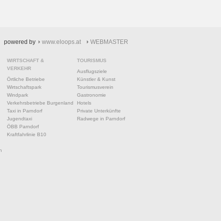
powered by
www.eloops.at
WEBMASTER
WIRTSCHAFT &
TOURISMUS
VERKEHR
Ausflugsziele
Örtliche Betriebe
Künstler & Kunst
Wirtschaftspark
Tourismusverein
Windpark
Gastronomie
Verkehrsbetriebe Burgenland
Hotels
Taxi in Parndorf
Private Unterkünfte
Jugendtaxi
Radwege in Parndorf
ÖBB Parndorf
Kraftfahrlinie B10
n