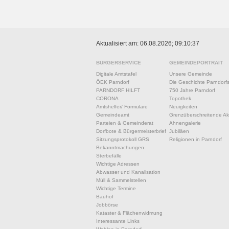
Aktualisiert am: 06.08.2026; 09:10:37
BÜRGERSERVICE
GEMEINDEPORTRAIT
Digitale Amtstafel
Unsere Gemeinde
ÖEK Parndorf
Die Geschichte Parndorf
PARNDORF HILFT
750 Jahre Parndorf
CORONA
Topothek
Amtshelfer/ Formulare
Neuigkeiten
Gemeindeamt
Grenzüberschreitende Akt
Parteien & Gemeinderat
Ahnengalerie
Dorfbote & Bürgermeisterbrief
Jubiläen
Sitzungsprotokoll GRS
Religionen in Parndorf
Bekanntmachungen
Sterbefälle
Wichtige Adressen
Abwasser und Kanalisation
Müll & Sammelstellen
Wichtige Termine
Bauhof
Jobbörse
Kataster & Flächenwidmung
Interessante Links