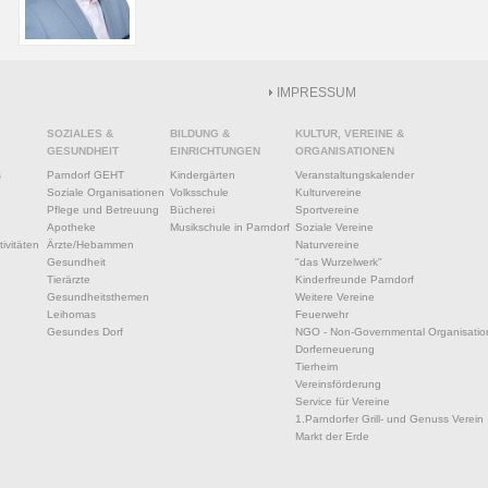
IMPRESSUM
SOZIALES &
BILDUNG &
KULTUR, VEREINE &
GESUNDHEIT
EINRICHTUNGEN
ORGANISATIONEN
s
Parndorf GEHT
Kindergärten
Veranstaltungskalender
Soziale Organisationen
Volksschule
Kulturvereine
Pflege und Betreuung
Bücherei
Sportvereine
Apotheke
Musikschule in Parndorf
Soziale Vereine
ivitäten
Ärzte/Hebammen
Naturvereine
Gesundheit
"das Wurzelwerk"
Tierärzte
Kinderfreunde Parndorf
Gesundheitsthemen
Weitere Vereine
Leihomas
Feuerwehr
Gesundes Dorf
NGO - Non-Governmental Organisatio
Dorferneuerung
Tierheim
Vereinsförderung
Service für Vereine
1.Parndorfer Grill- und Genuss Verein
Markt der Erde