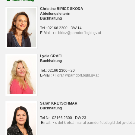
Christine BIRICZ-SKODA
Abteilungsleiterin
Buchhaltung
Tel.: 02166 2300 - DW 14
E-Mail:
c.biricz@parndorf.bgld.gv.at
Lydia GRAFL
Buchhaltung
Tel.: 02166 2300 - 20
E-Mail:
l.grafl@parndorf.bgld.gv.at
Sarah KRETSCHMAR
Buchhaltung
Tel:Nr.: 02166 2300 - DW 23
Email:
s dot kretschmar at parndorf dot bgld dot gv dot a