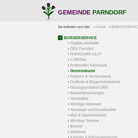
GEMEINDE
PARNDORF
Sie befinden sich hier:
Home
BÜRGERSERVI
BÜRGERSERVICE
Digitale Amtstafel
ÖEK Parndorf
PARNDORF HILFT
CORONA
Amtshelfer/ Formulare
Gemeindeamt
Parteien & Gemeinderat
Dorfbote & Bürgermeisterbrief
Sitzungsprotokoll GRS
Bekanntmachungen
Sterbefälle
Wichtige Adressen
Abwasser und Kanalisation
Müll & Sammelstellen
Wichtige Termine
Bauhof
Jobbörse
Kataster & Flächenwidmung