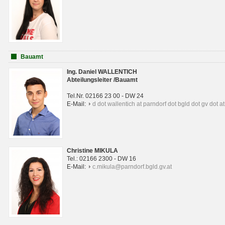
Bauamt
Ing. Daniel WALLENTICH
Abteilungsleiter /Bauamt
Tel.Nr. 02166 23 00 - DW 24
E-Mail:
d dot wallentich at parndorf dot bgld dot gv dot at
Christine MIKULA
Tel.: 02166 2300 - DW 16
E-Mail:
c.mikula@parndorf.bgld.gv.at