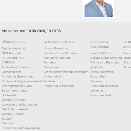
Aktualisiert am: 10.08.2026; 10:28:36
BÜRGERSERVICE
GEMEINDEPORTRAIT
SOZIALES &
BILD
GESUNDHEIT
EINR
Digitale Amtstafel
Unsere Gemeinde
ÖEK Parndorf
Die Geschichte Parndorfs
Parndorf GEHT
Kinde
PARNDORF HILFT
750 Jahre Parndorf
Soziale Organisationen
Volks
CORONA
Topothek
Pflege und Betreuung
Büche
Amtshelfer/ Formulare
Neuigkeiten
Apotheke
Musik
Gemeindeamt
Grenzüberschreitende Aktivitäten
Ärzte/Hebammen
Parteien & Gemeinderat
Ahnengalerie
Gesundheit
Dorfbote & Bürgermeisterbrief
Jubiläen
Tierärzte
Sitzungsprotokoll GRS
Religionen in Parndorf
Gesundheitsthemen
Bekanntmachungen
Leihomas
Sterbefälle
Gesundes Dorf
Wichtige Adressen
Abwasser und Kanalisation
Müll & Sammelstellen
Wichtige Termine
Bauhof
Jobbörse
Kataster & Flächenwidmung