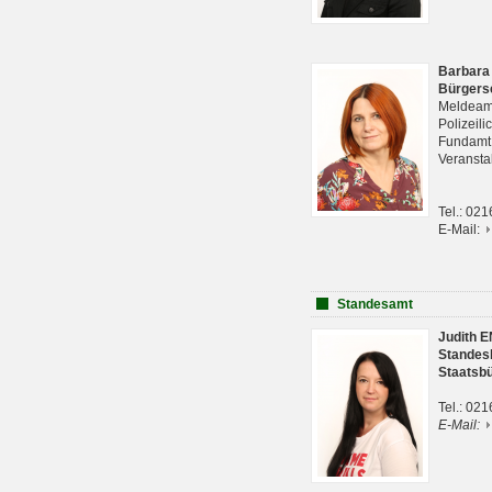
Barbara
Bürgers
Meldeam
Polizeil
Fundam
Veranst
Tel.: 02
E-Mail:
Standesamt
Judith 
Standes
Staatsb
Tel.: 02
E-Mail: