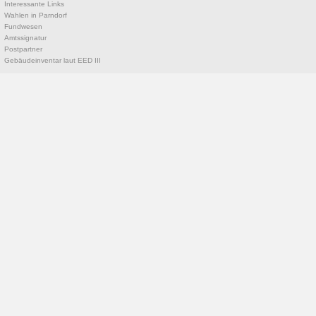
Interessante Links
Wahlen in Parndorf
Fundwesen
Amtssignatur
Postpartner
Gebäudeinventar laut EED III