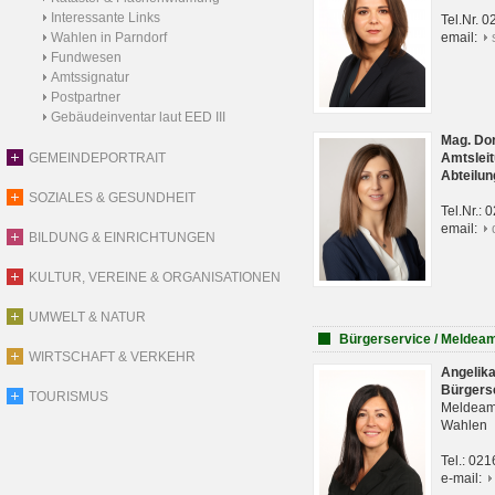
Interessante Links
Tel.Nr. 
Wahlen in Parndorf
email:
Fundwesen
Amtssignatur
Postpartner
Gebäudeinventar laut EED III
Mag. Do
GEMEINDEPORTRAIT
Amtsleit
Abteilun
SOZIALES & GESUNDHEIT
Tel.Nr.:
email:
BILDUNG & EINRICHTUNGEN
KULTUR, VEREINE & ORGANISATIONEN
UMWELT & NATUR
Bürgerservice / Meldea
WIRTSCHAFT & VERKEHR
Angelik
Bürgers
TOURISMUS
Meldeam
Wahlen
Tel.: 02
e-mail: