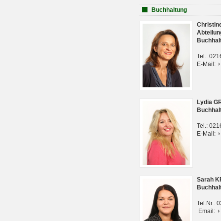
Buchhaltung
Christi
Abteilun
Buchhal
Tel.: 02
E-Mail:
Lydia G
Buchhal
Tel.: 02
E-Mail:
Sarah 
Buchhal
Tel:Nr.:
Email: