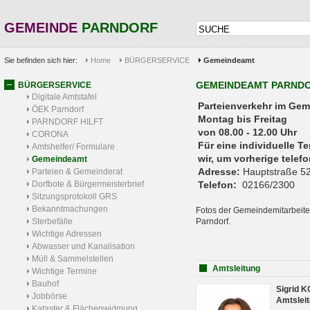
GEMEINDE
PARNDORF
Sie befinden sich hier:
Home
BÜRGERSERVICE
Gemeindeamt
GEMEINDEAMT PARND
BÜRGERSERVICE
Digitale Amtstafel
Parteienverkehr 
ÖEK Parndorf
Montag bis Freitag
PARNDORF HILFT
von 08.00 - 12.00 Uhr
CORONA
Für eine individuelle T
Amtshelfer/ Formulare
wir, um vorherige tele
Gemeindeamt
Adresse:
Hauptstraße 52
Parteien & Gemeinderat
Dorfbote & Bürgermeisterbrief
Telefon:
02166/2300
Sitzungsprotokoll GRS
Bekanntmachungen
Fotos der Gemeindemitarbeite
Sterbefälle
Parndorf.
Wichtige Adressen
Abwasser und Kanalisation
Müll & Sammelstellen
Amtsleitung
Wichtige Termine
Bauhof
Sigrid 
Jobbörse
Amtsleit
Kataster & Flächenwidmung