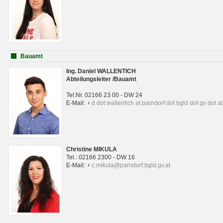
Bauamt
Ing. Daniel WALLENTICH
Abteilungsleiter /Bauamt
Tel.Nr. 02166 23 00 - DW 24
E-Mail:
d dot wallentich at parndorf dot bgld dot gv dot at
Christine MIKULA
Tel.: 02166 2300 - DW 16
E-Mail:
c.mikula@parndorf.bgld.gv.at