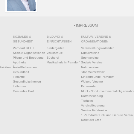
IMPRESSUM
SOZIALES &
BILDUNG &
KULTUR, VEREINE &
GESUNDHEIT
EINRICHTUNGEN
ORGANISATIONEN
s
Parndorf GEHT
Kindergärten
Veranstaltungskalender
Soziale Organisationen
Volksschule
Kulturvereine
Pflege und Betreuung
Bücherei
Sportvereine
Apotheke
Musikschule in Parndorf
Soziale Vereine
ivitäten
Ärzte/Hebammen
Naturvereine
Gesundheit
"das Wurzelwerk"
Tierärzte
Kinderfreunde Parndorf
Gesundheitsthemen
Weitere Vereine
Leihomas
Feuerwehr
Gesundes Dorf
NGO - Non-Governmental Organisatio
Dorferneuerung
Tierheim
Vereinsförderung
Service für Vereine
1.Parndorfer Grill- und Genuss Verein
Markt der Erde