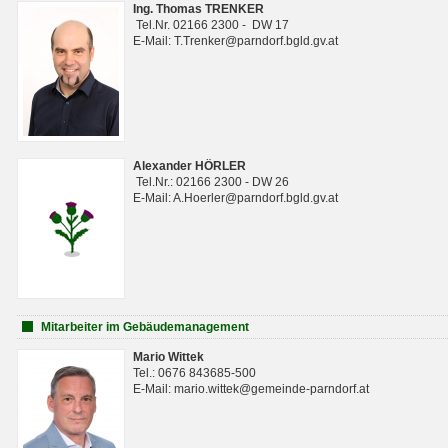
Ing. Thomas TRENKER
Tel.Nr. 02166 2300 - DW 17
E-Mail: T.Trenker@parndorf.bgld.gv.at
Alexander HÖRLER
Tel.Nr.: 02166 2300 - DW 26
E-Mail: A.Hoerler@parndorf.bgld.gv.at
Mitarbeiter im Gebäudemanagement
Mario Wittek
Tel.: 0676 843685-500
E-Mail: mario.wittek@gemeinde-parndorf.at