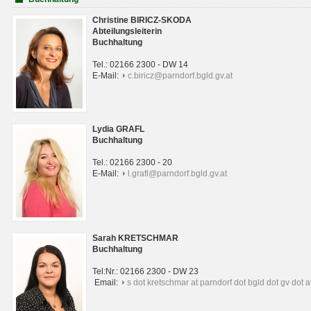
Christine BIRICZ-SKODA
Abteilungsleiterin
Buchhaltung
Tel.: 02166 2300 - DW 14
E-Mail:
c.biricz@parndorf.bgld.gv.at
Lydia GRAFL
Buchhaltung
Tel.: 02166 2300 - 20
E-Mail:
l.grafl@parndorf.bgld.gv.at
Sarah KRETSCHMAR
Buchhaltung
Tel:Nr.: 02166 2300 - DW 23
Email:
s dot kretschmar at parndorf dot bgld dot gv dot a