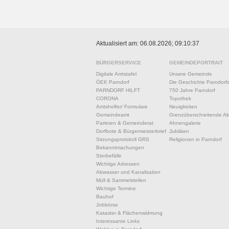
Aktualisiert am: 06.08.2026; 09:10:37
BÜRGERSERVICE
GEMEINDEPORTRAIT
Digitale Amtstafel
Unsere Gemeinde
ÖEK Parndorf
Die Geschichte Parndorf
PARNDORF HILFT
750 Jahre Parndorf
CORONA
Topothek
Amtshelfer/ Formulare
Neuigkeiten
Gemeindeamt
Grenzüberschreitende Akt
Parteien & Gemeinderat
Ahnengalerie
Dorfbote & Bürgermeisterbrief
Jubiläen
Sitzungsprotokoll GRS
Religionen in Parndorf
Bekanntmachungen
Sterbefälle
Wichtige Adressen
Abwasser und Kanalisation
Müll & Sammelstellen
Wichtige Termine
Bauhof
Jobbörse
Kataster & Flächenwidmung
Interessante Links