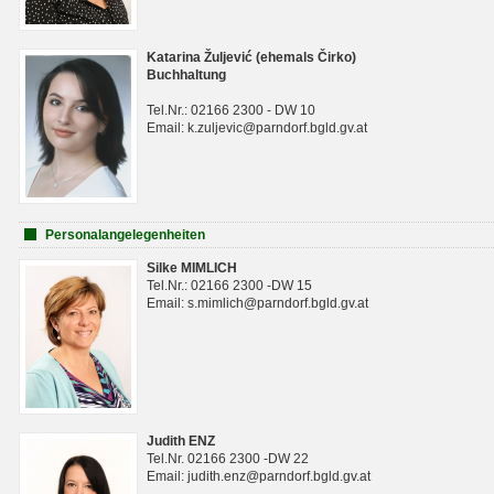
Katarina Žuljević (ehemals Čirko)
Buchhaltung
Tel.Nr.: 02166 2300 - DW 10
Email: k.zuljevic@parndorf.bgld.gv.at
Personalangelegenheiten
Silke MIMLICH
Tel.Nr.: 02166 2300 -DW 15
Email: s.mimlich@parndorf.bgld.gv.at
Judith ENZ
Tel.Nr. 02166 2300 -DW 22
Email: judith.enz@parndorf.bgld.gv.at