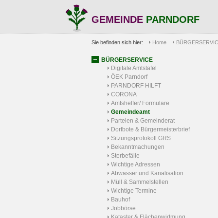
GEMEINDE
PARNDORF
Sie befinden sich hier:
Home
BÜRGERSERVI
BÜRGERSERVICE
Digitale Amtstafel
ÖEK Parndorf
PARNDORF HILFT
CORONA
Amtshelfer/ Formulare
Gemeindeamt
Parteien & Gemeinderat
Dorfbote & Bürgermeisterbrief
Sitzungsprotokoll GRS
Bekanntmachungen
Sterbefälle
Wichtige Adressen
Abwasser und Kanalisation
Müll & Sammelstellen
Wichtige Termine
Bauhof
Jobbörse
Kataster & Flächenwidmung