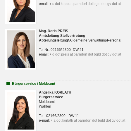
email:
s dot kopp at parndorf dot bgld dot gv dot at
Mag. Doris PREIS
Amtsleitung-Stellvertretung
Abteilungsleitun
g
/
Allgemeine Verwaltung/Personal
Tel.Nr.: 02166/ 2300 -DW 21
email:
d dot preis at parndorf dot bgld dot gv dot at
Bürgerservice / Meldeamt
Angelika KORLATH
Bürgerservice
Meldeamt
Wahlen
Tel.: 02166/2300 - DW 11
e-mail:
a dot korlath at parndorf dot bgld dot gv dot at