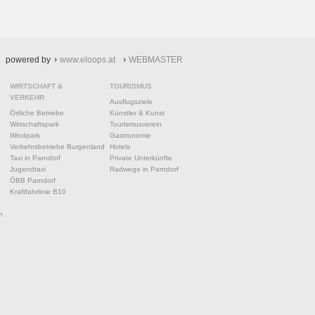
powered by
www.eloops.at
WEBMASTER
WIRTSCHAFT &
TOURISMUS
VERKEHR
Ausflugsziele
Örtliche Betriebe
Künstler & Kunst
Wirtschaftspark
Tourismusverein
Windpark
Gastronomie
Verkehrsbetriebe Burgenland
Hotels
Taxi in Parndorf
Private Unterkünfte
Jugendtaxi
Radwege in Parndorf
ÖBB Parndorf
Kraftfahrlinie B10
n