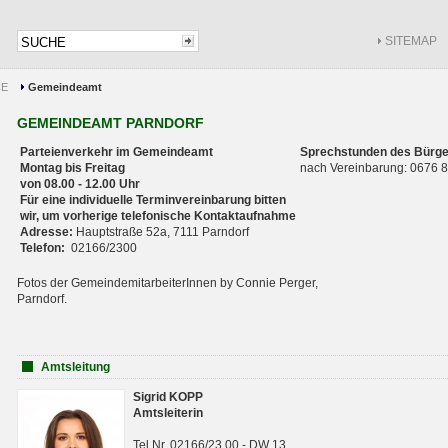
SITEMAP
CE
Gemeindeamt
GEMEINDEAMT PARNDORF
Parteienverkehr im Gemeindeamt
Sprechstunden des Bürge
Montag bis Freitag
nach Vereinbarung: 0676
von 08.00 - 12.00 Uhr
Für eine individuelle Terminvereinbarung bitten
wir, um vorherige telefonische Kontaktaufnahme
Adresse:
Hauptstraße 52a, 7111 Parndorf
Telefon:
02166/2300
Fotos der GemeindemitarbeiterInnen by Connie Perger,
Parndorf.
Amtsleitung
Sigrid KOPP
Amtsleiterin
Tel.Nr. 02166/23 00 - DW 13