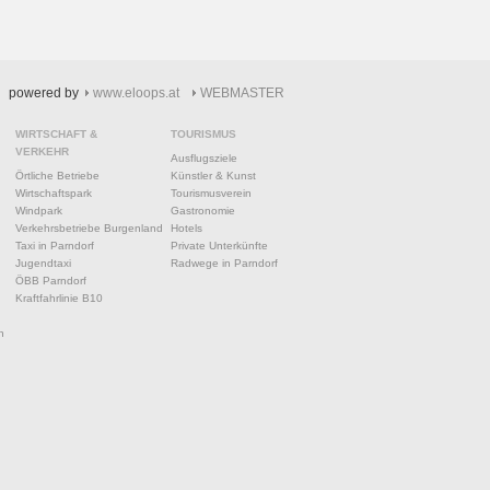
powered by
www.eloops.at
WEBMASTER
WIRTSCHAFT &
TOURISMUS
VERKEHR
Ausflugsziele
Örtliche Betriebe
Künstler & Kunst
Wirtschaftspark
Tourismusverein
Windpark
Gastronomie
Verkehrsbetriebe Burgenland
Hotels
Taxi in Parndorf
Private Unterkünfte
Jugendtaxi
Radwege in Parndorf
ÖBB Parndorf
Kraftfahrlinie B10
n