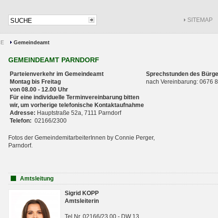
SITEMAP
CE
Gemeindeamt
GEMEINDEAMT PARNDORF
Parteienverkehr im Gemeindeamt
Sprechstunden des Bürge
Montag bis Freitag
nach Vereinbarung: 0676
von 08.00 - 12.00 Uhr
Für eine individuelle Terminvereinbarung bitten
wir, um vorherige telefonische Kontaktaufnahme
Adresse:
Hauptstraße 52a, 7111 Parndorf
Telefon:
02166/2300
Fotos der GemeindemitarbeiterInnen by Connie Perger,
Parndorf.
Amtsleitung
Sigrid KOPP
Amtsleiterin
Tel.Nr. 02166/23 00 - DW 13