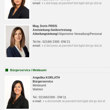
email:
s dot kopp at parndorf dot bgld dot gv dot at
Mag. Doris PREIS
Amtsleitung-Stellvertretung
Abteilungsleitun
g
/
Allgemeine Verwaltung/Personal
Tel.Nr.: 02166/ 2300 -DW 21
email:
d dot preis at parndorf dot bgld dot gv dot at
Bürgerservice / Meldeamt
Angelika KORLATH
Bürgerservice
Meldeamt
Wahlen
Tel.: 02166/2300 - DW 11
e-mail:
a dot korlath at parndorf dot bgld dot gv dot at