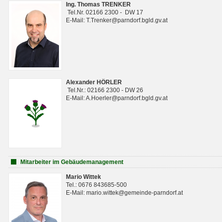
Ing. Thomas TRENKER
Tel.Nr. 02166 2300 - DW 17
E-Mail: T.Trenker@parndorf.bgld.gv.at
Alexander HÖRLER
Tel.Nr.: 02166 2300 - DW 26
E-Mail: A.Hoerler@parndorf.bgld.gv.at
Mitarbeiter im Gebäudemanagement
Mario Wittek
Tel.: 0676 843685-500
E-Mail: mario.wittek@gemeinde-parndorf.at