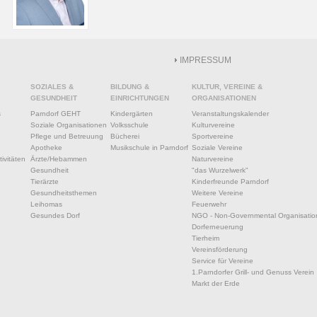
IMPRESSUM
SOZIALES &
BILDUNG &
KULTUR, VEREINE &
GESUNDHEIT
EINRICHTUNGEN
ORGANISATIONEN
s
Parndorf GEHT
Kindergärten
Veranstaltungskalender
Soziale Organisationen
Volksschule
Kulturvereine
Pflege und Betreuung
Bücherei
Sportvereine
Apotheke
Musikschule in Parndorf
Soziale Vereine
ivitäten
Ärzte/Hebammen
Naturvereine
Gesundheit
"das Wurzelwerk"
Tierärzte
Kinderfreunde Parndorf
Gesundheitsthemen
Weitere Vereine
Leihomas
Feuerwehr
Gesundes Dorf
NGO - Non-Governmental Organisatio
Dorferneuerung
Tierheim
Vereinsförderung
Service für Vereine
1.Parndorfer Grill- und Genuss Verein
Markt der Erde