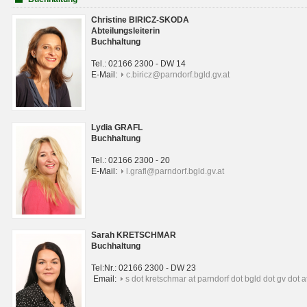
Christine BIRICZ-SKODA
Abteilungsleiterin
Buchhaltung
Tel.: 02166 2300 - DW 14
E-Mail:
c.biricz@parndorf.bgld.gv.at
Lydia GRAFL
Buchhaltung
Tel.: 02166 2300 - 20
E-Mail:
l.grafl@parndorf.bgld.gv.at
Sarah KRETSCHMAR
Buchhaltung
Tel:Nr.: 02166 2300 - DW 23
Email:
s dot kretschmar at parndorf dot bgld dot gv dot a