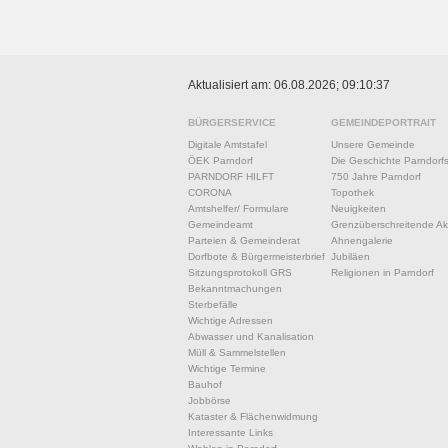
Aktualisiert am: 06.08.2026; 09:10:37
BÜRGERSERVICE
GEMEINDEPORTRAIT
Digitale Amtstafel
Unsere Gemeinde
ÖEK Parndorf
Die Geschichte Parndorf
PARNDORF HILFT
750 Jahre Parndorf
CORONA
Topothek
Amtshelfer/ Formulare
Neuigkeiten
Gemeindeamt
Grenzüberschreitende Akt
Parteien & Gemeinderat
Ahnengalerie
Dorfbote & Bürgermeisterbrief
Jubiläen
Sitzungsprotokoll GRS
Religionen in Parndorf
Bekanntmachungen
Sterbefälle
Wichtige Adressen
Abwasser und Kanalisation
Müll & Sammelstellen
Wichtige Termine
Bauhof
Jobbörse
Kataster & Flächenwidmung
Interessante Links