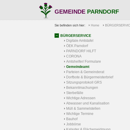
GEMEINDE
PARNDORF
Sie befinden sich hier:
Home
BÜRGERSERVI
BÜRGERSERVICE
Digitale Amtstafel
ÖEK Parndorf
PARNDORF HILFT
CORONA
Amtshelfer/ Formulare
Gemeindeamt
Parteien & Gemeinderat
Dorfbote & Bürgermeisterbrief
Sitzungsprotokoll GRS
Bekanntmachungen
Sterbefälle
Wichtige Adressen
Abwasser und Kanalisation
Müll & Sammelstellen
Wichtige Termine
Bauhof
Jobbörse
Kataster & Flächenwidmung