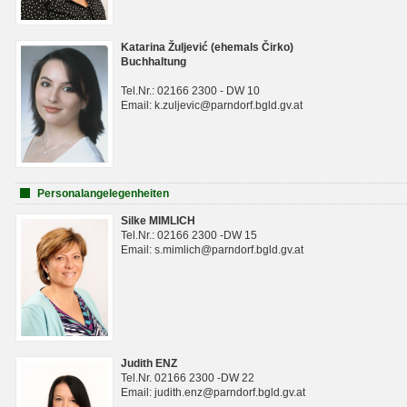
Katarina Žuljević (ehemals Čirko)
Buchhaltung
Tel.Nr.: 02166 2300 - DW 10
Email: k.zuljevic@parndorf.bgld.gv.at
Personalangelegenheiten
Silke MIMLICH
Tel.Nr.: 02166 2300 -DW 15
Email: s.mimlich@parndorf.bgld.gv.at
Judith ENZ
Tel.Nr. 02166 2300 -DW 22
Email: judith.enz@parndorf.bgld.gv.at