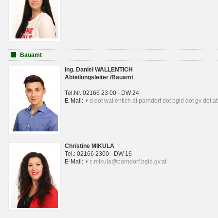
Bauamt
Ing. Daniel WALLENTICH
Abteilungsleiter /Bauamt
Tel.Nr. 02166 23 00 - DW 24
E-Mail:
d dot wallentich at parndorf dot bgld dot gv dot at
Christine MIKULA
Tel.: 02166 2300 - DW 16
E-Mail:
c.mikula@parndorf.bgld.gv.at