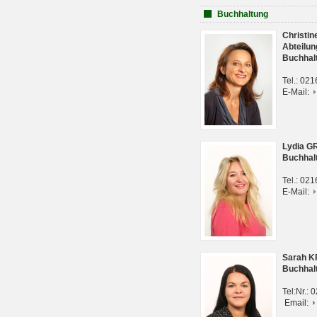
Buchhaltung
Christi
Abteilun
Buchhal
Tel.: 02
E-Mail:
Lydia G
Buchhal
Tel.: 02
E-Mail:
Sarah 
Buchhal
Tel:Nr.:
Email: