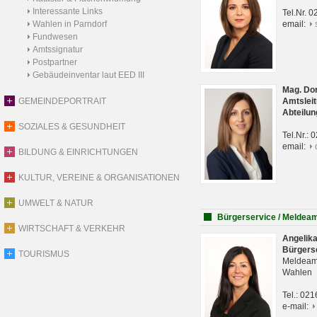
Interessante Links
Tel.Nr. 
Wahlen in Parndorf
email:
Fundwesen
Amtssignatur
Postpartner
Gebäudeinventar laut EED III
Mag. Do
GEMEINDEPORTRAIT
Amtsleit
Abteilun
SOZIALES & GESUNDHEIT
Tel.Nr.:
email:
BILDUNG & EINRICHTUNGEN
KULTUR, VEREINE & ORGANISATIONEN
UMWELT & NATUR
Bürgerservice / Meldea
WIRTSCHAFT & VERKEHR
Angelik
Bürgers
TOURISMUS
Meldeam
Wahlen
Tel.: 02
e-mail: