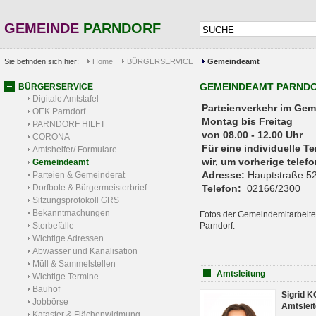
GEMEINDE
PARNDORF
Sie befinden sich hier:
Home
BÜRGERSERVICE
Gemeindeamt
GEMEINDEAMT PARND
BÜRGERSERVICE
Digitale Amtstafel
Parteienverkehr 
ÖEK Parndorf
Montag bis Freitag
PARNDORF HILFT
von 08.00 - 12.00 Uhr
CORONA
Für eine individuelle T
Amtshelfer/ Formulare
wir, um vorherige tele
Gemeindeamt
Adresse:
Hauptstraße 52
Parteien & Gemeinderat
Dorfbote & Bürgermeisterbrief
Telefon:
02166/2300
Sitzungsprotokoll GRS
Bekanntmachungen
Fotos der Gemeindemitarbeite
Sterbefälle
Parndorf.
Wichtige Adressen
Abwasser und Kanalisation
Müll & Sammelstellen
Amtsleitung
Wichtige Termine
Bauhof
Sigrid 
Jobbörse
Amtsleit
Kataster & Flächenwidmung