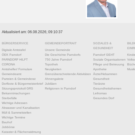
Aktualisiert am: 06.08.2026; 09:10:37
BÜRGERSERVICE
GEMEINDEPORTRAIT
SOZIALES &
BILD
GESUNDHEIT
EINR
Digitale Amtstafel
Unsere Gemeinde
ÖEK Parndorf
Die Geschichte Parndorfs
Parndorf GEHT
Kinde
PARNDORF HILFT
750 Jahre Parndorf
Soziale Organisationen
Volks
CORONA
Topothek
Pflege und Betreuung
Büche
Amtshelfer/ Formulare
Neuigkeiten
Apotheke
Musik
Gemeindeamt
Grenzüberschreitende Aktivitäten
Ärzte/Hebammen
Parteien & Gemeinderat
Ahnengalerie
Gesundheit
Dorfbote & Bürgermeisterbrief
Jubiläen
Tierärzte
Sitzungsprotokoll GRS
Religionen in Parndorf
Gesundheitsthemen
Bekanntmachungen
Leihomas
Sterbefälle
Gesundes Dorf
Wichtige Adressen
Abwasser und Kanalisation
Müll & Sammelstellen
Wichtige Termine
Bauhof
Jobbörse
Kataster & Flächenwidmung