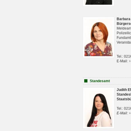
Barbara
Bürgers
Meldeam
Polizeil
Fundam
Veranst
Tel.: 02
E-Mail:
Standesamt
Judith 
Standes
Staatsb
Tel.: 02
E-Mail: