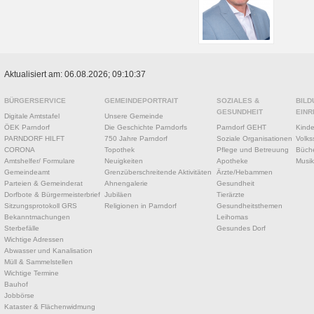
Aktualisiert am: 06.08.2026; 09:10:37
BÜRGERSERVICE
GEMEINDEPORTRAIT
SOZIALES &
BILD
GESUNDHEIT
EINR
Digitale Amtstafel
Unsere Gemeinde
ÖEK Parndorf
Die Geschichte Parndorfs
Parndorf GEHT
Kinde
PARNDORF HILFT
750 Jahre Parndorf
Soziale Organisationen
Volks
CORONA
Topothek
Pflege und Betreuung
Büche
Amtshelfer/ Formulare
Neuigkeiten
Apotheke
Musik
Gemeindeamt
Grenzüberschreitende Aktivitäten
Ärzte/Hebammen
Parteien & Gemeinderat
Ahnengalerie
Gesundheit
Dorfbote & Bürgermeisterbrief
Jubiläen
Tierärzte
Sitzungsprotokoll GRS
Religionen in Parndorf
Gesundheitsthemen
Bekanntmachungen
Leihomas
Sterbefälle
Gesundes Dorf
Wichtige Adressen
Abwasser und Kanalisation
Müll & Sammelstellen
Wichtige Termine
Bauhof
Jobbörse
Kataster & Flächenwidmung