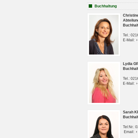
Buchhaltung
Christi
Abteilun
Buchhal
Tel.: 02
E-Mail:
Lydia G
Buchhal
Tel.: 02
E-Mail:
Sarah 
Buchhal
Tel:Nr.:
Email: