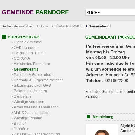
GEMEINDE
PARNDORF
Sie befinden sich hier:
Home
BÜRGERSERVICE
Gemeindeamt
GEMEINDEAMT PARND
BÜRGERSERVICE
Digitale Amtstafel
Parteienverkehr 
ÖEK Parndorf
Montag bis Freitag
PARNDORF HILFT
von 08.00 - 12.00 Uhr
CORONA
Für eine individuelle T
Amtshelfer/ Formulare
wir, um vorherige tele
Gemeindeamt
Adresse:
Hauptstraße 52
Parteien & Gemeinderat
Dorfbote & Bürgermeisterbrief
Telefon:
02166/2300
Sitzungsprotokoll GRS
Bekanntmachungen
Fotos der Gemeindemitarbeite
Sterbefälle
Parndorf.
Wichtige Adressen
Abwasser und Kanalisation
Müll & Sammelstellen
Amtsleitung
Wichtige Termine
Bauhof
Sigrid 
Jobbörse
Amtsleit
Kataster & Flächenwidmung