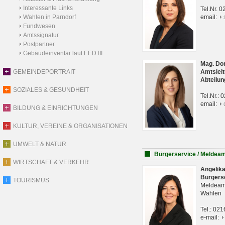
Interessante Links
Tel.Nr. 
Wahlen in Parndorf
email:
Fundwesen
Amtssignatur
Postpartner
Gebäudeinventar laut EED III
Mag. Do
GEMEINDEPORTRAIT
Amtsleit
Abteilun
SOZIALES & GESUNDHEIT
Tel.Nr.:
email:
BILDUNG & EINRICHTUNGEN
KULTUR, VEREINE & ORGANISATIONEN
UMWELT & NATUR
Bürgerservice / Meldea
WIRTSCHAFT & VERKEHR
Angelik
Bürgers
TOURISMUS
Meldeam
Wahlen
Tel.: 02
e-mail: