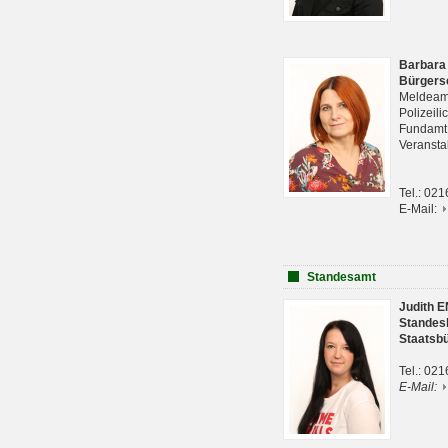
Barbara
Bürgers
Meldeam
Polizeil
Fundam
Veranst
Tel.: 02
E-Mail:
Standesamt
Judith 
Standes
Staatsb
Tel.: 02
E-Mail: