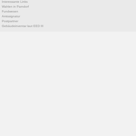
Interessante Links
Wahlen in Parndorf
Fundwesen
Amtssignatur
Postpartner
Gebäudeinventar laut EED III