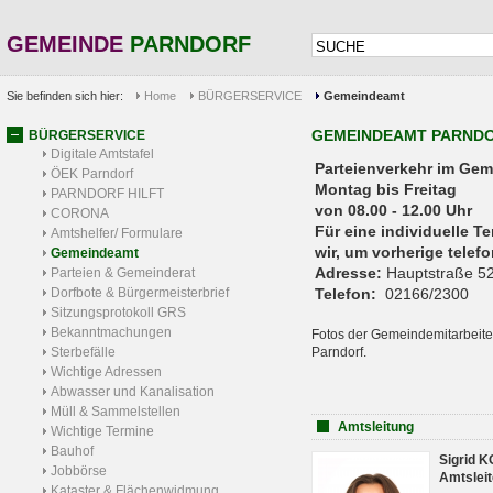
GEMEINDE
PARNDORF
Sie befinden sich hier:
Home
BÜRGERSERVICE
Gemeindeamt
GEMEINDEAMT PARND
BÜRGERSERVICE
Digitale Amtstafel
Parteienverkehr 
ÖEK Parndorf
Montag bis Freitag
PARNDORF HILFT
von 08.00 - 12.00 Uhr
CORONA
Für eine individuelle T
Amtshelfer/ Formulare
wir, um vorherige tele
Gemeindeamt
Adresse:
Hauptstraße 52
Parteien & Gemeinderat
Dorfbote & Bürgermeisterbrief
Telefon:
02166/2300
Sitzungsprotokoll GRS
Bekanntmachungen
Fotos der Gemeindemitarbeite
Sterbefälle
Parndorf.
Wichtige Adressen
Abwasser und Kanalisation
Müll & Sammelstellen
Amtsleitung
Wichtige Termine
Bauhof
Sigrid 
Jobbörse
Amtsleit
Kataster & Flächenwidmung