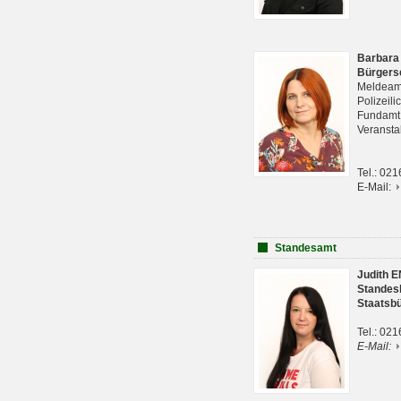
Barbara
Bürgers
Meldeam
Polizeil
Fundam
Veranst
Tel.: 02
E-Mail:
Standesamt
Judith 
Standes
Staatsb
Tel.: 02
E-Mail: