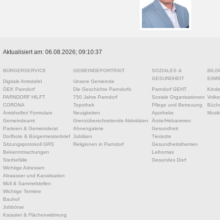
Aktualisiert am: 06.08.2026; 09:10:37
BÜRGERSERVICE
GEMEINDEPORTRAIT
SOZIALES &
BILD
GESUNDHEIT
EINR
Digitale Amtstafel
Unsere Gemeinde
ÖEK Parndorf
Die Geschichte Parndorfs
Parndorf GEHT
Kinde
PARNDORF HILFT
750 Jahre Parndorf
Soziale Organisationen
Volks
CORONA
Topothek
Pflege und Betreuung
Büche
Amtshelfer/ Formulare
Neuigkeiten
Apotheke
Musik
Gemeindeamt
Grenzüberschreitende Aktivitäten
Ärzte/Hebammen
Parteien & Gemeinderat
Ahnengalerie
Gesundheit
Dorfbote & Bürgermeisterbrief
Jubiläen
Tierärzte
Sitzungsprotokoll GRS
Religionen in Parndorf
Gesundheitsthemen
Bekanntmachungen
Leihomas
Sterbefälle
Gesundes Dorf
Wichtige Adressen
Abwasser und Kanalisation
Müll & Sammelstellen
Wichtige Termine
Bauhof
Jobbörse
Kataster & Flächenwidmung