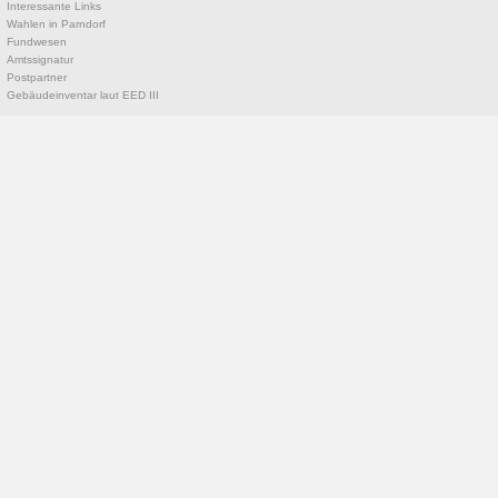
Interessante Links
Wahlen in Parndorf
Fundwesen
Amtssignatur
Postpartner
Gebäudeinventar laut EED III