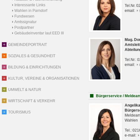
Interessante Links
Tel.Nr. 
Wahlen in Parndorf
email:
Fundwesen
Amtssignatur
Postpartner
Gebäudeinventar laut EED III
Mag. Do
GEMEINDEPORTRAIT
Amtsleit
Abteilun
SOZIALES & GESUNDHEIT
Tel.Nr.:
email:
BILDUNG & EINRICHTUNGEN
KULTUR, VEREINE & ORGANISATIONEN
UMWELT & NATUR
Bürgerservice / Meldea
WIRTSCHAFT & VERKEHR
Angelik
Bürgers
TOURISMUS
Meldeam
Wahlen
Tel.: 02
e-mail: