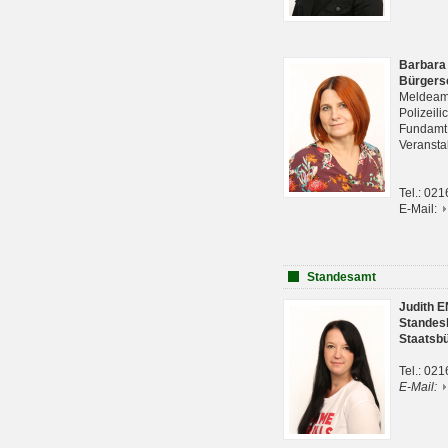
Barbara
Bürgers
Meldeam
Polizeil
Fundam
Veranst
Tel.: 02
E-Mail:
Standesamt
Judith 
Standes
Staatsb
Tel.: 02
E-Mail: