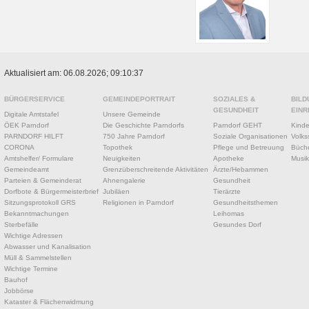
Aktualisiert am: 06.08.2026; 09:10:37
BÜRGERSERVICE
GEMEINDEPORTRAIT
SOZIALES &
BILD
GESUNDHEIT
EINR
Digitale Amtstafel
Unsere Gemeinde
ÖEK Parndorf
Die Geschichte Parndorfs
Parndorf GEHT
Kinde
PARNDORF HILFT
750 Jahre Parndorf
Soziale Organisationen
Volks
CORONA
Topothek
Pflege und Betreuung
Büche
Amtshelfer/ Formulare
Neuigkeiten
Apotheke
Musik
Gemeindeamt
Grenzüberschreitende Aktivitäten
Ärzte/Hebammen
Parteien & Gemeinderat
Ahnengalerie
Gesundheit
Dorfbote & Bürgermeisterbrief
Jubiläen
Tierärzte
Sitzungsprotokoll GRS
Religionen in Parndorf
Gesundheitsthemen
Bekanntmachungen
Leihomas
Sterbefälle
Gesundes Dorf
Wichtige Adressen
Abwasser und Kanalisation
Müll & Sammelstellen
Wichtige Termine
Bauhof
Jobbörse
Kataster & Flächenwidmung