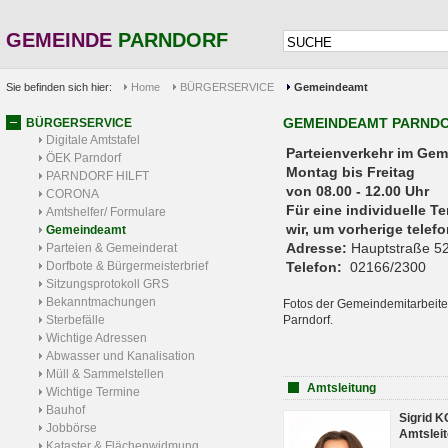
GEMEINDE
PARNDORF
Sie befinden sich hier:
Home
BÜRGERSERVICE
Gemeindeamt
GEMEINDEAMT PARND
BÜRGERSERVICE
Digitale Amtstafel
Parteienverkehr 
ÖEK Parndorf
Montag bis Freitag
PARNDORF HILFT
von 08.00 - 12.00 Uhr
CORONA
Für eine individuelle T
Amtshelfer/ Formulare
wir, um vorherige tele
Gemeindeamt
Adresse:
Hauptstraße 52
Parteien & Gemeinderat
Dorfbote & Bürgermeisterbrief
Telefon:
02166/2300
Sitzungsprotokoll GRS
Bekanntmachungen
Fotos der Gemeindemitarbeite
Sterbefälle
Parndorf.
Wichtige Adressen
Abwasser und Kanalisation
Müll & Sammelstellen
Amtsleitung
Wichtige Termine
Bauhof
Sigrid 
Jobbörse
Amtsleit
Kataster & Flächenwidmung