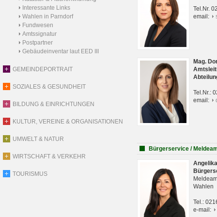
Interessante Links
Tel.Nr. 
Wahlen in Parndorf
email:
Fundwesen
Amtssignatur
Postpartner
Gebäudeinventar laut EED III
Mag. Do
GEMEINDEPORTRAIT
Amtsleit
Abteilun
SOZIALES & GESUNDHEIT
Tel.Nr.:
email:
BILDUNG & EINRICHTUNGEN
KULTUR, VEREINE & ORGANISATIONEN
UMWELT & NATUR
Bürgerservice / Meldea
WIRTSCHAFT & VERKEHR
Angelik
Bürgers
TOURISMUS
Meldeam
Wahlen
Tel.: 02
e-mail: