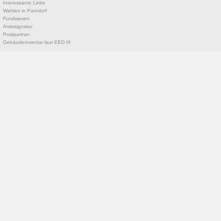
Interessante Links
Wahlen in Parndorf
Fundwesen
Amtssignatur
Postpartner
Gebäudeinventar laut EED III