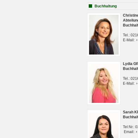
Buchhaltung
Christi
Abteilun
Buchhal
Tel.: 02
E-Mail:
Lydia G
Buchhal
Tel.: 02
E-Mail:
Sarah 
Buchhal
Tel:Nr.:
Email: