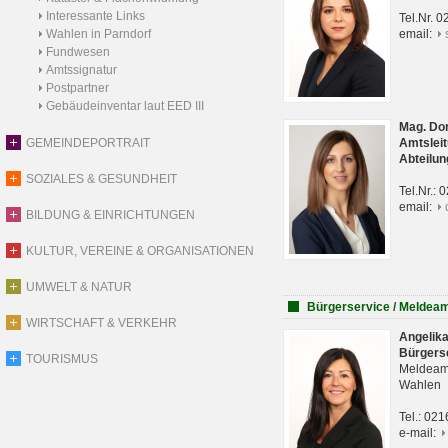
Interessante Links
Tel.Nr. 
Wahlen in Parndorf
email:
Fundwesen
Amtssignatur
Postpartner
Gebäudeinventar laut EED III
Mag. Do
GEMEINDEPORTRAIT
Amtsleit
Abteilun
SOZIALES & GESUNDHEIT
Tel.Nr.:
email:
BILDUNG & EINRICHTUNGEN
KULTUR, VEREINE & ORGANISATIONEN
UMWELT & NATUR
Bürgerservice / Meldea
WIRTSCHAFT & VERKEHR
Angelik
Bürgers
TOURISMUS
Meldeam
Wahlen
Tel.: 02
e-mail: