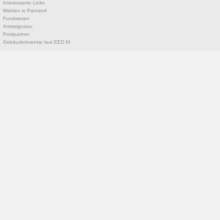
Interessante Links
Wahlen in Parndorf
Fundwesen
Amtssignatur
Postpartner
Gebäudeinventar laut EED III