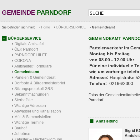
GEMEINDE
PARNDORF
Sie befinden sich hier:
Home
BÜRGERSERVICE
Gemeindeamt
GEMEINDEAMT PARND
BÜRGERSERVICE
Digitale Amtstafel
Parteienverkehr 
ÖEK Parndorf
Montag bis Freitag
PARNDORF HILFT
von 08.00 - 12.00 Uhr
CORONA
Für eine individuelle T
Amtshelfer/ Formulare
wir, um vorherige tele
Gemeindeamt
Adresse:
Hauptstraße 52
Parteien & Gemeinderat
Dorfbote & Bürgermeisterbrief
Telefon:
02166/2300
Sitzungsprotokoll GRS
Bekanntmachungen
Fotos der Gemeindemitarbeite
Sterbefälle
Parndorf.
Wichtige Adressen
Abwasser und Kanalisation
Müll & Sammelstellen
Amtsleitung
Wichtige Termine
Bauhof
Sigrid 
Jobbörse
Amtsleit
Kataster & Flächenwidmung