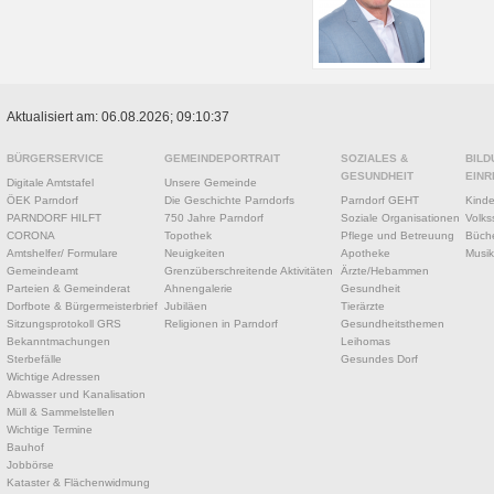
Aktualisiert am: 06.08.2026; 09:10:37
BÜRGERSERVICE
GEMEINDEPORTRAIT
SOZIALES &
BILD
GESUNDHEIT
EINR
Digitale Amtstafel
Unsere Gemeinde
ÖEK Parndorf
Die Geschichte Parndorfs
Parndorf GEHT
Kinde
PARNDORF HILFT
750 Jahre Parndorf
Soziale Organisationen
Volks
CORONA
Topothek
Pflege und Betreuung
Büche
Amtshelfer/ Formulare
Neuigkeiten
Apotheke
Musik
Gemeindeamt
Grenzüberschreitende Aktivitäten
Ärzte/Hebammen
Parteien & Gemeinderat
Ahnengalerie
Gesundheit
Dorfbote & Bürgermeisterbrief
Jubiläen
Tierärzte
Sitzungsprotokoll GRS
Religionen in Parndorf
Gesundheitsthemen
Bekanntmachungen
Leihomas
Sterbefälle
Gesundes Dorf
Wichtige Adressen
Abwasser und Kanalisation
Müll & Sammelstellen
Wichtige Termine
Bauhof
Jobbörse
Kataster & Flächenwidmung