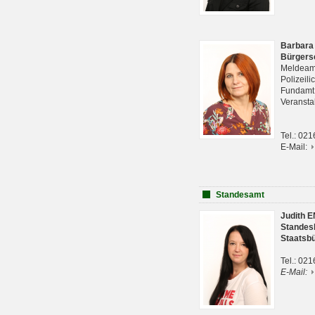
Barbara
Bürgers
Meldeam
Polizeil
Fundam
Veranst
Tel.: 02
E-Mail:
Standesamt
Judith 
Standes
Staatsb
Tel.: 02
E-Mail: