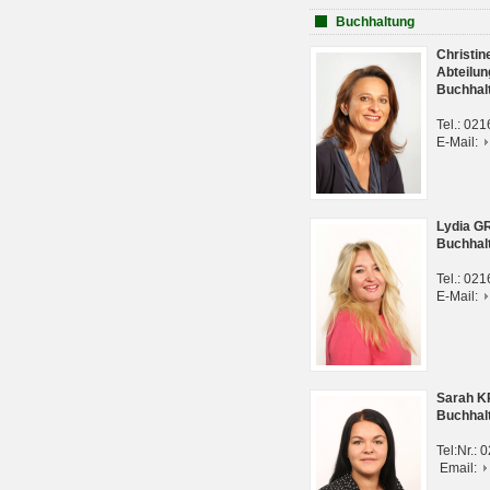
Buchhaltung
Christi
Abteilun
Buchhal
Tel.: 02
E-Mail:
Lydia G
Buchhal
Tel.: 02
E-Mail:
Sarah 
Buchhal
Tel:Nr.:
Email: