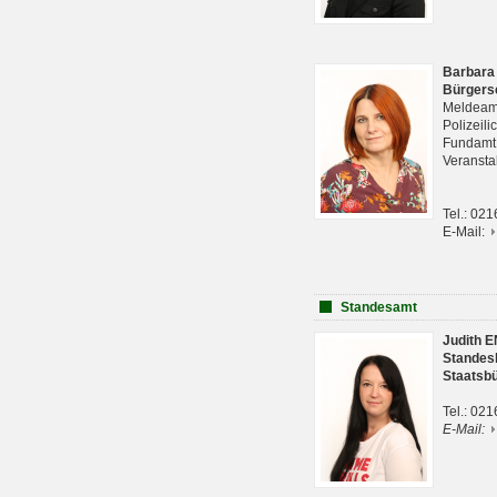
Barbara
Bürgers
Meldeam
Polizeil
Fundam
Veranst
Tel.: 02
E-Mail:
Standesamt
Judith 
Standes
Staatsb
Tel.: 02
E-Mail: