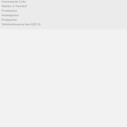
Interessante Links
Wahlen in Parndorf
Fundwesen
Amtssignatur
Postpartner
Gebäudeinventar laut EED III