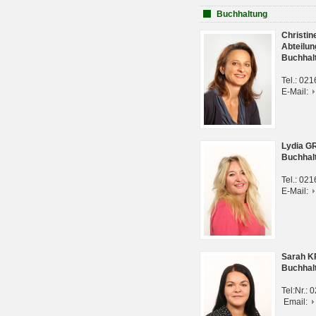
Buchhaltung
Christi
Abteilun
Buchhal
Tel.: 02
E-Mail:
Lydia G
Buchhal
Tel.: 02
E-Mail:
Sarah 
Buchhal
Tel:Nr.:
Email: