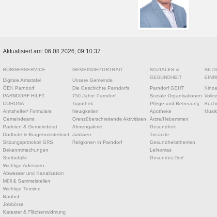
Aktualisiert am: 06.08.2026; 09:10:37
BÜRGERSERVICE
GEMEINDEPORTRAIT
SOZIALES &
BILD
GESUNDHEIT
EINR
Digitale Amtstafel
Unsere Gemeinde
ÖEK Parndorf
Die Geschichte Parndorfs
Parndorf GEHT
Kinde
PARNDORF HILFT
750 Jahre Parndorf
Soziale Organisationen
Volks
CORONA
Topothek
Pflege und Betreuung
Büche
Amtshelfer/ Formulare
Neuigkeiten
Apotheke
Musik
Gemeindeamt
Grenzüberschreitende Aktivitäten
Ärzte/Hebammen
Parteien & Gemeinderat
Ahnengalerie
Gesundheit
Dorfbote & Bürgermeisterbrief
Jubiläen
Tierärzte
Sitzungsprotokoll GRS
Religionen in Parndorf
Gesundheitsthemen
Bekanntmachungen
Leihomas
Sterbefälle
Gesundes Dorf
Wichtige Adressen
Abwasser und Kanalisation
Müll & Sammelstellen
Wichtige Termine
Bauhof
Jobbörse
Kataster & Flächenwidmung