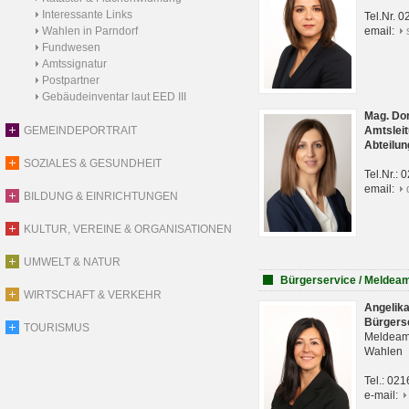
Interessante Links
Tel.Nr. 
Wahlen in Parndorf
email:
Fundwesen
Amtssignatur
Postpartner
Gebäudeinventar laut EED III
Mag. Do
GEMEINDEPORTRAIT
Amtsleit
Abteilun
SOZIALES & GESUNDHEIT
Tel.Nr.:
email:
BILDUNG & EINRICHTUNGEN
KULTUR, VEREINE & ORGANISATIONEN
UMWELT & NATUR
Bürgerservice / Meldea
WIRTSCHAFT & VERKEHR
Angelik
Bürgers
TOURISMUS
Meldeam
Wahlen
Tel.: 02
e-mail: