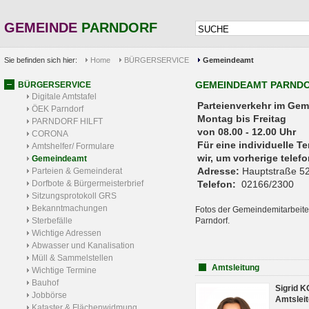
GEMEINDE
PARNDORF
Sie befinden sich hier:
Home
BÜRGERSERVICE
Gemeindeamt
GEMEINDEAMT PARND
BÜRGERSERVICE
Digitale Amtstafel
Parteienverkehr 
ÖEK Parndorf
Montag bis Freitag
PARNDORF HILFT
von 08.00 - 12.00 Uhr
CORONA
Für eine individuelle T
Amtshelfer/ Formulare
wir, um vorherige tele
Gemeindeamt
Adresse:
Hauptstraße 52
Parteien & Gemeinderat
Dorfbote & Bürgermeisterbrief
Telefon:
02166/2300
Sitzungsprotokoll GRS
Bekanntmachungen
Fotos der Gemeindemitarbeite
Sterbefälle
Parndorf.
Wichtige Adressen
Abwasser und Kanalisation
Müll & Sammelstellen
Amtsleitung
Wichtige Termine
Bauhof
Sigrid 
Jobbörse
Amtsleit
Kataster & Flächenwidmung