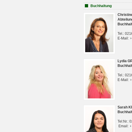
Buchhaltung
Christi
Abteilun
Buchhal
Tel.: 02
E-Mail:
Lydia G
Buchhal
Tel.: 02
E-Mail:
Sarah 
Buchhal
Tel:Nr.:
Email: