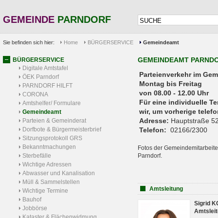
GEMEINDE
PARNDORF
Sie befinden sich hier:
Home
BÜRGERSERVICE
Gemeindeamt
GEMEINDEAMT PARND
BÜRGERSERVICE
Digitale Amtstafel
Parteienverkehr 
ÖEK Parndorf
Montag bis Freitag
PARNDORF HILFT
von 08.00 - 12.00 Uhr
CORONA
Für eine individuelle T
Amtshelfer/ Formulare
wir, um vorherige tele
Gemeindeamt
Adresse:
Hauptstraße 52
Parteien & Gemeinderat
Dorfbote & Bürgermeisterbrief
Telefon:
02166/2300
Sitzungsprotokoll GRS
Bekanntmachungen
Fotos der Gemeindemitarbeite
Sterbefälle
Parndorf.
Wichtige Adressen
Abwasser und Kanalisation
Müll & Sammelstellen
Amtsleitung
Wichtige Termine
Bauhof
Sigrid 
Jobbörse
Amtsleit
Kataster & Flächenwidmung