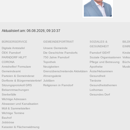
Aktualisiert am: 06.08.2026; 09:10:37
BÜRGERSERVICE
GEMEINDEPORTRAIT
SOZIALES &
BILD
GESUNDHEIT
EINR
Digitale Amtstafel
Unsere Gemeinde
ÖEK Parndorf
Die Geschichte Parndorfs
Parndorf GEHT
Kinde
PARNDORF HILFT
750 Jahre Parndorf
Soziale Organisationen
Volks
CORONA
Topothek
Pflege und Betreuung
Büche
Amtshelfer/ Formulare
Neuigkeiten
Apotheke
Musik
Gemeindeamt
Grenzüberschreitende Aktivitäten
Ärzte/Hebammen
Parteien & Gemeinderat
Ahnengalerie
Gesundheit
Dorfbote & Bürgermeisterbrief
Jubiläen
Tierärzte
Sitzungsprotokoll GRS
Religionen in Parndorf
Gesundheitsthemen
Bekanntmachungen
Leihomas
Sterbefälle
Gesundes Dorf
Wichtige Adressen
Abwasser und Kanalisation
Müll & Sammelstellen
Wichtige Termine
Bauhof
Jobbörse
Kataster & Flächenwidmung