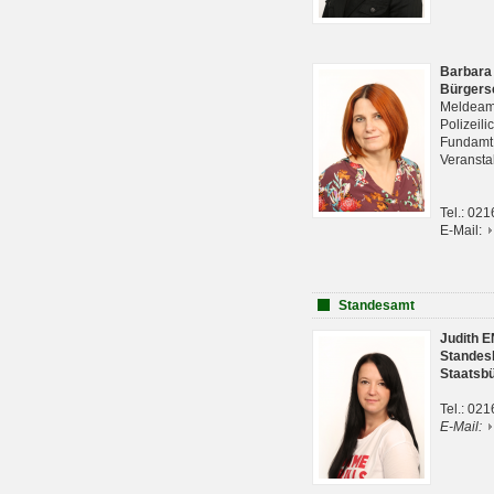
Barbara
Bürgers
Meldeam
Polizeil
Fundam
Veranst
Tel.: 02
E-Mail:
Standesamt
Judith 
Standes
Staatsb
Tel.: 02
E-Mail: