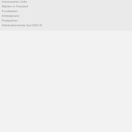
Interessante Links
Wahlen in Parndorf
Fundwesen
Amtssignatur
Postpartner
Gebäudeinventar laut EED III