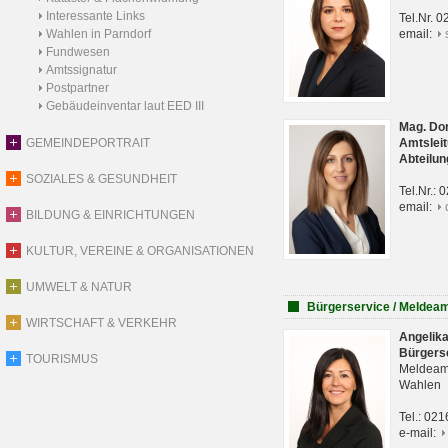
Interessante Links
Tel.Nr. 
Wahlen in Parndorf
email:
Fundwesen
Amtssignatur
Postpartner
Gebäudeinventar laut EED III
Mag. Do
GEMEINDEPORTRAIT
Amtsleit
Abteilun
SOZIALES & GESUNDHEIT
Tel.Nr.:
email:
BILDUNG & EINRICHTUNGEN
KULTUR, VEREINE & ORGANISATIONEN
UMWELT & NATUR
Bürgerservice / Meldea
WIRTSCHAFT & VERKEHR
Angelik
Bürgers
TOURISMUS
Meldeam
Wahlen
Tel.: 02
e-mail: