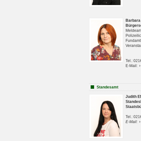
Barbara
Bürgers
Meldeam
Polizeil
Fundam
Veranst
Tel.: 02
E-Mail:
Standesamt
Judith 
Standes
Staatsb
Tel.: 02
E-Mail: