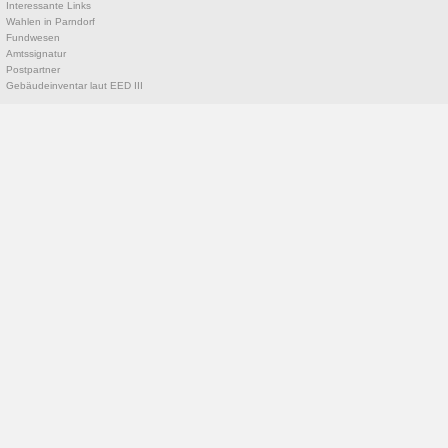
Interessante Links
Wahlen in Parndorf
Fundwesen
Amtssignatur
Postpartner
Gebäudeinventar laut EED III