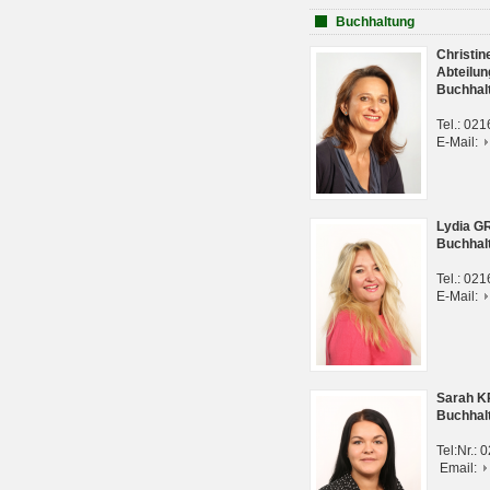
Buchhaltung
Christi
Abteilun
Buchhal
Tel.: 02
E-Mail:
Lydia G
Buchhal
Tel.: 02
E-Mail:
Sarah 
Buchhal
Tel:Nr.:
Email: