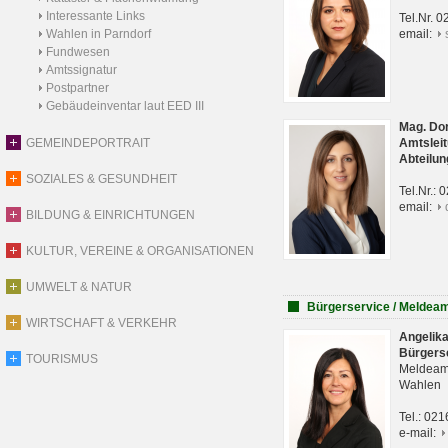
Interessante Links
Tel.Nr. 
Wahlen in Parndorf
email:
Fundwesen
Amtssignatur
Postpartner
Gebäudeinventar laut EED III
Mag. Do
GEMEINDEPORTRAIT
Amtsleit
Abteilun
SOZIALES & GESUNDHEIT
Tel.Nr.:
email:
BILDUNG & EINRICHTUNGEN
KULTUR, VEREINE & ORGANISATIONEN
UMWELT & NATUR
Bürgerservice / Meldea
WIRTSCHAFT & VERKEHR
Angelik
Bürgers
TOURISMUS
Meldeam
Wahlen
Tel.: 02
e-mail: