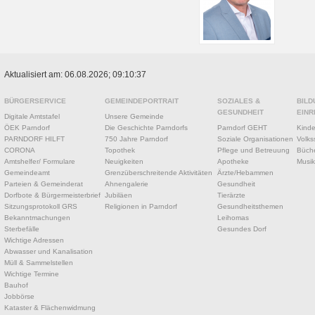
Aktualisiert am: 06.08.2026; 09:10:37
BÜRGERSERVICE
GEMEINDEPORTRAIT
SOZIALES &
BILD
GESUNDHEIT
EINR
Digitale Amtstafel
Unsere Gemeinde
ÖEK Parndorf
Die Geschichte Parndorfs
Parndorf GEHT
Kinde
PARNDORF HILFT
750 Jahre Parndorf
Soziale Organisationen
Volks
CORONA
Topothek
Pflege und Betreuung
Büche
Amtshelfer/ Formulare
Neuigkeiten
Apotheke
Musik
Gemeindeamt
Grenzüberschreitende Aktivitäten
Ärzte/Hebammen
Parteien & Gemeinderat
Ahnengalerie
Gesundheit
Dorfbote & Bürgermeisterbrief
Jubiläen
Tierärzte
Sitzungsprotokoll GRS
Religionen in Parndorf
Gesundheitsthemen
Bekanntmachungen
Leihomas
Sterbefälle
Gesundes Dorf
Wichtige Adressen
Abwasser und Kanalisation
Müll & Sammelstellen
Wichtige Termine
Bauhof
Jobbörse
Kataster & Flächenwidmung