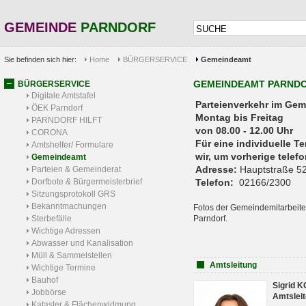
GEMEINDE
PARNDORF
Sie befinden sich hier:
Home
BÜRGERSERVICE
Gemeindeamt
GEMEINDEAMT PARND
BÜRGERSERVICE
Digitale Amtstafel
Parteienverkehr 
ÖEK Parndorf
Montag bis Freitag
PARNDORF HILFT
von 08.00 - 12.00 Uhr
CORONA
Für eine individuelle T
Amtshelfer/ Formulare
wir, um vorherige tele
Gemeindeamt
Adresse:
Hauptstraße 52
Parteien & Gemeinderat
Dorfbote & Bürgermeisterbrief
Telefon:
02166/2300
Sitzungsprotokoll GRS
Bekanntmachungen
Fotos der Gemeindemitarbeite
Sterbefälle
Parndorf.
Wichtige Adressen
Abwasser und Kanalisation
Müll & Sammelstellen
Amtsleitung
Wichtige Termine
Bauhof
Sigrid 
Jobbörse
Amtsleit
Kataster & Flächenwidmung