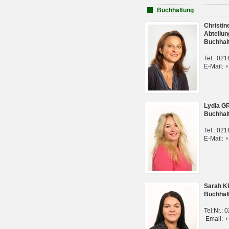
Buchhaltung
Christi
Abteilun
Buchhal
Tel.: 02
E-Mail:
Lydia G
Buchhal
Tel.: 02
E-Mail:
Sarah 
Buchhal
Tel:Nr.:
Email: