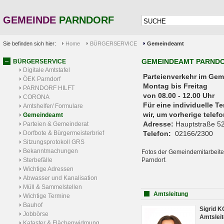
GEMEINDE
PARNDORF
Sie befinden sich hier:
Home
BÜRGERSERVICE
Gemeindeamt
GEMEINDEAMT PARND
BÜRGERSERVICE
Digitale Amtstafel
Parteienverkehr 
ÖEK Parndorf
Montag bis Freitag
PARNDORF HILFT
von 08.00 - 12.00 Uhr
CORONA
Für eine individuelle T
Amtshelfer/ Formulare
wir, um vorherige tele
Gemeindeamt
Adresse:
Hauptstraße 52
Parteien & Gemeinderat
Dorfbote & Bürgermeisterbrief
Telefon:
02166/2300
Sitzungsprotokoll GRS
Bekanntmachungen
Fotos der Gemeindemitarbeite
Sterbefälle
Parndorf.
Wichtige Adressen
Abwasser und Kanalisation
Müll & Sammelstellen
Amtsleitung
Wichtige Termine
Bauhof
Sigrid 
Jobbörse
Amtsleit
Kataster & Flächenwidmung