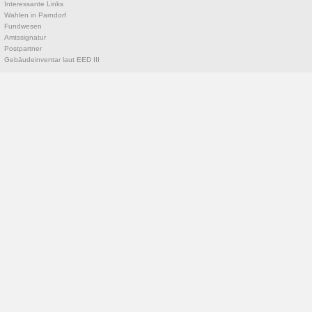
Interessante Links
Wahlen in Parndorf
Fundwesen
Amtssignatur
Postpartner
Gebäudeinventar laut EED III