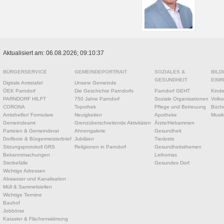
Aktualisiert am: 06.08.2026; 09:10:37
BÜRGERSERVICE
GEMEINDEPORTRAIT
SOZIALES &
BILD
GESUNDHEIT
EINR
Digitale Amtstafel
Unsere Gemeinde
ÖEK Parndorf
Die Geschichte Parndorfs
Parndorf GEHT
Kinde
PARNDORF HILFT
750 Jahre Parndorf
Soziale Organisationen
Volks
CORONA
Topothek
Pflege und Betreuung
Büche
Amtshelfer/ Formulare
Neuigkeiten
Apotheke
Musik
Gemeindeamt
Grenzüberschreitende Aktivitäten
Ärzte/Hebammen
Parteien & Gemeinderat
Ahnengalerie
Gesundheit
Dorfbote & Bürgermeisterbrief
Jubiläen
Tierärzte
Sitzungsprotokoll GRS
Religionen in Parndorf
Gesundheitsthemen
Bekanntmachungen
Leihomas
Sterbefälle
Gesundes Dorf
Wichtige Adressen
Abwasser und Kanalisation
Müll & Sammelstellen
Wichtige Termine
Bauhof
Jobbörse
Kataster & Flächenwidmung