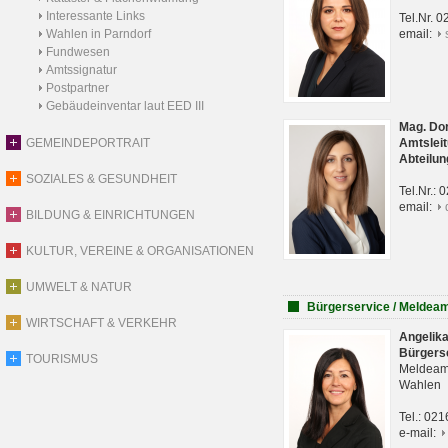
Interessante Links
Tel.Nr. 
Wahlen in Parndorf
email:
Fundwesen
Amtssignatur
Postpartner
Gebäudeinventar laut EED III
Mag. Do
GEMEINDEPORTRAIT
Amtsleit
Abteilun
SOZIALES & GESUNDHEIT
Tel.Nr.:
email:
BILDUNG & EINRICHTUNGEN
KULTUR, VEREINE & ORGANISATIONEN
UMWELT & NATUR
Bürgerservice / Meldea
WIRTSCHAFT & VERKEHR
Angelik
Bürgers
TOURISMUS
Meldeam
Wahlen
Tel.: 02
e-mail: