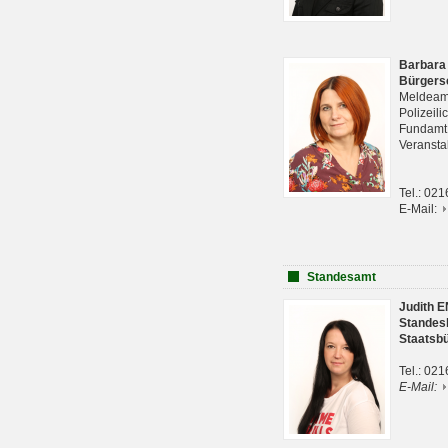
Barbara
Bürgers
Meldeam
Polizeil
Fundam
Veranst
Tel.: 02
E-Mail:
Standesamt
Judith 
Standes
Staatsb
Tel.: 02
E-Mail: