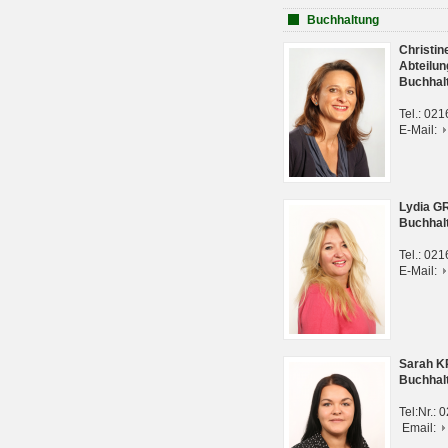
Buchhaltung
Christi
Abteilun
Buchhal
Tel.: 02
E-Mail:
Lydia G
Buchhal
Tel.: 02
E-Mail:
Sarah 
Buchhal
Tel:Nr.:
Email: