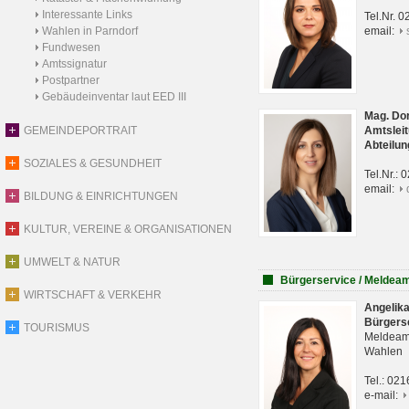
Interessante Links
Tel.Nr. 
Wahlen in Parndorf
email:
Fundwesen
Amtssignatur
Postpartner
Gebäudeinventar laut EED III
Mag. Do
GEMEINDEPORTRAIT
Amtsleit
Abteilun
SOZIALES & GESUNDHEIT
Tel.Nr.:
email:
BILDUNG & EINRICHTUNGEN
KULTUR, VEREINE & ORGANISATIONEN
UMWELT & NATUR
Bürgerservice / Meldea
WIRTSCHAFT & VERKEHR
Angelik
Bürgers
TOURISMUS
Meldeam
Wahlen
Tel.: 02
e-mail: