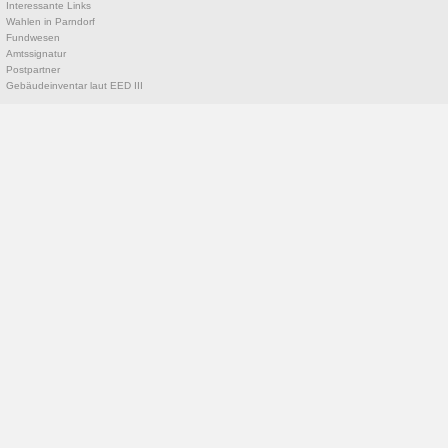
Interessante Links
Wahlen in Parndorf
Fundwesen
Amtssignatur
Postpartner
Gebäudeinventar laut EED III