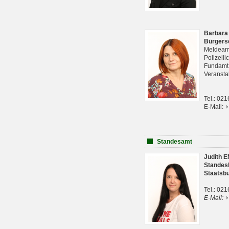
Barbara
Bürgers
Meldeam
Polizeil
Fundam
Veranst
Tel.: 02
E-Mail:
Standesamt
Judith 
Standes
Staatsb
Tel.: 02
E-Mail: