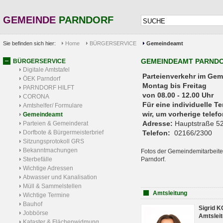
GEMEINDE
PARNDORF
Sie befinden sich hier:
Home
BÜRGERSERVICE
Gemeindeamt
GEMEINDEAMT PARND
BÜRGERSERVICE
Digitale Amtstafel
Parteienverkehr 
ÖEK Parndorf
Montag bis Freitag
PARNDORF HILFT
von 08.00 - 12.00 Uhr
CORONA
Für eine individuelle T
Amtshelfer/ Formulare
wir, um vorherige tele
Gemeindeamt
Adresse:
Hauptstraße 52
Parteien & Gemeinderat
Dorfbote & Bürgermeisterbrief
Telefon:
02166/2300
Sitzungsprotokoll GRS
Bekanntmachungen
Fotos der Gemeindemitarbeite
Sterbefälle
Parndorf.
Wichtige Adressen
Abwasser und Kanalisation
Müll & Sammelstellen
Amtsleitung
Wichtige Termine
Bauhof
Sigrid 
Jobbörse
Amtsleit
Kataster & Flächenwidmung