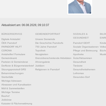
Aktualisiert am: 06.08.2026; 09:10:37
BÜRGERSERVICE
GEMEINDEPORTRAIT
SOZIALES &
BILD
GESUNDHEIT
EINR
Digitale Amtstafel
Unsere Gemeinde
ÖEK Parndorf
Die Geschichte Parndorfs
Parndorf GEHT
Kinde
PARNDORF HILFT
750 Jahre Parndorf
Soziale Organisationen
Volks
CORONA
Topothek
Pflege und Betreuung
Büche
Amtshelfer/ Formulare
Neuigkeiten
Apotheke
Musik
Gemeindeamt
Grenzüberschreitende Aktivitäten
Ärzte/Hebammen
Parteien & Gemeinderat
Ahnengalerie
Gesundheit
Dorfbote & Bürgermeisterbrief
Jubiläen
Tierärzte
Sitzungsprotokoll GRS
Religionen in Parndorf
Gesundheitsthemen
Bekanntmachungen
Leihomas
Sterbefälle
Gesundes Dorf
Wichtige Adressen
Abwasser und Kanalisation
Müll & Sammelstellen
Wichtige Termine
Bauhof
Jobbörse
Kataster & Flächenwidmung