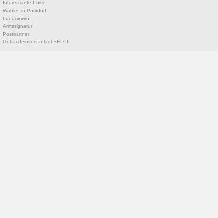
Interessante Links
Wahlen in Parndorf
Fundwesen
Amtssignatur
Postpartner
Gebäudeinventar laut EED III