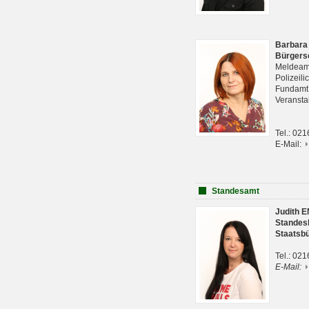
Barbara
Bürgers
Meldeam
Polizeil
Fundam
Veranst
Tel.: 02
E-Mail:
Standesamt
Judith 
Standes
Staatsb
Tel.: 02
E-Mail: