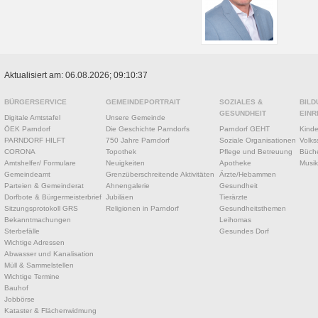
Aktualisiert am: 06.08.2026; 09:10:37
BÜRGERSERVICE
GEMEINDEPORTRAIT
SOZIALES &
BILD
GESUNDHEIT
EINR
Digitale Amtstafel
Unsere Gemeinde
ÖEK Parndorf
Die Geschichte Parndorfs
Parndorf GEHT
Kinde
PARNDORF HILFT
750 Jahre Parndorf
Soziale Organisationen
Volks
CORONA
Topothek
Pflege und Betreuung
Büche
Amtshelfer/ Formulare
Neuigkeiten
Apotheke
Musik
Gemeindeamt
Grenzüberschreitende Aktivitäten
Ärzte/Hebammen
Parteien & Gemeinderat
Ahnengalerie
Gesundheit
Dorfbote & Bürgermeisterbrief
Jubiläen
Tierärzte
Sitzungsprotokoll GRS
Religionen in Parndorf
Gesundheitsthemen
Bekanntmachungen
Leihomas
Sterbefälle
Gesundes Dorf
Wichtige Adressen
Abwasser und Kanalisation
Müll & Sammelstellen
Wichtige Termine
Bauhof
Jobbörse
Kataster & Flächenwidmung