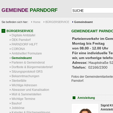
GEMEINDE
PARNDORF
Sie befinden sich hier:
Home
BÜRGERSERVICE
Gemeindeamt
GEMEINDEAMT PARND
BÜRGERSERVICE
Digitale Amtstafel
Parteienverkehr 
ÖEK Parndorf
Montag bis Freitag
PARNDORF HILFT
von 08.00 - 12.00 Uhr
CORONA
Für eine individuelle T
Amtshelfer/ Formulare
wir, um vorherige tele
Gemeindeamt
Adresse:
Hauptstraße 52
Parteien & Gemeinderat
Dorfbote & Bürgermeisterbrief
Telefon:
02166/2300
Sitzungsprotokoll GRS
Bekanntmachungen
Fotos der Gemeindemitarbeite
Sterbefälle
Parndorf.
Wichtige Adressen
Abwasser und Kanalisation
Müll & Sammelstellen
Amtsleitung
Wichtige Termine
Bauhof
Sigrid 
Jobbörse
Amtsleit
Kataster & Flächenwidmung