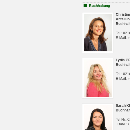
Buchhaltung
Christi
Abteilun
Buchhal
Tel.: 02
E-Mail:
Lydia G
Buchhal
Tel.: 02
E-Mail:
Sarah 
Buchhal
Tel:Nr.:
Email: