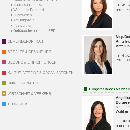
Interessante Links
Tel.Nr. 
Wahlen in Parndorf
email:
Fundwesen
Amtssignatur
Postpartner
Gebäudeinventar laut EED III
Mag. Do
GEMEINDEPORTRAIT
Amtsleit
Abteilun
SOZIALES & GESUNDHEIT
Tel.Nr.:
email:
BILDUNG & EINRICHTUNGEN
KULTUR, VEREINE & ORGANISATIONEN
UMWELT & NATUR
Bürgerservice / Meldea
WIRTSCHAFT & VERKEHR
Angelik
Bürgers
TOURISMUS
Meldeam
Wahlen
Tel.: 02
e-mail: