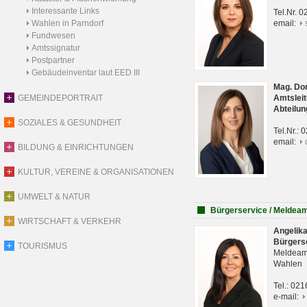
Interessante Links
Tel.Nr. 
Wahlen in Parndorf
email:
Fundwesen
Amtssignatur
Postpartner
Gebäudeinventar laut EED III
Mag. Do
GEMEINDEPORTRAIT
Amtsleit
Abteilun
SOZIALES & GESUNDHEIT
Tel.Nr.:
email:
BILDUNG & EINRICHTUNGEN
KULTUR, VEREINE & ORGANISATIONEN
UMWELT & NATUR
Bürgerservice / Meldea
WIRTSCHAFT & VERKEHR
Angelik
Bürgers
TOURISMUS
Meldeam
Wahlen
Tel.: 02
e-mail: