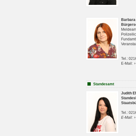
Barbara
Bürgers
Meldeam
Polizeil
Fundam
Veranst
Tel.: 02
E-Mail:
Standesamt
Judith 
Standes
Staatsb
Tel.: 02
E-Mail: