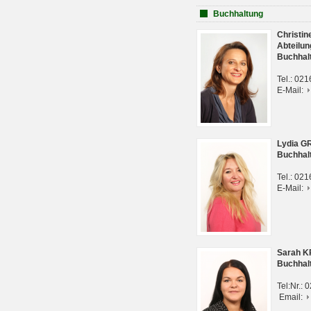
Buchhaltung
Christi
Abteilun
Buchhal
Tel.: 02
E-Mail:
Lydia G
Buchhal
Tel.: 02
E-Mail:
Sarah 
Buchhal
Tel:Nr.:
Email: