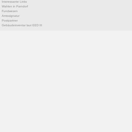
Interessante Links
Wahlen in Parndorf
Fundwesen
Amtssignatur
Postpartner
Gebäudeinventar laut EED III