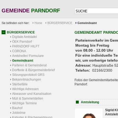
GEMEINDE
PARNDORF
Sie befinden sich hier:
Home
BÜRGERSERVICE
Gemeindeamt
GEMEINDEAMT PARND
BÜRGERSERVICE
Digitale Amtstafel
Parteienverkehr 
ÖEK Parndorf
Montag bis Freitag
PARNDORF HILFT
von 08.00 - 12.00 Uhr
CORONA
Für eine individuelle T
Amtshelfer/ Formulare
wir, um vorherige tele
Gemeindeamt
Adresse:
Hauptstraße 52
Parteien & Gemeinderat
Dorfbote & Bürgermeisterbrief
Telefon:
02166/2300
Sitzungsprotokoll GRS
Bekanntmachungen
Fotos der Gemeindemitarbeite
Sterbefälle
Parndorf.
Wichtige Adressen
Abwasser und Kanalisation
Müll & Sammelstellen
Amtsleitung
Wichtige Termine
Bauhof
Sigrid 
Jobbörse
Amtsleit
Kataster & Flächenwidmung