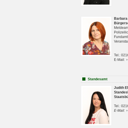
Barbara
Bürgers
Meldeam
Polizeil
Fundam
Veranst
Tel.: 02
E-Mail:
Standesamt
Judith 
Standes
Staatsb
Tel.: 02
E-Mail: