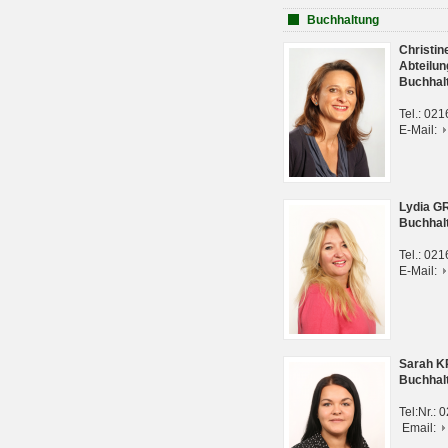
Buchhaltung
Christi
Abteilun
Buchhal
Tel.: 02
E-Mail:
Lydia G
Buchhal
Tel.: 02
E-Mail:
Sarah 
Buchhal
Tel:Nr.:
Email: