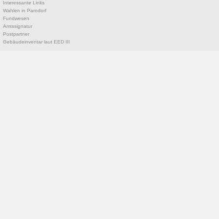
Interessante Links
Wahlen in Parndorf
Fundwesen
Amtssignatur
Postpartner
Gebäudeinventar laut EED III