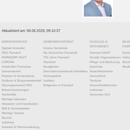
Aktualisiert am: 06.08.2026; 09:10:37
BÜRGERSERVICE
GEMEINDEPORTRAIT
SOZIALES &
BILD
GESUNDHEIT
EINR
Digitale Amtstafel
Unsere Gemeinde
ÖEK Parndorf
Die Geschichte Parndorfs
Parndorf GEHT
Kinde
PARNDORF HILFT
750 Jahre Parndorf
Soziale Organisationen
Volks
CORONA
Topothek
Pflege und Betreuung
Büche
Amtshelfer/ Formulare
Neuigkeiten
Apotheke
Musik
Gemeindeamt
Grenzüberschreitende Aktivitäten
Ärzte/Hebammen
Parteien & Gemeinderat
Ahnengalerie
Gesundheit
Dorfbote & Bürgermeisterbrief
Jubiläen
Tierärzte
Sitzungsprotokoll GRS
Religionen in Parndorf
Gesundheitsthemen
Bekanntmachungen
Leihomas
Sterbefälle
Gesundes Dorf
Wichtige Adressen
Abwasser und Kanalisation
Müll & Sammelstellen
Wichtige Termine
Bauhof
Jobbörse
Kataster & Flächenwidmung