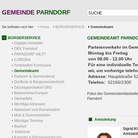
GEMEINDE
PARNDORF
Sie befinden sich hier:
Home
BÜRGERSERVICE
Gemeindeamt
GEMEINDEAMT PARND
BÜRGERSERVICE
Digitale Amtstafel
Parteienverkehr 
ÖEK Parndorf
Montag bis Freitag
PARNDORF HILFT
von 08.00 - 12.00 Uhr
CORONA
Für eine individuelle T
Amtshelfer/ Formulare
wir, um vorherige tele
Gemeindeamt
Adresse:
Hauptstraße 52
Parteien & Gemeinderat
Dorfbote & Bürgermeisterbrief
Telefon:
02166/2300
Sitzungsprotokoll GRS
Bekanntmachungen
Fotos der Gemeindemitarbeite
Sterbefälle
Parndorf.
Wichtige Adressen
Abwasser und Kanalisation
Müll & Sammelstellen
Amtsleitung
Wichtige Termine
Bauhof
Sigrid 
Jobbörse
Amtsleit
Kataster & Flächenwidmung