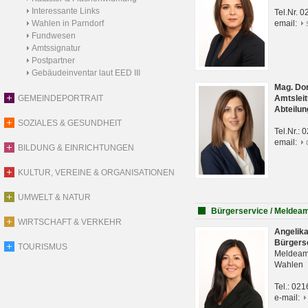
Interessante Links
Tel.Nr. 
Wahlen in Parndorf
email:
Fundwesen
Amtssignatur
Postpartner
Gebäudeinventar laut EED III
Mag. Do
GEMEINDEPORTRAIT
Amtsleit
Abteilun
SOZIALES & GESUNDHEIT
Tel.Nr.:
email:
BILDUNG & EINRICHTUNGEN
KULTUR, VEREINE & ORGANISATIONEN
UMWELT & NATUR
Bürgerservice / Meldea
WIRTSCHAFT & VERKEHR
Angelik
Bürgers
TOURISMUS
Meldeam
Wahlen
Tel.: 02
e-mail: