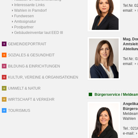
Interessante Links
Tel.Nr. 
Wahlen in Parndorf
email:
Fundwesen
Amtssignatur
Postpartner
Gebäudeinventar laut EED III
Mag. Do
GEMEINDEPORTRAIT
Amtsleit
Abteilun
SOZIALES & GESUNDHEIT
Tel.Nr.:
email:
BILDUNG & EINRICHTUNGEN
KULTUR, VEREINE & ORGANISATIONEN
UMWELT & NATUR
Bürgerservice / Meldea
WIRTSCHAFT & VERKEHR
Angelik
Bürgers
TOURISMUS
Meldeam
Wahlen
Tel.: 02
e-mail: