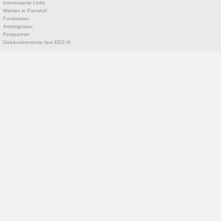
Interessante Links
Wahlen in Parndorf
Fundwesen
Amtssignatur
Postpartner
Gebäudeinventar laut EED III