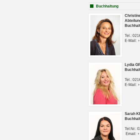
Buchhaltung
Christi
Abteilun
Buchhal
Tel.: 02
E-Mail:
Lydia G
Buchhal
Tel.: 02
E-Mail:
Sarah 
Buchhal
Tel:Nr.:
Email: