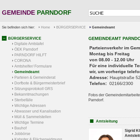
GEMEINDE
PARNDORF
Sie befinden sich hier:
Home
BÜRGERSERVICE
Gemeindeamt
GEMEINDEAMT PARND
BÜRGERSERVICE
Digitale Amtstafel
Parteienverkehr 
ÖEK Parndorf
Montag bis Freitag
PARNDORF HILFT
von 08.00 - 12.00 Uhr
CORONA
Für eine individuelle T
Amtshelfer/ Formulare
wir, um vorherige tele
Gemeindeamt
Adresse:
Hauptstraße 52
Parteien & Gemeinderat
Dorfbote & Bürgermeisterbrief
Telefon:
02166/2300
Sitzungsprotokoll GRS
Bekanntmachungen
Fotos der Gemeindemitarbeite
Sterbefälle
Parndorf.
Wichtige Adressen
Abwasser und Kanalisation
Müll & Sammelstellen
Amtsleitung
Wichtige Termine
Bauhof
Sigrid 
Jobbörse
Amtsleit
Kataster & Flächenwidmung