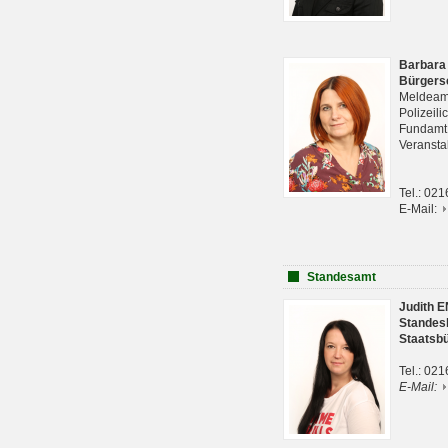
Barbara
Bürgers
Meldeam
Polizeil
Fundam
Veranst
Tel.: 02
E-Mail:
Standesamt
Judith 
Standes
Staatsb
Tel.: 02
E-Mail: