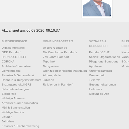
Aktualisiert am: 06.08.2026; 09:10:37
BÜRGERSERVICE
GEMEINDEPORTRAIT
SOZIALES &
BILD
GESUNDHEIT
EINR
Digitale Amtstafel
Unsere Gemeinde
ÖEK Parndorf
Die Geschichte Parndorfs
Parndorf GEHT
Kinde
PARNDORF HILFT
750 Jahre Parndorf
Soziale Organisationen
Volks
CORONA
Topothek
Pflege und Betreuung
Büche
Amtshelfer/ Formulare
Neuigkeiten
Apotheke
Musik
Gemeindeamt
Grenzüberschreitende Aktivitäten
Ärzte/Hebammen
Parteien & Gemeinderat
Ahnengalerie
Gesundheit
Dorfbote & Bürgermeisterbrief
Jubiläen
Tierärzte
Sitzungsprotokoll GRS
Religionen in Parndorf
Gesundheitsthemen
Bekanntmachungen
Leihomas
Sterbefälle
Gesundes Dorf
Wichtige Adressen
Abwasser und Kanalisation
Müll & Sammelstellen
Wichtige Termine
Bauhof
Jobbörse
Kataster & Flächenwidmung