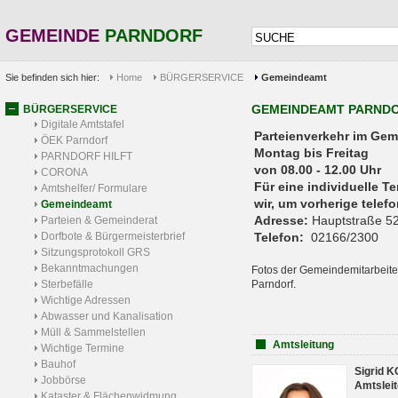
GEMEINDE
PARNDORF
Sie befinden sich hier:
Home
BÜRGERSERVICE
Gemeindeamt
GEMEINDEAMT PARND
BÜRGERSERVICE
Digitale Amtstafel
Parteienverkehr 
ÖEK Parndorf
Montag bis Freitag
PARNDORF HILFT
von 08.00 - 12.00 Uhr
CORONA
Für eine individuelle T
Amtshelfer/ Formulare
wir, um vorherige tele
Gemeindeamt
Adresse:
Hauptstraße 52
Parteien & Gemeinderat
Dorfbote & Bürgermeisterbrief
Telefon:
02166/2300
Sitzungsprotokoll GRS
Bekanntmachungen
Fotos der Gemeindemitarbeite
Sterbefälle
Parndorf.
Wichtige Adressen
Abwasser und Kanalisation
Müll & Sammelstellen
Amtsleitung
Wichtige Termine
Bauhof
Sigrid 
Jobbörse
Amtsleit
Kataster & Flächenwidmung