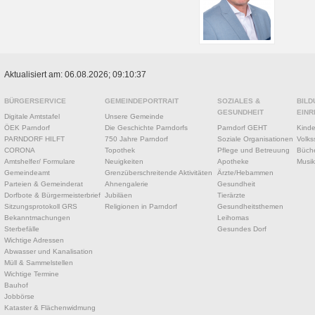
Aktualisiert am: 06.08.2026; 09:10:37
BÜRGERSERVICE
GEMEINDEPORTRAIT
SOZIALES &
BILD
GESUNDHEIT
EINR
Digitale Amtstafel
Unsere Gemeinde
ÖEK Parndorf
Die Geschichte Parndorfs
Parndorf GEHT
Kinde
PARNDORF HILFT
750 Jahre Parndorf
Soziale Organisationen
Volks
CORONA
Topothek
Pflege und Betreuung
Büche
Amtshelfer/ Formulare
Neuigkeiten
Apotheke
Musik
Gemeindeamt
Grenzüberschreitende Aktivitäten
Ärzte/Hebammen
Parteien & Gemeinderat
Ahnengalerie
Gesundheit
Dorfbote & Bürgermeisterbrief
Jubiläen
Tierärzte
Sitzungsprotokoll GRS
Religionen in Parndorf
Gesundheitsthemen
Bekanntmachungen
Leihomas
Sterbefälle
Gesundes Dorf
Wichtige Adressen
Abwasser und Kanalisation
Müll & Sammelstellen
Wichtige Termine
Bauhof
Jobbörse
Kataster & Flächenwidmung