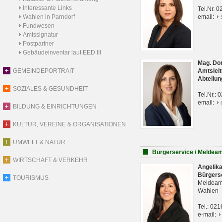
Interessante Links
Tel.Nr. 
Wahlen in Parndorf
email:
Fundwesen
Amtssignatur
Postpartner
Gebäudeinventar laut EED III
Mag. Do
GEMEINDEPORTRAIT
Amtsleit
Abteilun
SOZIALES & GESUNDHEIT
Tel.Nr.:
email:
BILDUNG & EINRICHTUNGEN
KULTUR, VEREINE & ORGANISATIONEN
UMWELT & NATUR
Bürgerservice / Meldea
WIRTSCHAFT & VERKEHR
Angelik
Bürgers
TOURISMUS
Meldeam
Wahlen
Tel.: 02
e-mail: