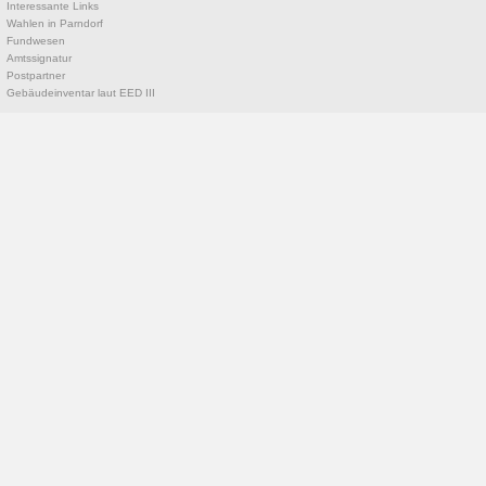
Interessante Links
Wahlen in Parndorf
Fundwesen
Amtssignatur
Postpartner
Gebäudeinventar laut EED III