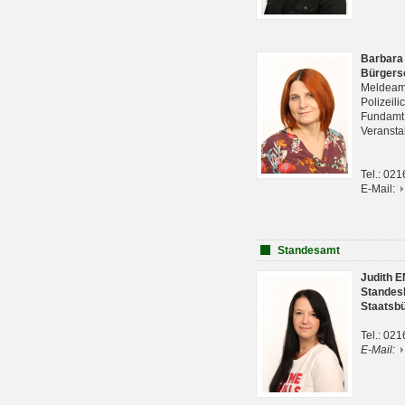
Barbara
Bürgers
Meldeam
Polizeil
Fundam
Veranst
Tel.: 02
E-Mail:
Standesamt
Judith 
Standes
Staatsb
Tel.: 02
E-Mail: