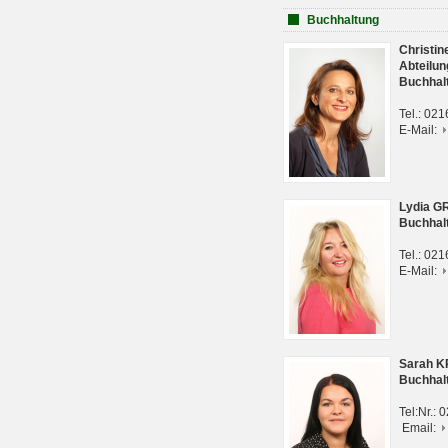
Buchhaltung
Christi
Abteilun
Buchhal
Tel.: 02
E-Mail:
Lydia G
Buchhal
Tel.: 02
E-Mail:
Sarah 
Buchhal
Tel:Nr.:
Email: