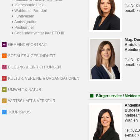
Interessante Links
Tel.Nr. 
Wahlen in Parndorf
email:
Fundwesen
Amtssignatur
Postpartner
Gebäudeinventar laut EED III
Mag. Do
GEMEINDEPORTRAIT
Amtsleit
Abteilun
SOZIALES & GESUNDHEIT
Tel.Nr.:
email:
BILDUNG & EINRICHTUNGEN
KULTUR, VEREINE & ORGANISATIONEN
UMWELT & NATUR
Bürgerservice / Meldea
WIRTSCHAFT & VERKEHR
Angelik
Bürgers
TOURISMUS
Meldeam
Wahlen
Tel.: 02
e-mail: