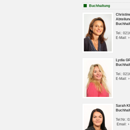
Buchhaltung
Christi
Abteilun
Buchhal
Tel.: 02
E-Mail:
Lydia G
Buchhal
Tel.: 02
E-Mail:
Sarah 
Buchhal
Tel:Nr.:
Email: