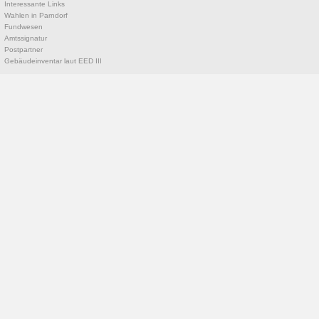
Interessante Links
Wahlen in Parndorf
Fundwesen
Amtssignatur
Postpartner
Gebäudeinventar laut EED III