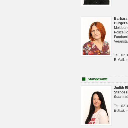
Barbara
Bürgers
Meldeam
Polizeil
Fundam
Veranst
Tel.: 02
E-Mail:
Standesamt
Judith 
Standes
Staatsb
Tel.: 02
E-Mail: