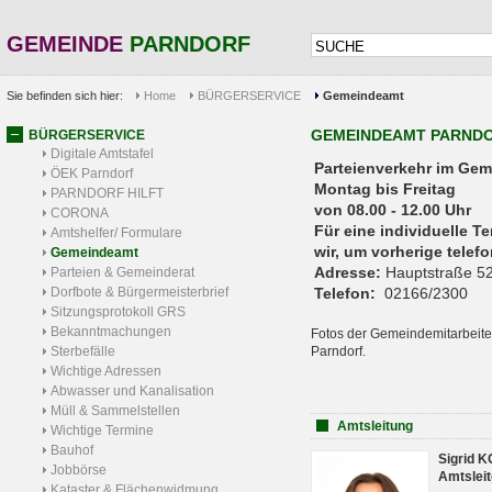
GEMEINDE
PARNDORF
Sie befinden sich hier:
Home
BÜRGERSERVICE
Gemeindeamt
GEMEINDEAMT PARND
BÜRGERSERVICE
Digitale Amtstafel
Parteienverkehr 
ÖEK Parndorf
Montag bis Freitag
PARNDORF HILFT
von 08.00 - 12.00 Uhr
CORONA
Für eine individuelle T
Amtshelfer/ Formulare
wir, um vorherige tele
Gemeindeamt
Adresse:
Hauptstraße 52
Parteien & Gemeinderat
Dorfbote & Bürgermeisterbrief
Telefon:
02166/2300
Sitzungsprotokoll GRS
Bekanntmachungen
Fotos der Gemeindemitarbeite
Sterbefälle
Parndorf.
Wichtige Adressen
Abwasser und Kanalisation
Müll & Sammelstellen
Amtsleitung
Wichtige Termine
Bauhof
Sigrid 
Jobbörse
Amtsleit
Kataster & Flächenwidmung