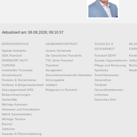
Aktualisiert am: 06.08.2026; 09:10:37
BÜRGERSERVICE
GEMEINDEPORTRAIT
SOZIALES &
BILD
GESUNDHEIT
EINR
Digitale Amtstafel
Unsere Gemeinde
ÖEK Parndorf
Die Geschichte Parndorfs
Parndorf GEHT
Kinde
PARNDORF HILFT
750 Jahre Parndorf
Soziale Organisationen
Volks
CORONA
Topothek
Pflege und Betreuung
Büche
Amtshelfer/ Formulare
Neuigkeiten
Apotheke
Musik
Gemeindeamt
Grenzüberschreitende Aktivitäten
Ärzte/Hebammen
Parteien & Gemeinderat
Ahnengalerie
Gesundheit
Dorfbote & Bürgermeisterbrief
Jubiläen
Tierärzte
Sitzungsprotokoll GRS
Religionen in Parndorf
Gesundheitsthemen
Bekanntmachungen
Leihomas
Sterbefälle
Gesundes Dorf
Wichtige Adressen
Abwasser und Kanalisation
Müll & Sammelstellen
Wichtige Termine
Bauhof
Jobbörse
Kataster & Flächenwidmung