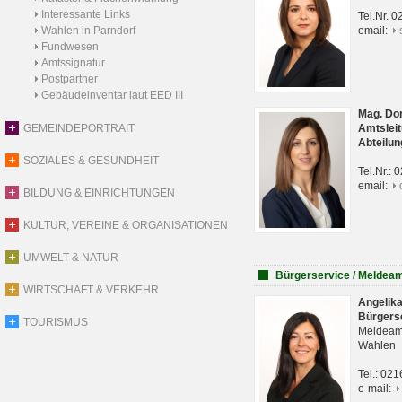
Interessante Links
Tel.Nr. 
Wahlen in Parndorf
email:
Fundwesen
Amtssignatur
Postpartner
Gebäudeinventar laut EED III
Mag. Do
GEMEINDEPORTRAIT
Amtsleit
Abteilun
SOZIALES & GESUNDHEIT
Tel.Nr.:
email:
BILDUNG & EINRICHTUNGEN
KULTUR, VEREINE & ORGANISATIONEN
UMWELT & NATUR
Bürgerservice / Meldea
WIRTSCHAFT & VERKEHR
Angelik
Bürgers
TOURISMUS
Meldeam
Wahlen
Tel.: 02
e-mail: