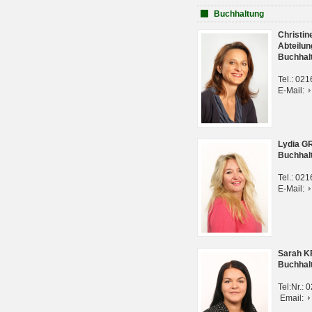
Buchhaltung
Christi
Abteilun
Buchhal
Tel.: 02
E-Mail:
Lydia G
Buchhal
Tel.: 02
E-Mail:
Sarah 
Buchhal
Tel:Nr.:
Email: