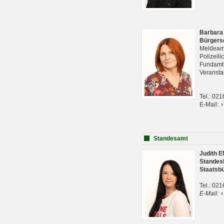
Barbara
Bürgers
Meldeam
Polizeil
Fundam
Veranst
Tel.: 02
E-Mail:
Standesamt
Judith 
Standes
Staatsb
Tel.: 02
E-Mail: