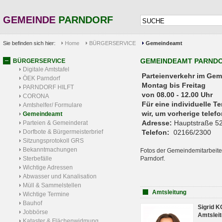
GEMEINDE
PARNDORF
Sie befinden sich hier:
Home
BÜRGERSERVICE
Gemeindeamt
GEMEINDEAMT PARND
BÜRGERSERVICE
Digitale Amtstafel
Parteienverkehr 
ÖEK Parndorf
Montag bis Freitag
PARNDORF HILFT
von 08.00 - 12.00 Uhr
CORONA
Für eine individuelle T
Amtshelfer/ Formulare
wir, um vorherige tele
Gemeindeamt
Adresse:
Hauptstraße 52
Parteien & Gemeinderat
Dorfbote & Bürgermeisterbrief
Telefon:
02166/2300
Sitzungsprotokoll GRS
Bekanntmachungen
Fotos der Gemeindemitarbeite
Sterbefälle
Parndorf.
Wichtige Adressen
Abwasser und Kanalisation
Müll & Sammelstellen
Amtsleitung
Wichtige Termine
Bauhof
Sigrid 
Jobbörse
Amtsleit
Kataster & Flächenwidmung