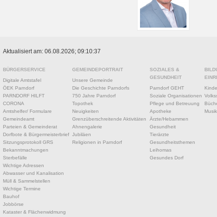
Aktualisiert am: 06.08.2026; 09:10:37
BÜRGERSERVICE
GEMEINDEPORTRAIT
SOZIALES &
BILD
GESUNDHEIT
EINR
Digitale Amtstafel
Unsere Gemeinde
ÖEK Parndorf
Die Geschichte Parndorfs
Parndorf GEHT
Kinde
PARNDORF HILFT
750 Jahre Parndorf
Soziale Organisationen
Volks
CORONA
Topothek
Pflege und Betreuung
Büche
Amtshelfer/ Formulare
Neuigkeiten
Apotheke
Musik
Gemeindeamt
Grenzüberschreitende Aktivitäten
Ärzte/Hebammen
Parteien & Gemeinderat
Ahnengalerie
Gesundheit
Dorfbote & Bürgermeisterbrief
Jubiläen
Tierärzte
Sitzungsprotokoll GRS
Religionen in Parndorf
Gesundheitsthemen
Bekanntmachungen
Leihomas
Sterbefälle
Gesundes Dorf
Wichtige Adressen
Abwasser und Kanalisation
Müll & Sammelstellen
Wichtige Termine
Bauhof
Jobbörse
Kataster & Flächenwidmung