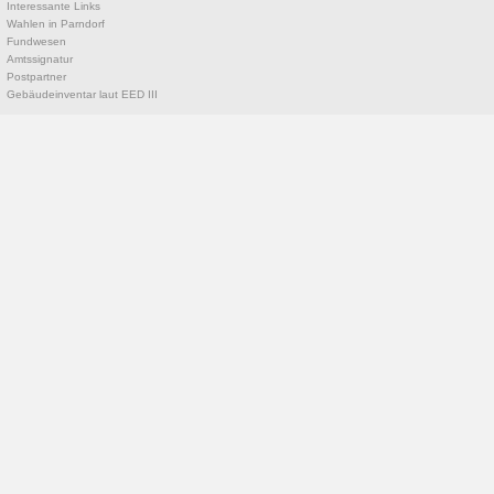
Interessante Links
Wahlen in Parndorf
Fundwesen
Amtssignatur
Postpartner
Gebäudeinventar laut EED III