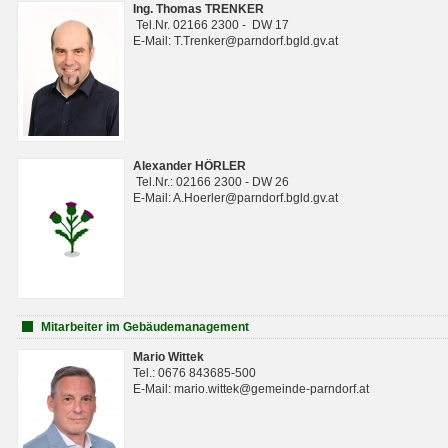
Ing. Thomas TRENKER
Tel.Nr. 02166 2300 - DW 17
E-Mail: T.Trenker@parndorf.bgld.gv.at
Alexander HÖRLER
Tel.Nr.: 02166 2300 - DW 26
E-Mail: A.Hoerler@parndorf.bgld.gv.at
Mitarbeiter im Gebäudemanagement
Mario Wittek
Tel.: 0676 843685-500
E-Mail: mario.wittek@gemeinde-parndorf.at