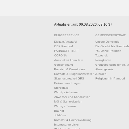
Aktualisiert am: 06.08.2026; 09:10:37
BÜRGERSERVICE
GEMEINDEPORTRAIT
Digitale Amtstafel
Unsere Gemeinde
ÖEK Parndorf
Die Geschichte Parndorf
PARNDORF HILFT
750 Jahre Parndorf
CORONA
Topothek
Amtshelfer/ Formulare
Neuigkeiten
Gemeindeamt
Grenzüberschreitende Akt
Parteien & Gemeinderat
Ahnengalerie
Dorfbote & Bürgermeisterbrief
Jubiläen
Sitzungsprotokoll GRS
Religionen in Parndorf
Bekanntmachungen
Sterbefälle
Wichtige Adressen
Abwasser und Kanalisation
Müll & Sammelstellen
Wichtige Termine
Bauhof
Jobbörse
Kataster & Flächenwidmung
Interessante Links