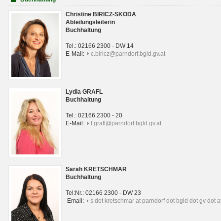
Christine BIRICZ-SKODA
Abteilungsleiterin
Buchhaltung
Tel.: 02166 2300 - DW 14
E-Mail:
c.biricz@parndorf.bgld.gv.at
Lydia GRAFL
Buchhaltung
Tel.: 02166 2300 - 20
E-Mail:
l.grafl@parndorf.bgld.gv.at
Sarah KRETSCHMAR
Buchhaltung
Tel:Nr.: 02166 2300 - DW 23
Email:
s dot kretschmar at parndorf dot bgld dot gv dot a