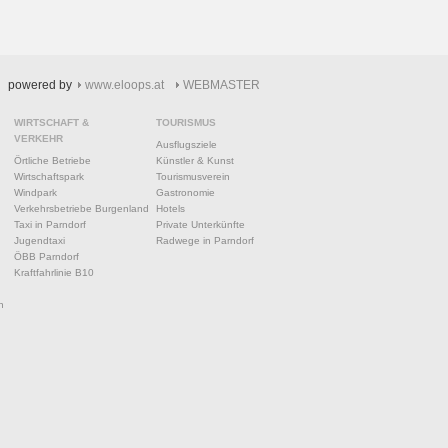
powered by
www.eloops.at
WEBMASTER
WIRTSCHAFT &
TOURISMUS
VERKEHR
Ausflugsziele
Örtliche Betriebe
Künstler & Kunst
Wirtschaftspark
Tourismusverein
Windpark
Gastronomie
Verkehrsbetriebe Burgenland
Hotels
Taxi in Parndorf
Private Unterkünfte
Jugendtaxi
Radwege in Parndorf
ÖBB Parndorf
Kraftfahrlinie B10
n