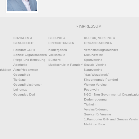
IMPRESSUM
SOZIALES &
BILDUNG &
KULTUR, VEREINE &
GESUNDHEIT
EINRICHTUNGEN
ORGANISATIONEN
s
Parndorf GEHT
Kindergärten
Veranstaltungskalender
Soziale Organisationen
Volksschule
Kulturvereine
Pflege und Betreuung
Bücherei
Sportvereine
Apotheke
Musikschule in Parndorf
Soziale Vereine
ivitäten
Ärzte/Hebammen
Naturvereine
Gesundheit
"das Wurzelwerk"
Tierärzte
Kinderfreunde Parndorf
Gesundheitsthemen
Weitere Vereine
Leihomas
Feuerwehr
Gesundes Dorf
NGO - Non-Governmental Organisatio
Dorferneuerung
Tierheim
Vereinsförderung
Service für Vereine
1.Parndorfer Grill- und Genuss Verein
Markt der Erde