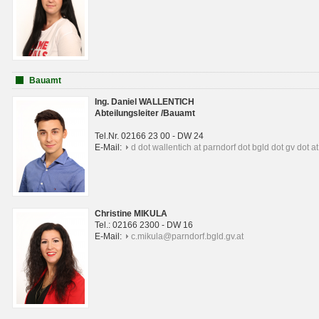
Bauamt
Ing. Daniel WALLENTICH
Abteilungsleiter /Bauamt
Tel.Nr. 02166 23 00 - DW 24
E-Mail:
d dot wallentich at parndorf dot bgld dot gv dot at
Christine MIKULA
Tel.: 02166 2300 - DW 16
E-Mail:
c.mikula@parndorf.bgld.gv.at