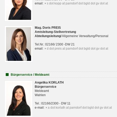
email:
s dot kopp at parndorf dot bgld dot gv dot at
Mag. Doris PREIS
Amtsleitung-Stellvertretung
Abteilungsleitun
g
/
Allgemeine Verwaltung/Personal
Tel.Nr.: 02166/ 2300 -DW 21
email:
d dot preis at parndorf dot bgld dot gv dot at
Bürgerservice / Meldeamt
Angelika KORLATH
Bürgerservice
Meldeamt
Wahlen
Tel.: 02166/2300 - DW 11
e-mail:
a dot korlath at parndorf dot bgld dot gv dot at