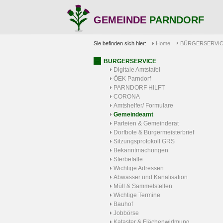
GEMEINDE
PARNDORF
Sie befinden sich hier:
Home
BÜRGERSERVI
BÜRGERSERVICE
Digitale Amtstafel
ÖEK Parndorf
PARNDORF HILFT
CORONA
Amtshelfer/ Formulare
Gemeindeamt
Parteien & Gemeinderat
Dorfbote & Bürgermeisterbrief
Sitzungsprotokoll GRS
Bekanntmachungen
Sterbefälle
Wichtige Adressen
Abwasser und Kanalisation
Müll & Sammelstellen
Wichtige Termine
Bauhof
Jobbörse
Kataster & Flächenwidmung