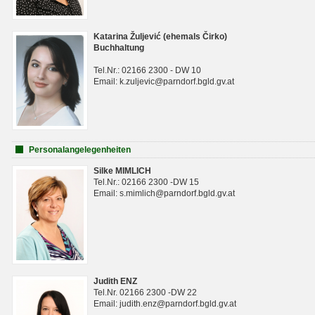
Katarina Žuljević (ehemals Čirko)
Buchhaltung
Tel.Nr.: 02166 2300 - DW 10
Email: k.zuljevic@parndorf.bgld.gv.at
Personalangelegenheiten
Silke MIMLICH
Tel.Nr.: 02166 2300 -DW 15
Email: s.mimlich@parndorf.bgld.gv.at
Judith ENZ
Tel.Nr. 02166 2300 -DW 22
Email: judith.enz@parndorf.bgld.gv.at