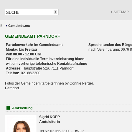
SITEMAP
CE
Gemeindeamt
GEMEINDEAMT PARNDORF
Parteienverkehr im Gemeindeamt
Sprechstunden des Bürge
Montag bis Freitag
nach Vereinbarung: 0676
von 08.00 - 12.00 Uhr
Für eine individuelle Terminvereinbarung bitten
wir, um vorherige telefonische Kontaktaufnahme
Adresse:
Hauptstraße 52a, 7111 Parndorf
Telefon:
02166/2300
Fotos der GemeindemitarbeiterInnen by Connie Perger,
Parndorf.
Amtsleitung
Sigrid KOPP
Amtsleiterin
Tel.Nr. 02166/23 00 - DW 13