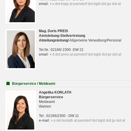
email:
s dot kopp at parndorf dot bgld dot gv dot at
Mag. Doris PREIS
Amtsleitung-Stellvertretung
Abteilungsleitun
g
/
Allgemeine Verwaltung/Personal
Tel.Nr.: 02166/ 2300 -DW 21
email:
d dot preis at parndorf dot bgld dot gv dot at
Bürgerservice / Meldeamt
Angelika KORLATH
Bürgerservice
Meldeamt
Wahlen
Tel.: 02166/2300 - DW 11
e-mail:
a dot korlath at parndorf dot bgld dot gv dot at