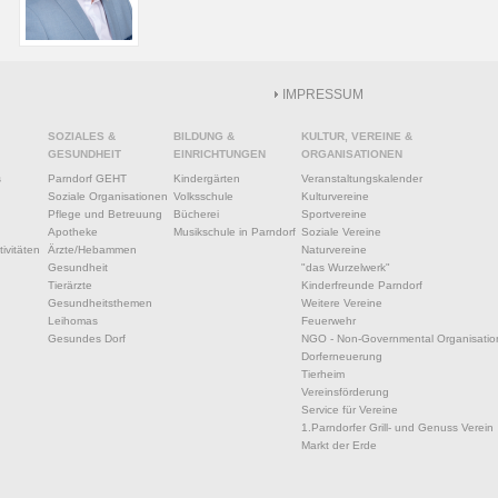
IMPRESSUM
SOZIALES &
BILDUNG &
KULTUR, VEREINE &
GESUNDHEIT
EINRICHTUNGEN
ORGANISATIONEN
s
Parndorf GEHT
Kindergärten
Veranstaltungskalender
Soziale Organisationen
Volksschule
Kulturvereine
Pflege und Betreuung
Bücherei
Sportvereine
Apotheke
Musikschule in Parndorf
Soziale Vereine
ivitäten
Ärzte/Hebammen
Naturvereine
Gesundheit
"das Wurzelwerk"
Tierärzte
Kinderfreunde Parndorf
Gesundheitsthemen
Weitere Vereine
Leihomas
Feuerwehr
Gesundes Dorf
NGO - Non-Governmental Organisatio
Dorferneuerung
Tierheim
Vereinsförderung
Service für Vereine
1.Parndorfer Grill- und Genuss Verein
Markt der Erde