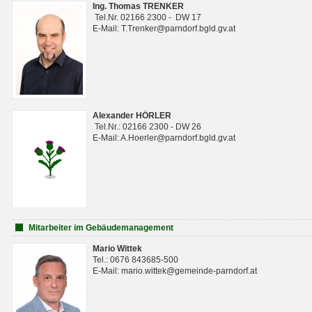
Ing. Thomas TRENKER
Tel.Nr. 02166 2300 - DW 17
E-Mail: T.Trenker@parndorf.bgld.gv.at
Alexander HÖRLER
Tel.Nr.: 02166 2300 - DW 26
E-Mail: A.Hoerler@parndorf.bgld.gv.at
Mitarbeiter im Gebäudemanagement
Mario Wittek
Tel.: 0676 843685-500
E-Mail: mario.wittek@gemeinde-parndorf.at