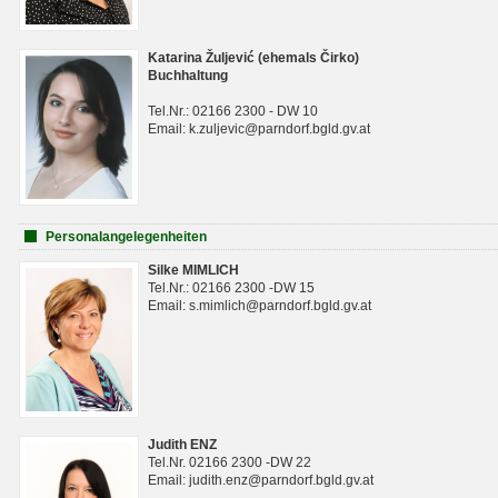
Katarina Žuljević (ehemals Čirko)
Buchhaltung
Tel.Nr.: 02166 2300 - DW 10
Email: k.zuljevic@parndorf.bgld.gv.at
Personalangelegenheiten
Silke MIMLICH
Tel.Nr.: 02166 2300 -DW 15
Email: s.mimlich@parndorf.bgld.gv.at
Judith ENZ
Tel.Nr. 02166 2300 -DW 22
Email: judith.enz@parndorf.bgld.gv.at