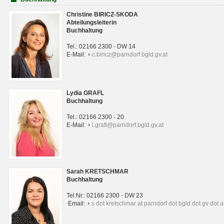
Christine BIRICZ-SKODA
Abteilungsleiterin
Buchhaltung
Tel.: 02166 2300 - DW 14
E-Mail:
c.biricz@parndorf.bgld.gv.at
Lydia GRAFL
Buchhaltung
Tel.: 02166 2300 - 20
E-Mail:
l.grafl@parndorf.bgld.gv.at
Sarah KRETSCHMAR
Buchhaltung
Tel:Nr.: 02166 2300 - DW 23
Email:
s dot kretschmar at parndorf dot bgld dot gv dot a