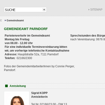
SITEMAP
CE
Gemeindeamt
GEMEINDEAMT PARNDORF
Parteienverkehr im Gemeindeamt
Sprechstunden des Bürge
Montag bis Freitag
nach Vereinbarung: 0676
von 08.00 - 12.00 Uhr
Für eine individuelle Terminvereinbarung bitten
wir, um vorherige telefonische Kontaktaufnahme
Adresse:
Hauptstraße 52a, 7111 Parndorf
Telefon:
02166/2300
Fotos der GemeindemitarbeiterInnen by Connie Perger,
Parndorf.
Amtsleitung
Sigrid KOPP
Amtsleiterin
Tel.Nr. 02166/23 00 - DW 13