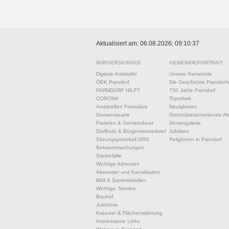
Aktualisiert am: 06.08.2026; 09:10:37
BÜRGERSERVICE
GEMEINDEPORTRAIT
Digitale Amtstafel
Unsere Gemeinde
ÖEK Parndorf
Die Geschichte Parndorf
PARNDORF HILFT
750 Jahre Parndorf
CORONA
Topothek
Amtshelfer/ Formulare
Neuigkeiten
Gemeindeamt
Grenzüberschreitende Akt
Parteien & Gemeinderat
Ahnengalerie
Dorfbote & Bürgermeisterbrief
Jubiläen
Sitzungsprotokoll GRS
Religionen in Parndorf
Bekanntmachungen
Sterbefälle
Wichtige Adressen
Abwasser und Kanalisation
Müll & Sammelstellen
Wichtige Termine
Bauhof
Jobbörse
Kataster & Flächenwidmung
Interessante Links