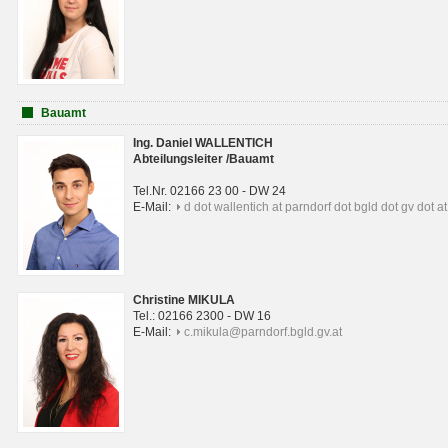
Bauamt
Ing. Daniel WALLENTICH
Abteilungsleiter /Bauamt
Tel.Nr. 02166 23 00 - DW 24
E-Mail:
d dot wallentich at parndorf dot bgld dot gv dot at
Christine MIKULA
Tel.: 02166 2300 - DW 16
E-Mail:
c.mikula@parndorf.bgld.gv.at