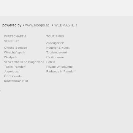
powered by
www.eloops.at
WEBMASTER
WIRTSCHAFT &
TOURISMUS
VERKEHR
Ausflugsziele
Örtliche Betriebe
Künstler & Kunst
Wirtschaftspark
Tourismusverein
Windpark
Gastronomie
Verkehrsbetriebe Burgenland
Hotels
Taxi in Parndorf
Private Unterkünfte
Jugendtaxi
Radwege in Parndorf
ÖBB Parndorf
Kraftfahrlinie B10
n