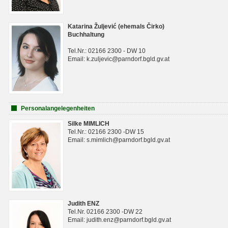
Katarina Žuljević (ehemals Čirko)
Buchhaltung
Tel.Nr.: 02166 2300 - DW 10
Email: k.zuljevic@parndorf.bgld.gv.at
Personalangelegenheiten
Silke MIMLICH
Tel.Nr.: 02166 2300 -DW 15
Email: s.mimlich@parndorf.bgld.gv.at
Judith ENZ
Tel.Nr. 02166 2300 -DW 22
Email: judith.enz@parndorf.bgld.gv.at