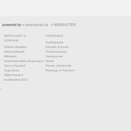
powered by
www.eloops.at
WEBMASTER
WIRTSCHAFT &
TOURISMUS
VERKEHR
Ausflugsziele
Örtliche Betriebe
Künstler & Kunst
Wirtschaftspark
Tourismusverein
Windpark
Gastronomie
Verkehrsbetriebe Burgenland
Hotels
Taxi in Parndorf
Private Unterkünfte
Jugendtaxi
Radwege in Parndorf
ÖBB Parndorf
Kraftfahrlinie B10
n