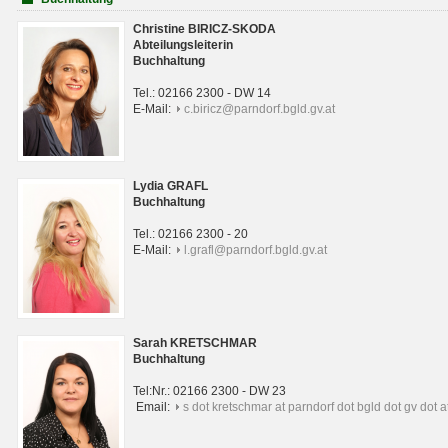
Christine BIRICZ-SKODA
Abteilungsleiterin
Buchhaltung
Tel.: 02166 2300 - DW 14
E-Mail:
c.biricz@parndorf.bgld.gv.at
Lydia GRAFL
Buchhaltung
Tel.: 02166 2300 - 20
E-Mail:
l.grafl@parndorf.bgld.gv.at
Sarah KRETSCHMAR
Buchhaltung
Tel:Nr.: 02166 2300 - DW 23
Email:
s dot kretschmar at parndorf dot bgld dot gv dot a