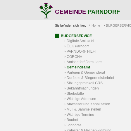
GEMEINDE
PARNDORF
Sie befinden sich hier:
Home
BÜRGERSERVI
BÜRGERSERVICE
Digitale Amtstafel
ÖEK Parndorf
PARNDORF HILFT
CORONA
Amtshelfer/ Formulare
Gemeindeamt
Parteien & Gemeinderat
Dorfbote & Bürgermeisterbrief
Sitzungsprotokoll GRS
Bekanntmachungen
Sterbefälle
Wichtige Adressen
Abwasser und Kanalisation
Müll & Sammelstellen
Wichtige Termine
Bauhof
Jobbörse
Kataster & Flächenwidmung