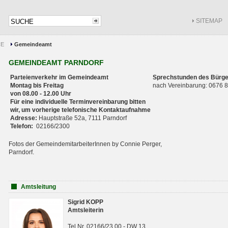
SITEMAP
CE
Gemeindeamt
GEMEINDEAMT PARNDORF
Parteienverkehr im Gemeindeamt
Sprechstunden des Bürge
Montag bis Freitag
nach Vereinbarung: 0676
von 08.00 - 12.00 Uhr
Für eine individuelle Terminvereinbarung bitten
wir, um vorherige telefonische Kontaktaufnahme
Adresse:
Hauptstraße 52a, 7111 Parndorf
Telefon:
02166/2300
Fotos der GemeindemitarbeiterInnen by Connie Perger,
Parndorf.
Amtsleitung
Sigrid KOPP
Amtsleiterin
Tel.Nr. 02166/23 00 - DW 13