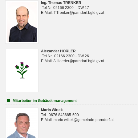
Ing. Thomas TRENKER
Tel.Nr. 02166 2300 - DW 17
E-Mail: T.Trenker@parndorf.bgld.gv.at
Alexander HÖRLER
Tel.Nr.: 02166 2300 - DW 26
E-Mail: A.Hoerler@parndorf.bgld.gv.at
Mitarbeiter im Gebäudemanagement
Mario Wittek
Tel.: 0676 843685-500
E-Mail: mario.wittek@gemeinde-parndorf.at