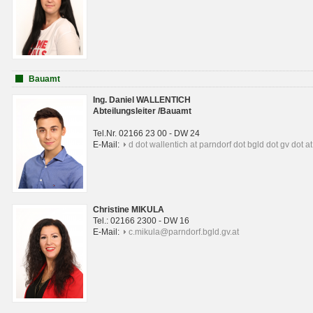
Bauamt
Ing. Daniel WALLENTICH
Abteilungsleiter /Bauamt
Tel.Nr. 02166 23 00 - DW 24
E-Mail:
d dot wallentich at parndorf dot bgld dot gv dot at
Christine MIKULA
Tel.: 02166 2300 - DW 16
E-Mail:
c.mikula@parndorf.bgld.gv.at