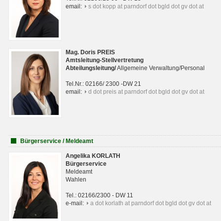
email:
s dot kopp at parndorf dot bgld dot gv dot at
Mag. Doris PREIS
Amtsleitung-Stellvertretung
Abteilungsleitun
g
/
Allgemeine Verwaltung/Personal
Tel.Nr.: 02166/ 2300 -DW 21
email:
d dot preis at parndorf dot bgld dot gv dot at
Bürgerservice / Meldeamt
Angelika KORLATH
Bürgerservice
Meldeamt
Wahlen
Tel.: 02166/2300 - DW 11
e-mail:
a dot korlath at parndorf dot bgld dot gv dot at