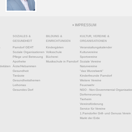
IMPRESSUM
SOZIALES &
BILDUNG &
KULTUR, VEREINE &
GESUNDHEIT
EINRICHTUNGEN
ORGANISATIONEN
s
Parndorf GEHT
Kindergärten
Veranstaltungskalender
Soziale Organisationen
Volksschule
Kulturvereine
Pflege und Betreuung
Bücherei
Sportvereine
Apotheke
Musikschule in Parndorf
Soziale Vereine
ivitäten
Ärzte/Hebammen
Naturvereine
Gesundheit
"das Wurzelwerk"
Tierärzte
Kinderfreunde Parndorf
Gesundheitsthemen
Weitere Vereine
Leihomas
Feuerwehr
Gesundes Dorf
NGO - Non-Governmental Organisatio
Dorferneuerung
Tierheim
Vereinsförderung
Service für Vereine
1.Parndorfer Grill- und Genuss Verein
Markt der Erde