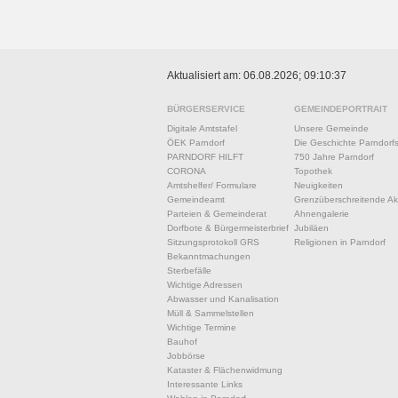
Aktualisiert am: 06.08.2026; 09:10:37
BÜRGERSERVICE
GEMEINDEPORTRAIT
Digitale Amtstafel
Unsere Gemeinde
ÖEK Parndorf
Die Geschichte Parndorf
PARNDORF HILFT
750 Jahre Parndorf
CORONA
Topothek
Amtshelfer/ Formulare
Neuigkeiten
Gemeindeamt
Grenzüberschreitende Akt
Parteien & Gemeinderat
Ahnengalerie
Dorfbote & Bürgermeisterbrief
Jubiläen
Sitzungsprotokoll GRS
Religionen in Parndorf
Bekanntmachungen
Sterbefälle
Wichtige Adressen
Abwasser und Kanalisation
Müll & Sammelstellen
Wichtige Termine
Bauhof
Jobbörse
Kataster & Flächenwidmung
Interessante Links