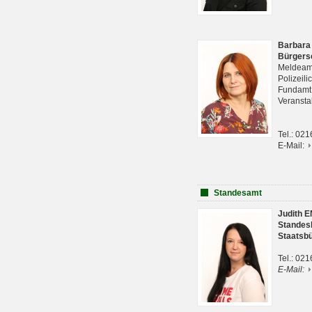
Barbara
Bürgers
Meldeam
Polizeil
Fundam
Veranst
Tel.: 02
E-Mail:
Standesamt
Judith 
Standes
Staatsb
Tel.: 02
E-Mail: