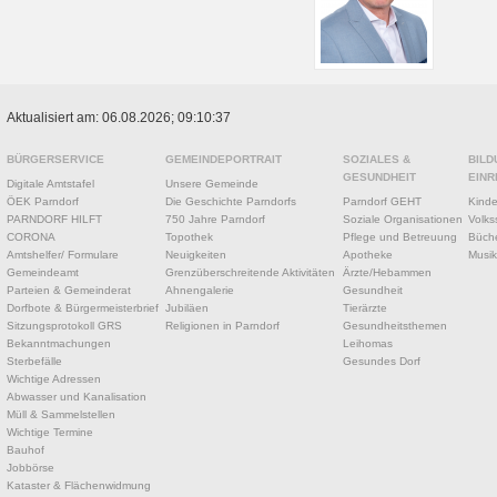
Aktualisiert am: 06.08.2026; 09:10:37
BÜRGERSERVICE
GEMEINDEPORTRAIT
SOZIALES &
BILD
GESUNDHEIT
EINR
Digitale Amtstafel
Unsere Gemeinde
ÖEK Parndorf
Die Geschichte Parndorfs
Parndorf GEHT
Kinde
PARNDORF HILFT
750 Jahre Parndorf
Soziale Organisationen
Volks
CORONA
Topothek
Pflege und Betreuung
Büche
Amtshelfer/ Formulare
Neuigkeiten
Apotheke
Musik
Gemeindeamt
Grenzüberschreitende Aktivitäten
Ärzte/Hebammen
Parteien & Gemeinderat
Ahnengalerie
Gesundheit
Dorfbote & Bürgermeisterbrief
Jubiläen
Tierärzte
Sitzungsprotokoll GRS
Religionen in Parndorf
Gesundheitsthemen
Bekanntmachungen
Leihomas
Sterbefälle
Gesundes Dorf
Wichtige Adressen
Abwasser und Kanalisation
Müll & Sammelstellen
Wichtige Termine
Bauhof
Jobbörse
Kataster & Flächenwidmung