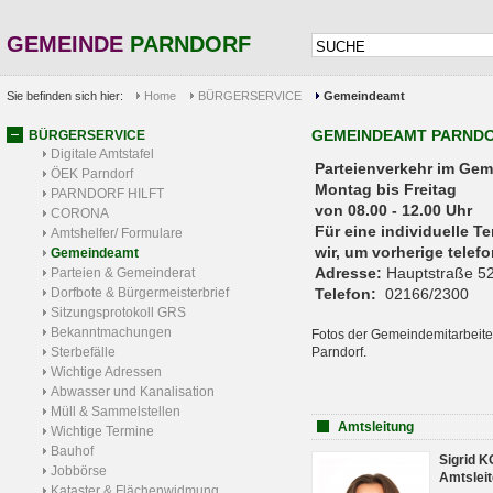
GEMEINDE
PARNDORF
Sie befinden sich hier:
Home
BÜRGERSERVICE
Gemeindeamt
GEMEINDEAMT PARND
BÜRGERSERVICE
Digitale Amtstafel
Parteienverkehr 
ÖEK Parndorf
Montag bis Freitag
PARNDORF HILFT
von 08.00 - 12.00 Uhr
CORONA
Für eine individuelle T
Amtshelfer/ Formulare
wir, um vorherige tele
Gemeindeamt
Adresse:
Hauptstraße 52
Parteien & Gemeinderat
Dorfbote & Bürgermeisterbrief
Telefon:
02166/2300
Sitzungsprotokoll GRS
Bekanntmachungen
Fotos der Gemeindemitarbeite
Sterbefälle
Parndorf.
Wichtige Adressen
Abwasser und Kanalisation
Müll & Sammelstellen
Amtsleitung
Wichtige Termine
Bauhof
Sigrid 
Jobbörse
Amtsleit
Kataster & Flächenwidmung