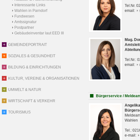
Interessante Links
Tel.Nr. 
Wahlen in Parndorf
email:
Fundwesen
Amtssignatur
Postpartner
Gebäudeinventar laut EED III
Mag. Do
GEMEINDEPORTRAIT
Amtsleit
Abteilun
SOZIALES & GESUNDHEIT
Tel.Nr.:
email:
BILDUNG & EINRICHTUNGEN
KULTUR, VEREINE & ORGANISATIONEN
UMWELT & NATUR
Bürgerservice / Meldea
WIRTSCHAFT & VERKEHR
Angelik
Bürgers
TOURISMUS
Meldeam
Wahlen
Tel.: 02
e-mail: