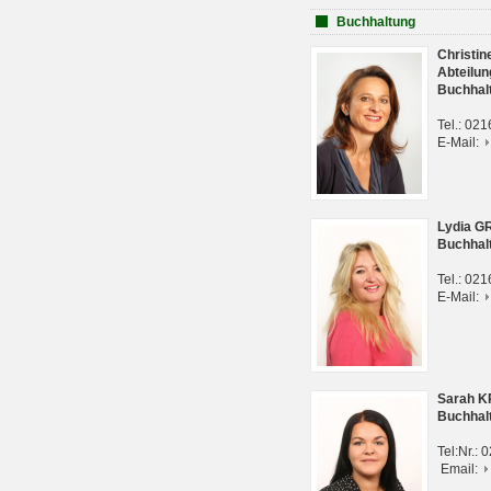
Buchhaltung
Christi
Abteilun
Buchhal
Tel.: 02
E-Mail:
Lydia G
Buchhal
Tel.: 02
E-Mail:
Sarah 
Buchhal
Tel:Nr.:
Email: