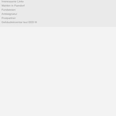
Interessante Links
Wahlen in Parndorf
Fundwesen
Amtssignatur
Postpartner
Gebäudeinventar laut EED III