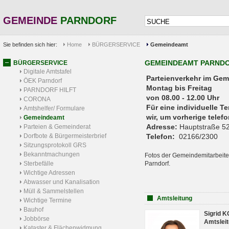
GEMEINDE
PARNDORF
Sie befinden sich hier:
Home
BÜRGERSERVICE
Gemeindeamt
GEMEINDEAMT PARND
BÜRGERSERVICE
Digitale Amtstafel
Parteienverkehr 
ÖEK Parndorf
Montag bis Freitag
PARNDORF HILFT
von 08.00 - 12.00 Uhr
CORONA
Für eine individuelle T
Amtshelfer/ Formulare
wir, um vorherige tele
Gemeindeamt
Adresse:
Hauptstraße 52
Parteien & Gemeinderat
Dorfbote & Bürgermeisterbrief
Telefon:
02166/2300
Sitzungsprotokoll GRS
Bekanntmachungen
Fotos der Gemeindemitarbeite
Sterbefälle
Parndorf.
Wichtige Adressen
Abwasser und Kanalisation
Müll & Sammelstellen
Amtsleitung
Wichtige Termine
Bauhof
Sigrid 
Jobbörse
Amtsleit
Kataster & Flächenwidmung