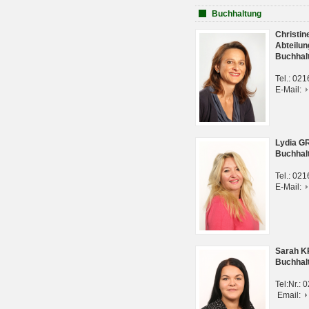
Buchhaltung
Christi
Abteilun
Buchhal
Tel.: 02
E-Mail:
Lydia G
Buchhal
Tel.: 02
E-Mail:
Sarah 
Buchhal
Tel:Nr.:
Email: