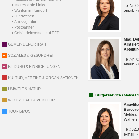
Interessante Links
Tel.Nr. 
Wahlen in Parndorf
email:
Fundwesen
Amtssignatur
Postpartner
Gebäudeinventar laut EED III
Mag. Do
GEMEINDEPORTRAIT
Amtsleit
Abteilun
SOZIALES & GESUNDHEIT
Tel.Nr.:
email:
BILDUNG & EINRICHTUNGEN
KULTUR, VEREINE & ORGANISATIONEN
UMWELT & NATUR
Bürgerservice / Meldea
WIRTSCHAFT & VERKEHR
Angelik
Bürgers
TOURISMUS
Meldeam
Wahlen
Tel.: 02
e-mail: