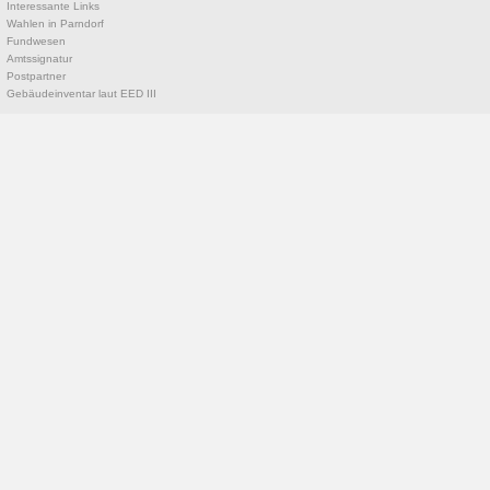
Interessante Links
Wahlen in Parndorf
Fundwesen
Amtssignatur
Postpartner
Gebäudeinventar laut EED III