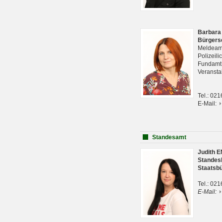
Barbara
Bürgers
Meldeam
Polizeil
Fundam
Veranst
Tel.: 02
E-Mail:
Standesamt
Judith 
Standes
Staatsb
Tel.: 02
E-Mail: