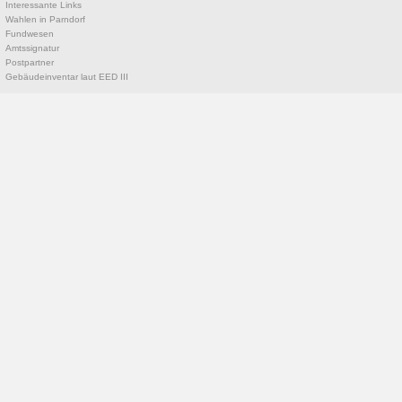
Interessante Links
Wahlen in Parndorf
Fundwesen
Amtssignatur
Postpartner
Gebäudeinventar laut EED III