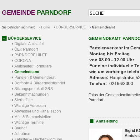
GEMEINDE
PARNDORF
Sie befinden sich hier:
Home
BÜRGERSERVICE
Gemeindeamt
GEMEINDEAMT PARND
BÜRGERSERVICE
Digitale Amtstafel
Parteienverkehr 
ÖEK Parndorf
Montag bis Freitag
PARNDORF HILFT
von 08.00 - 12.00 Uhr
CORONA
Für eine individuelle T
Amtshelfer/ Formulare
wir, um vorherige tele
Gemeindeamt
Adresse:
Hauptstraße 52
Parteien & Gemeinderat
Dorfbote & Bürgermeisterbrief
Telefon:
02166/2300
Sitzungsprotokoll GRS
Bekanntmachungen
Fotos der Gemeindemitarbeite
Sterbefälle
Parndorf.
Wichtige Adressen
Abwasser und Kanalisation
Müll & Sammelstellen
Amtsleitung
Wichtige Termine
Bauhof
Sigrid 
Jobbörse
Amtsleit
Kataster & Flächenwidmung