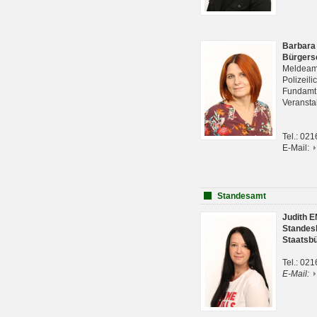
Barbara
Bürgers
Meldeam
Polizeil
Fundam
Veranst
Tel.: 02
E-Mail:
Standesamt
Judith 
Standes
Staatsb
Tel.: 02
E-Mail: