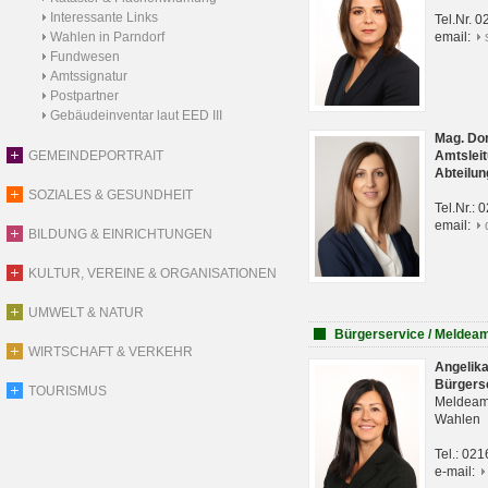
Interessante Links
Tel.Nr. 
Wahlen in Parndorf
email:
Fundwesen
Amtssignatur
Postpartner
Gebäudeinventar laut EED III
Mag. Do
GEMEINDEPORTRAIT
Amtsleit
Abteilun
SOZIALES & GESUNDHEIT
Tel.Nr.:
email:
BILDUNG & EINRICHTUNGEN
KULTUR, VEREINE & ORGANISATIONEN
UMWELT & NATUR
Bürgerservice / Meldea
WIRTSCHAFT & VERKEHR
Angelik
Bürgers
TOURISMUS
Meldeam
Wahlen
Tel.: 02
e-mail: