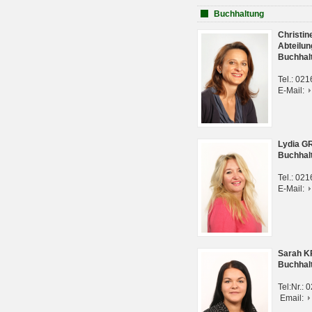
Buchhaltung
Christi
Abteilun
Buchhal
Tel.: 02
E-Mail:
Lydia G
Buchhal
Tel.: 02
E-Mail:
Sarah 
Buchhal
Tel:Nr.:
Email: