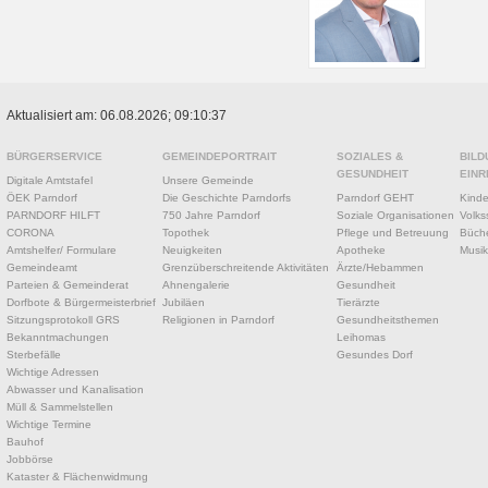
Aktualisiert am: 06.08.2026; 09:10:37
BÜRGERSERVICE
GEMEINDEPORTRAIT
SOZIALES &
BILD
GESUNDHEIT
EINR
Digitale Amtstafel
Unsere Gemeinde
ÖEK Parndorf
Die Geschichte Parndorfs
Parndorf GEHT
Kinde
PARNDORF HILFT
750 Jahre Parndorf
Soziale Organisationen
Volks
CORONA
Topothek
Pflege und Betreuung
Büche
Amtshelfer/ Formulare
Neuigkeiten
Apotheke
Musik
Gemeindeamt
Grenzüberschreitende Aktivitäten
Ärzte/Hebammen
Parteien & Gemeinderat
Ahnengalerie
Gesundheit
Dorfbote & Bürgermeisterbrief
Jubiläen
Tierärzte
Sitzungsprotokoll GRS
Religionen in Parndorf
Gesundheitsthemen
Bekanntmachungen
Leihomas
Sterbefälle
Gesundes Dorf
Wichtige Adressen
Abwasser und Kanalisation
Müll & Sammelstellen
Wichtige Termine
Bauhof
Jobbörse
Kataster & Flächenwidmung