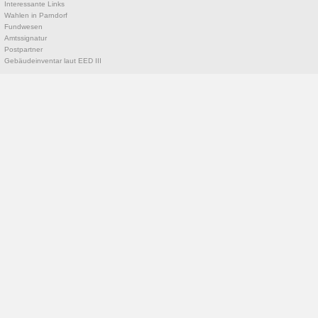
Interessante Links
Wahlen in Parndorf
Fundwesen
Amtssignatur
Postpartner
Gebäudeinventar laut EED III