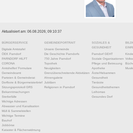
Aktualisiert am: 06.08.2026; 09:10:37
BÜRGERSERVICE
GEMEINDEPORTRAIT
SOZIALES &
BILD
GESUNDHEIT
EINR
Digitale Amtstafel
Unsere Gemeinde
ÖEK Parndorf
Die Geschichte Parndorfs
Parndorf GEHT
Kinde
PARNDORF HILFT
750 Jahre Parndorf
Soziale Organisationen
Volks
CORONA
Topothek
Pflege und Betreuung
Büche
Amtshelfer/ Formulare
Neuigkeiten
Apotheke
Musik
Gemeindeamt
Grenzüberschreitende Aktivitäten
Ärzte/Hebammen
Parteien & Gemeinderat
Ahnengalerie
Gesundheit
Dorfbote & Bürgermeisterbrief
Jubiläen
Tierärzte
Sitzungsprotokoll GRS
Religionen in Parndorf
Gesundheitsthemen
Bekanntmachungen
Leihomas
Sterbefälle
Gesundes Dorf
Wichtige Adressen
Abwasser und Kanalisation
Müll & Sammelstellen
Wichtige Termine
Bauhof
Jobbörse
Kataster & Flächenwidmung