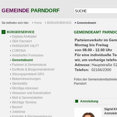
GEMEINDE
PARNDORF
Sie befinden sich hier:
Home
BÜRGERSERVICE
Gemeindeamt
GEMEINDEAMT PARND
BÜRGERSERVICE
Digitale Amtstafel
Parteienverkehr 
ÖEK Parndorf
Montag bis Freitag
PARNDORF HILFT
von 08.00 - 12.00 Uhr
CORONA
Für eine individuelle T
Amtshelfer/ Formulare
wir, um vorherige tele
Gemeindeamt
Adresse:
Hauptstraße 52
Parteien & Gemeinderat
Dorfbote & Bürgermeisterbrief
Telefon:
02166/2300
Sitzungsprotokoll GRS
Bekanntmachungen
Fotos der Gemeindemitarbeite
Sterbefälle
Parndorf.
Wichtige Adressen
Abwasser und Kanalisation
Müll & Sammelstellen
Amtsleitung
Wichtige Termine
Bauhof
Sigrid 
Jobbörse
Amtsleit
Kataster & Flächenwidmung