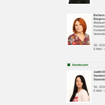
Barbara
Bürgers
Meldeam
Polizeil
Fundam
Veranst
Tel.: 02
E-Mail:
Standesamt
Judith 
Standes
Staatsb
Tel.: 02
E-Mail: