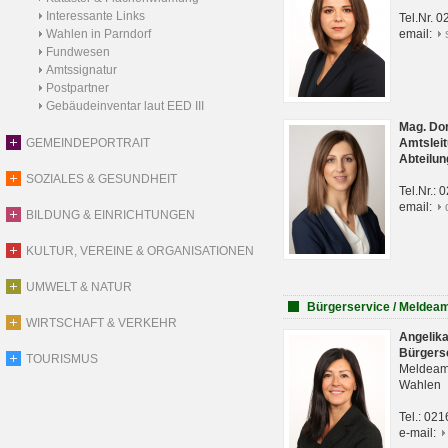
Interessante Links
Tel.Nr. 
Wahlen in Parndorf
email:
Fundwesen
Amtssignatur
Postpartner
Gebäudeinventar laut EED III
Mag. Do
GEMEINDEPORTRAIT
Amtsleit
Abteilun
SOZIALES & GESUNDHEIT
Tel.Nr.:
email:
BILDUNG & EINRICHTUNGEN
KULTUR, VEREINE & ORGANISATIONEN
UMWELT & NATUR
Bürgerservice / Meldea
WIRTSCHAFT & VERKEHR
Angelik
Bürgers
TOURISMUS
Meldeam
Wahlen
Tel.: 02
e-mail: