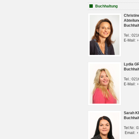
Buchhaltung
Christi
Abteilun
Buchhal
Tel.: 02
E-Mail:
Lydia G
Buchhal
Tel.: 02
E-Mail:
Sarah 
Buchhal
Tel:Nr.:
Email: