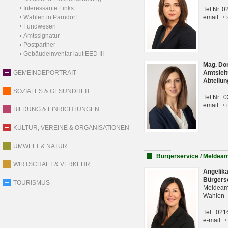
Interessante Links
Tel.Nr. 
Wahlen in Parndorf
email:
Fundwesen
Amtssignatur
Postpartner
Gebäudeinventar laut EED III
Mag. Do
GEMEINDEPORTRAIT
Amtsleit
Abteilun
SOZIALES & GESUNDHEIT
Tel.Nr.:
email:
BILDUNG & EINRICHTUNGEN
KULTUR, VEREINE & ORGANISATIONEN
UMWELT & NATUR
Bürgerservice / Meldea
WIRTSCHAFT & VERKEHR
Angelik
Bürgers
TOURISMUS
Meldeam
Wahlen
Tel.: 02
e-mail: