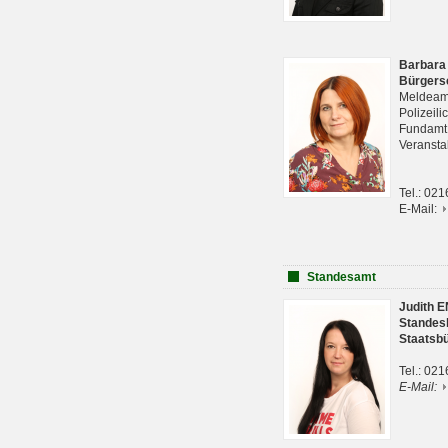
Barbara
Bürgers
Meldeam
Polizeil
Fundam
Veranst
Tel.: 02
E-Mail:
Standesamt
Judith 
Standes
Staatsb
Tel.: 02
E-Mail: