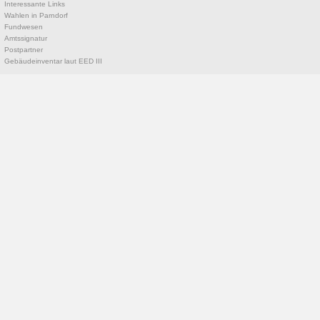
Interessante Links
Wahlen in Parndorf
Fundwesen
Amtssignatur
Postpartner
Gebäudeinventar laut EED III