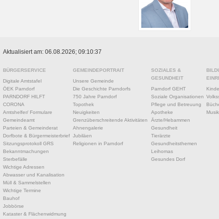
Aktualisiert am: 06.08.2026; 09:10:37
BÜRGERSERVICE
GEMEINDEPORTRAIT
SOZIALES &
BILD
GESUNDHEIT
EINR
Digitale Amtstafel
Unsere Gemeinde
ÖEK Parndorf
Die Geschichte Parndorfs
Parndorf GEHT
Kinde
PARNDORF HILFT
750 Jahre Parndorf
Soziale Organisationen
Volks
CORONA
Topothek
Pflege und Betreuung
Büche
Amtshelfer/ Formulare
Neuigkeiten
Apotheke
Musik
Gemeindeamt
Grenzüberschreitende Aktivitäten
Ärzte/Hebammen
Parteien & Gemeinderat
Ahnengalerie
Gesundheit
Dorfbote & Bürgermeisterbrief
Jubiläen
Tierärzte
Sitzungsprotokoll GRS
Religionen in Parndorf
Gesundheitsthemen
Bekanntmachungen
Leihomas
Sterbefälle
Gesundes Dorf
Wichtige Adressen
Abwasser und Kanalisation
Müll & Sammelstellen
Wichtige Termine
Bauhof
Jobbörse
Kataster & Flächenwidmung