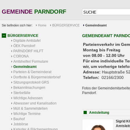
GEMEINDE
PARNDORF
Sie befinden sich hier:
Home
BÜRGERSERVICE
Gemeindeamt
GEMEINDEAMT PARND
BÜRGERSERVICE
Digitale Amtstafel
Parteienverkehr 
ÖEK Parndorf
Montag bis Freitag
PARNDORF HILFT
von 08.00 - 12.00 Uhr
CORONA
Für eine individuelle T
Amtshelfer/ Formulare
wir, um vorherige tele
Gemeindeamt
Adresse:
Hauptstraße 52
Parteien & Gemeinderat
Dorfbote & Bürgermeisterbrief
Telefon:
02166/2300
Sitzungsprotokoll GRS
Bekanntmachungen
Fotos der Gemeindemitarbeite
Sterbefälle
Parndorf.
Wichtige Adressen
Abwasser und Kanalisation
Müll & Sammelstellen
Amtsleitung
Wichtige Termine
Bauhof
Sigrid 
Jobbörse
Amtsleit
Kataster & Flächenwidmung