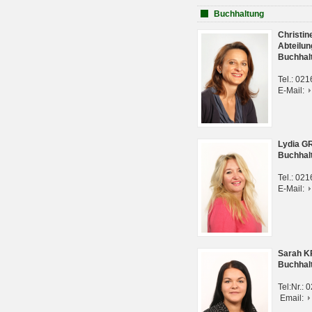
Buchhaltung
Christi
Abteilun
Buchhal
Tel.: 02
E-Mail:
Lydia G
Buchhal
Tel.: 02
E-Mail:
Sarah 
Buchhal
Tel:Nr.:
Email: