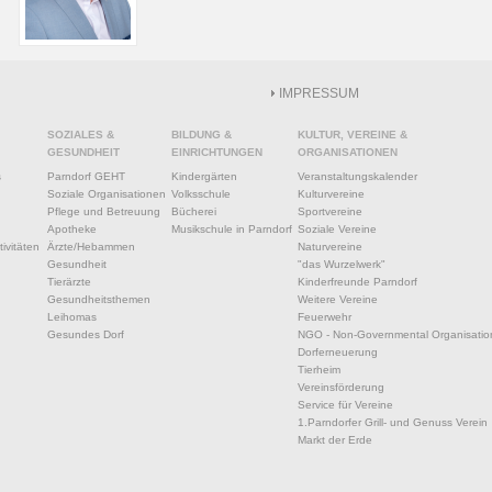
IMPRESSUM
SOZIALES &
BILDUNG &
KULTUR, VEREINE &
GESUNDHEIT
EINRICHTUNGEN
ORGANISATIONEN
s
Parndorf GEHT
Kindergärten
Veranstaltungskalender
Soziale Organisationen
Volksschule
Kulturvereine
Pflege und Betreuung
Bücherei
Sportvereine
Apotheke
Musikschule in Parndorf
Soziale Vereine
ivitäten
Ärzte/Hebammen
Naturvereine
Gesundheit
"das Wurzelwerk"
Tierärzte
Kinderfreunde Parndorf
Gesundheitsthemen
Weitere Vereine
Leihomas
Feuerwehr
Gesundes Dorf
NGO - Non-Governmental Organisatio
Dorferneuerung
Tierheim
Vereinsförderung
Service für Vereine
1.Parndorfer Grill- und Genuss Verein
Markt der Erde