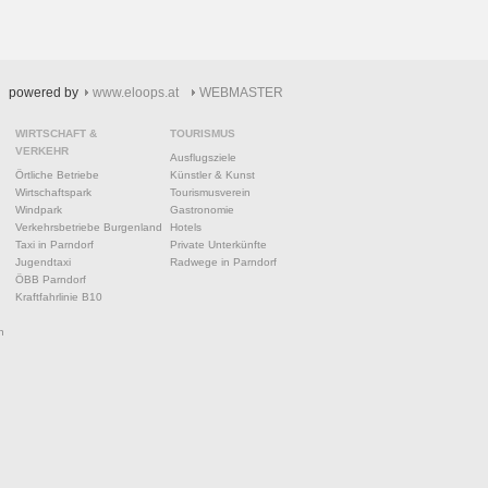
powered by
www.eloops.at
WEBMASTER
WIRTSCHAFT &
TOURISMUS
VERKEHR
Ausflugsziele
Örtliche Betriebe
Künstler & Kunst
Wirtschaftspark
Tourismusverein
Windpark
Gastronomie
Verkehrsbetriebe Burgenland
Hotels
Taxi in Parndorf
Private Unterkünfte
Jugendtaxi
Radwege in Parndorf
ÖBB Parndorf
Kraftfahrlinie B10
n