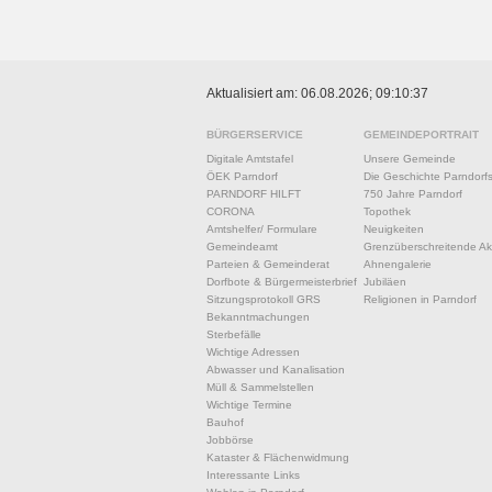
Aktualisiert am: 06.08.2026; 09:10:37
BÜRGERSERVICE
GEMEINDEPORTRAIT
Digitale Amtstafel
Unsere Gemeinde
ÖEK Parndorf
Die Geschichte Parndorf
PARNDORF HILFT
750 Jahre Parndorf
CORONA
Topothek
Amtshelfer/ Formulare
Neuigkeiten
Gemeindeamt
Grenzüberschreitende Akt
Parteien & Gemeinderat
Ahnengalerie
Dorfbote & Bürgermeisterbrief
Jubiläen
Sitzungsprotokoll GRS
Religionen in Parndorf
Bekanntmachungen
Sterbefälle
Wichtige Adressen
Abwasser und Kanalisation
Müll & Sammelstellen
Wichtige Termine
Bauhof
Jobbörse
Kataster & Flächenwidmung
Interessante Links