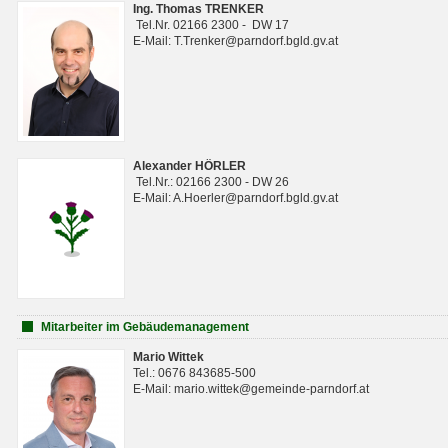
Ing. Thomas TRENKER
Tel.Nr. 02166 2300 - DW 17
E-Mail: T.Trenker@parndorf.bgld.gv.at
Alexander HÖRLER
Tel.Nr.: 02166 2300 - DW 26
E-Mail: A.Hoerler@parndorf.bgld.gv.at
Mitarbeiter im Gebäudemanagement
Mario Wittek
Tel.: 0676 843685-500
E-Mail: mario.wittek@gemeinde-parndorf.at