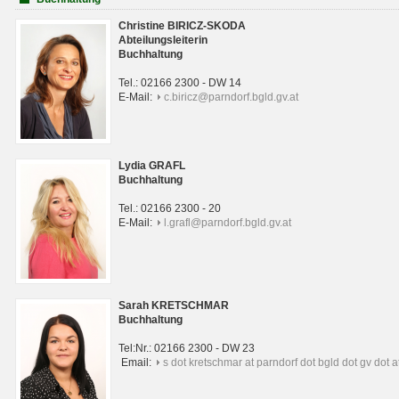
Christine BIRICZ-SKODA
Abteilungsleiterin
Buchhaltung
Tel.: 02166 2300 - DW 14
E-Mail:
c.biricz@parndorf.bgld.gv.at
Lydia GRAFL
Buchhaltung
Tel.: 02166 2300 - 20
E-Mail:
l.grafl@parndorf.bgld.gv.at
Sarah KRETSCHMAR
Buchhaltung
Tel:Nr.: 02166 2300 - DW 23
Email:
s dot kretschmar at parndorf dot bgld dot gv dot a