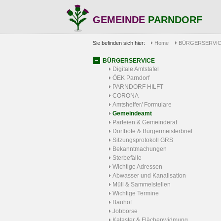
GEMEINDE
PARNDORF
Sie befinden sich hier:
Home
BÜRGERSERVI
BÜRGERSERVICE
Digitale Amtstafel
ÖEK Parndorf
PARNDORF HILFT
CORONA
Amtshelfer/ Formulare
Gemeindeamt
Parteien & Gemeinderat
Dorfbote & Bürgermeisterbrief
Sitzungsprotokoll GRS
Bekanntmachungen
Sterbefälle
Wichtige Adressen
Abwasser und Kanalisation
Müll & Sammelstellen
Wichtige Termine
Bauhof
Jobbörse
Kataster & Flächenwidmung