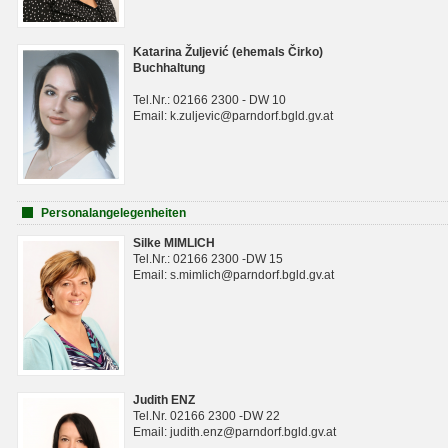
Katarina Žuljević (ehemals Čirko)
Buchhaltung
Tel.Nr.: 02166 2300 - DW 10
Email: k.zuljevic@parndorf.bgld.gv.at
Personalangelegenheiten
Silke MIMLICH
Tel.Nr.: 02166 2300 -DW 15
Email: s.mimlich@parndorf.bgld.gv.at
Judith ENZ
Tel.Nr. 02166 2300 -DW 22
Email: judith.enz@parndorf.bgld.gv.at