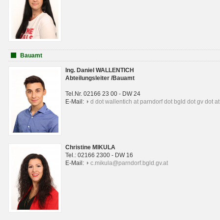
Bauamt
Ing. Daniel WALLENTICH
Abteilungsleiter /Bauamt
Tel.Nr. 02166 23 00 - DW 24
E-Mail:
d dot wallentich at parndorf dot bgld dot gv dot at
Christine MIKULA
Tel.: 02166 2300 - DW 16
E-Mail:
c.mikula@parndorf.bgld.gv.at