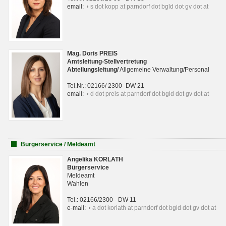
email:
s dot kopp at parndorf dot bgld dot gv dot at
Mag. Doris PREIS
Amtsleitung-Stellvertretung
Abteilungsleitun
g
/
Allgemeine Verwaltung/Personal
Tel.Nr.: 02166/ 2300 -DW 21
email:
d dot preis at parndorf dot bgld dot gv dot at
Bürgerservice / Meldeamt
Angelika KORLATH
Bürgerservice
Meldeamt
Wahlen
Tel.: 02166/2300 - DW 11
e-mail:
a dot korlath at parndorf dot bgld dot gv dot at