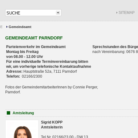
SITEMAP
CE
Gemeindeamt
GEMEINDEAMT PARNDORF
Parteienverkehr im Gemeindeamt
Sprechstunden des Bürge
Montag bis Freitag
nach Vereinbarung: 0676
von 08.00 - 12.00 Uhr
Für eine individuelle Terminvereinbarung bitten
wir, um vorherige telefonische Kontaktaufnahme
Adresse:
Hauptstraße 52a, 7111 Parndorf
Telefon:
02166/2300
Fotos der GemeindemitarbeiterInnen by Connie Perger,
Parndorf.
Amtsleitung
Sigrid KOPP
Amtsleiterin
Tel.Nr. 02166/23 00 - DW 13