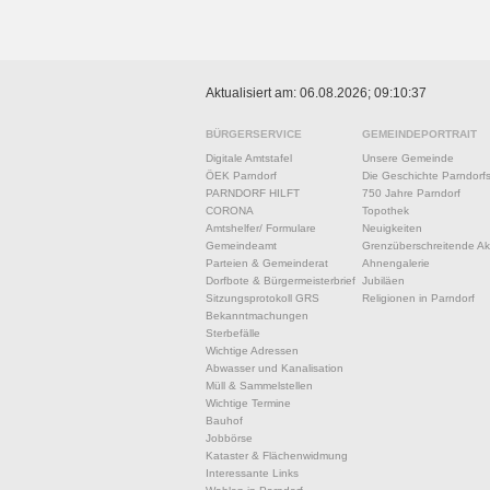
Aktualisiert am: 06.08.2026; 09:10:37
BÜRGERSERVICE
GEMEINDEPORTRAIT
Digitale Amtstafel
Unsere Gemeinde
ÖEK Parndorf
Die Geschichte Parndorf
PARNDORF HILFT
750 Jahre Parndorf
CORONA
Topothek
Amtshelfer/ Formulare
Neuigkeiten
Gemeindeamt
Grenzüberschreitende Akt
Parteien & Gemeinderat
Ahnengalerie
Dorfbote & Bürgermeisterbrief
Jubiläen
Sitzungsprotokoll GRS
Religionen in Parndorf
Bekanntmachungen
Sterbefälle
Wichtige Adressen
Abwasser und Kanalisation
Müll & Sammelstellen
Wichtige Termine
Bauhof
Jobbörse
Kataster & Flächenwidmung
Interessante Links