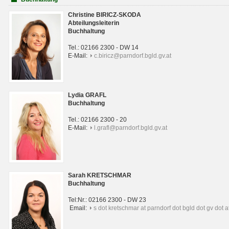
Christine BIRICZ-SKODA
Abteilungsleiterin
Buchhaltung
Tel.: 02166 2300 - DW 14
E-Mail:
c.biricz@parndorf.bgld.gv.at
Lydia GRAFL
Buchhaltung
Tel.: 02166 2300 - 20
E-Mail:
l.grafl@parndorf.bgld.gv.at
Sarah KRETSCHMAR
Buchhaltung
Tel:Nr.: 02166 2300 - DW 23
Email:
s dot kretschmar at parndorf dot bgld dot gv dot a