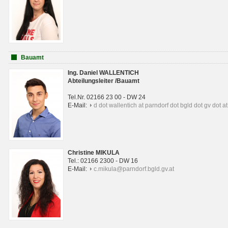
Bauamt
Ing. Daniel WALLENTICH
Abteilungsleiter /Bauamt
Tel.Nr. 02166 23 00 - DW 24
E-Mail:
d dot wallentich at parndorf dot bgld dot gv dot at
Christine MIKULA
Tel.: 02166 2300 - DW 16
E-Mail:
c.mikula@parndorf.bgld.gv.at