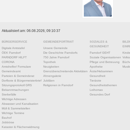
Aktualisiert am: 06.08.2026; 09:10:37
BÜRGERSERVICE
GEMEINDEPORTRAIT
SOZIALES &
BILD
GESUNDHEIT
EINR
Digitale Amtstafel
Unsere Gemeinde
ÖEK Parndorf
Die Geschichte Parndorfs
Parndorf GEHT
Kinde
PARNDORF HILFT
750 Jahre Parndorf
Soziale Organisationen
Volks
CORONA
Topothek
Pflege und Betreuung
Büche
Amtshelfer/ Formulare
Neuigkeiten
Apotheke
Musik
Gemeindeamt
Grenzüberschreitende Aktivitäten
Ärzte/Hebammen
Parteien & Gemeinderat
Ahnengalerie
Gesundheit
Dorfbote & Bürgermeisterbrief
Jubiläen
Tierärzte
Sitzungsprotokoll GRS
Religionen in Parndorf
Gesundheitsthemen
Bekanntmachungen
Leihomas
Sterbefälle
Gesundes Dorf
Wichtige Adressen
Abwasser und Kanalisation
Müll & Sammelstellen
Wichtige Termine
Bauhof
Jobbörse
Kataster & Flächenwidmung