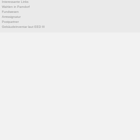
Interessante Links
Wahlen in Parndorf
Fundwesen
Amtssignatur
Postpartner
Gebäudeinventar laut EED III