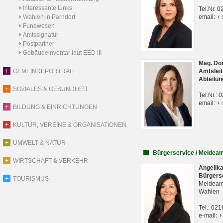
Interessante Links
Tel.Nr. 
Wahlen in Parndorf
email:
Fundwesen
Amtssignatur
Postpartner
Gebäudeinventar laut EED III
Mag. Do
GEMEINDEPORTRAIT
Amtsleit
Abteilun
SOZIALES & GESUNDHEIT
Tel.Nr.:
email:
BILDUNG & EINRICHTUNGEN
KULTUR, VEREINE & ORGANISATIONEN
UMWELT & NATUR
Bürgerservice / Meldea
WIRTSCHAFT & VERKEHR
Angelik
Bürgers
TOURISMUS
Meldeam
Wahlen
Tel.: 02
e-mail: