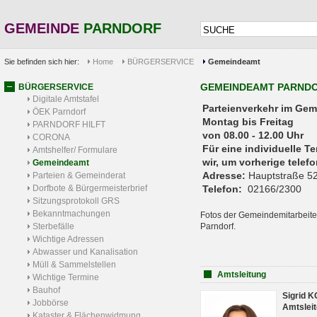
GEMEINDE
PARNDORF
Sie befinden sich hier:
Home
BÜRGERSERVICE
Gemeindeamt
GEMEINDEAMT PARND
BÜRGERSERVICE
Digitale Amtstafel
Parteienverkehr 
ÖEK Parndorf
Montag bis Freitag
PARNDORF HILFT
von 08.00 - 12.00 Uhr
CORONA
Für eine individuelle T
Amtshelfer/ Formulare
wir, um vorherige tele
Gemeindeamt
Adresse:
Hauptstraße 52
Parteien & Gemeinderat
Dorfbote & Bürgermeisterbrief
Telefon:
02166/2300
Sitzungsprotokoll GRS
Bekanntmachungen
Fotos der Gemeindemitarbeite
Sterbefälle
Parndorf.
Wichtige Adressen
Abwasser und Kanalisation
Müll & Sammelstellen
Amtsleitung
Wichtige Termine
Bauhof
Sigrid 
Jobbörse
Amtsleit
Kataster & Flächenwidmung