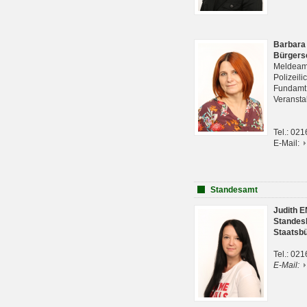
Barbara
Bürgers
Meldeam
Polizeil
Fundam
Veranst
Tel.: 02
E-Mail:
Standesamt
Judith 
Standes
Staatsb
Tel.: 02
E-Mail: