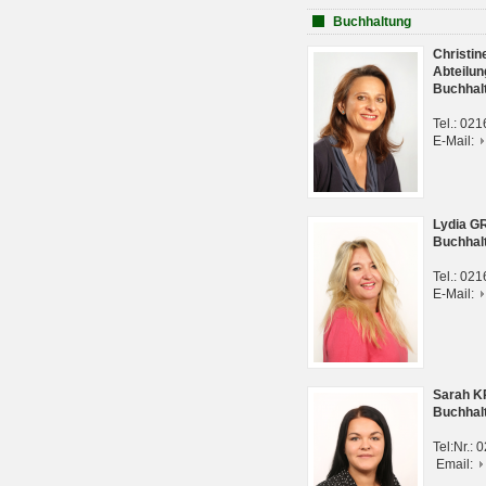
Buchhaltung
Christi
Abteilun
Buchhal
Tel.: 02
E-Mail:
Lydia G
Buchhal
Tel.: 02
E-Mail:
Sarah 
Buchhal
Tel:Nr.:
Email: