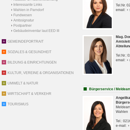
Interessante Links
Tel.Nr. 
Wahlen in Parndorf
email:
Fundwesen
Amtssignatur
Postpartner
Gebäudeinventar laut EED III
Mag. Do
GEMEINDEPORTRAIT
Amtsleit
Abteilun
SOZIALES & GESUNDHEIT
Tel.Nr.:
email:
BILDUNG & EINRICHTUNGEN
KULTUR, VEREINE & ORGANISATIONEN
UMWELT & NATUR
Bürgerservice / Meldea
WIRTSCHAFT & VERKEHR
Angelik
Bürgers
TOURISMUS
Meldeam
Wahlen
Tel.: 02
e-mail: