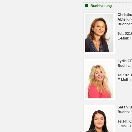
Buchhaltung
Christi
Abteilun
Buchhal
Tel.: 02
E-Mail:
Lydia G
Buchhal
Tel.: 02
E-Mail:
Sarah 
Buchhal
Tel:Nr.:
Email: