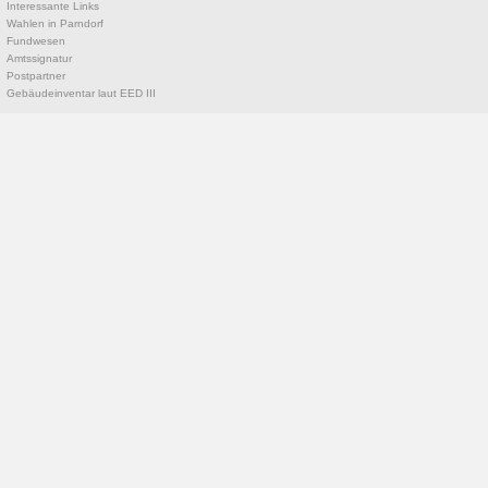
Interessante Links
Wahlen in Parndorf
Fundwesen
Amtssignatur
Postpartner
Gebäudeinventar laut EED III