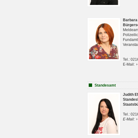
Barbara
Bürgers
Meldeam
Polizeil
Fundam
Veranst
Tel.: 02
E-Mail:
Standesamt
Judith 
Standes
Staatsb
Tel.: 02
E-Mail: