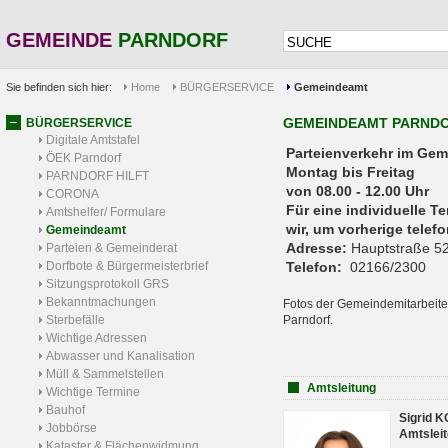
GEMEINDE
PARNDORF
Sie befinden sich hier:
Home
BÜRGERSERVICE
Gemeindeamt
GEMEINDEAMT PARND
BÜRGERSERVICE
Digitale Amtstafel
Parteienverkehr 
ÖEK Parndorf
Montag bis Freitag
PARNDORF HILFT
von 08.00 - 12.00 Uhr
CORONA
Für eine individuelle T
Amtshelfer/ Formulare
wir, um vorherige tele
Gemeindeamt
Adresse:
Hauptstraße 52
Parteien & Gemeinderat
Dorfbote & Bürgermeisterbrief
Telefon:
02166/2300
Sitzungsprotokoll GRS
Bekanntmachungen
Fotos der Gemeindemitarbeite
Sterbefälle
Parndorf.
Wichtige Adressen
Abwasser und Kanalisation
Müll & Sammelstellen
Amtsleitung
Wichtige Termine
Bauhof
Sigrid 
Jobbörse
Amtsleit
Kataster & Flächenwidmung