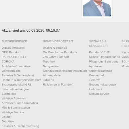
Aktualisiert am: 06.08.2026; 09:10:37
BÜRGERSERVICE
GEMEINDEPORTRAIT
SOZIALES &
BILD
GESUNDHEIT
EINR
Digitale Amtstafel
Unsere Gemeinde
ÖEK Parndorf
Die Geschichte Parndorfs
Parndorf GEHT
Kinde
PARNDORF HILFT
750 Jahre Parndorf
Soziale Organisationen
Volks
CORONA
Topothek
Pflege und Betreuung
Büche
Amtshelfer/ Formulare
Neuigkeiten
Apotheke
Musik
Gemeindeamt
Grenzüberschreitende Aktivitäten
Ärzte/Hebammen
Parteien & Gemeinderat
Ahnengalerie
Gesundheit
Dorfbote & Bürgermeisterbrief
Jubiläen
Tierärzte
Sitzungsprotokoll GRS
Religionen in Parndorf
Gesundheitsthemen
Bekanntmachungen
Leihomas
Sterbefälle
Gesundes Dorf
Wichtige Adressen
Abwasser und Kanalisation
Müll & Sammelstellen
Wichtige Termine
Bauhof
Jobbörse
Kataster & Flächenwidmung