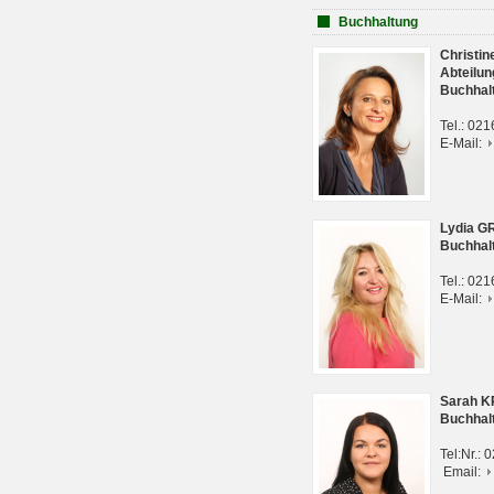
Buchhaltung
Christi
Abteilun
Buchhal
Tel.: 02
E-Mail:
Lydia G
Buchhal
Tel.: 02
E-Mail:
Sarah 
Buchhal
Tel:Nr.:
Email: