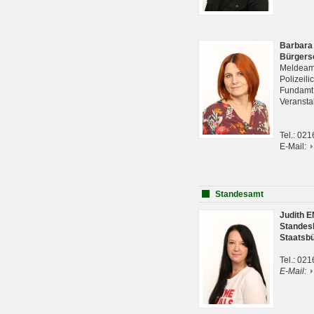
Barbara
Bürgers
Meldeam
Polizeil
Fundam
Veranst
Tel.: 02
E-Mail:
Standesamt
Judith 
Standes
Staatsb
Tel.: 02
E-Mail: