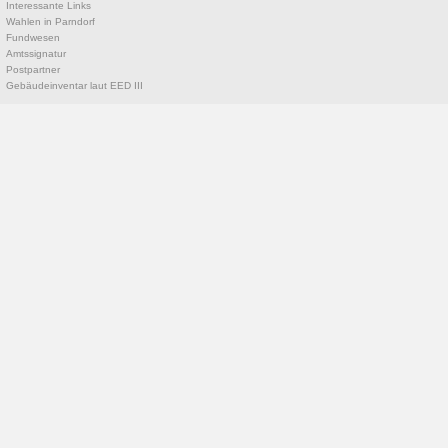
Interessante Links
Wahlen in Parndorf
Fundwesen
Amtssignatur
Postpartner
Gebäudeinventar laut EED III