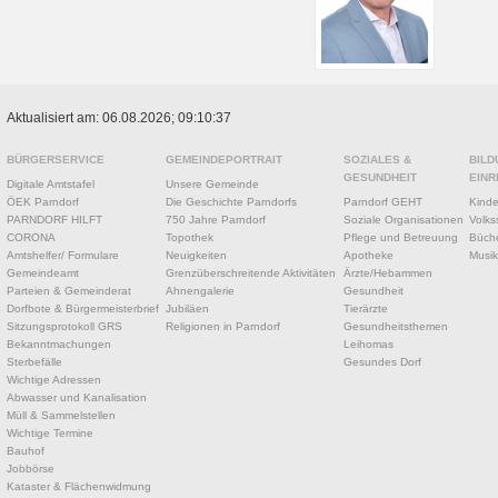
Aktualisiert am: 06.08.2026; 09:10:37
BÜRGERSERVICE
GEMEINDEPORTRAIT
SOZIALES &
BILD
GESUNDHEIT
EINR
Digitale Amtstafel
Unsere Gemeinde
ÖEK Parndorf
Die Geschichte Parndorfs
Parndorf GEHT
Kinde
PARNDORF HILFT
750 Jahre Parndorf
Soziale Organisationen
Volks
CORONA
Topothek
Pflege und Betreuung
Büche
Amtshelfer/ Formulare
Neuigkeiten
Apotheke
Musik
Gemeindeamt
Grenzüberschreitende Aktivitäten
Ärzte/Hebammen
Parteien & Gemeinderat
Ahnengalerie
Gesundheit
Dorfbote & Bürgermeisterbrief
Jubiläen
Tierärzte
Sitzungsprotokoll GRS
Religionen in Parndorf
Gesundheitsthemen
Bekanntmachungen
Leihomas
Sterbefälle
Gesundes Dorf
Wichtige Adressen
Abwasser und Kanalisation
Müll & Sammelstellen
Wichtige Termine
Bauhof
Jobbörse
Kataster & Flächenwidmung