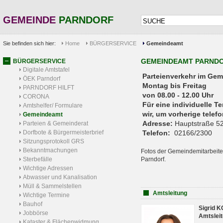
GEMEINDE
PARNDORF
Sie befinden sich hier:
Home
BÜRGERSERVICE
Gemeindeamt
GEMEINDEAMT PARND
BÜRGERSERVICE
Digitale Amtstafel
Parteienverkehr 
ÖEK Parndorf
Montag bis Freitag
PARNDORF HILFT
von 08.00 - 12.00 Uhr
CORONA
Für eine individuelle T
Amtshelfer/ Formulare
wir, um vorherige tele
Gemeindeamt
Adresse:
Hauptstraße 52
Parteien & Gemeinderat
Dorfbote & Bürgermeisterbrief
Telefon:
02166/2300
Sitzungsprotokoll GRS
Bekanntmachungen
Fotos der Gemeindemitarbeite
Sterbefälle
Parndorf.
Wichtige Adressen
Abwasser und Kanalisation
Müll & Sammelstellen
Amtsleitung
Wichtige Termine
Bauhof
Sigrid 
Jobbörse
Amtsleit
Kataster & Flächenwidmung