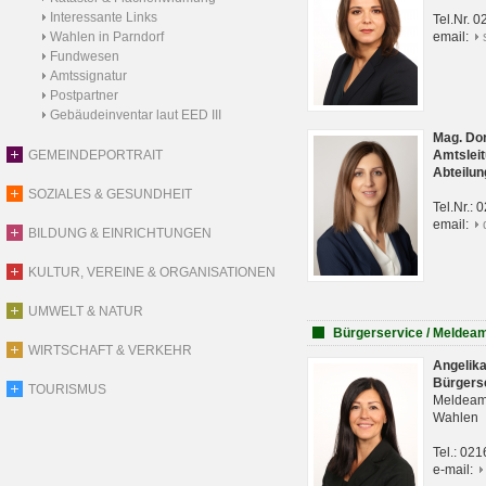
Interessante Links
Tel.Nr. 
Wahlen in Parndorf
email:
Fundwesen
Amtssignatur
Postpartner
Gebäudeinventar laut EED III
Mag. Do
GEMEINDEPORTRAIT
Amtsleit
Abteilun
SOZIALES & GESUNDHEIT
Tel.Nr.:
email:
BILDUNG & EINRICHTUNGEN
KULTUR, VEREINE & ORGANISATIONEN
UMWELT & NATUR
Bürgerservice / Meldea
WIRTSCHAFT & VERKEHR
Angelik
Bürgers
TOURISMUS
Meldeam
Wahlen
Tel.: 02
e-mail: