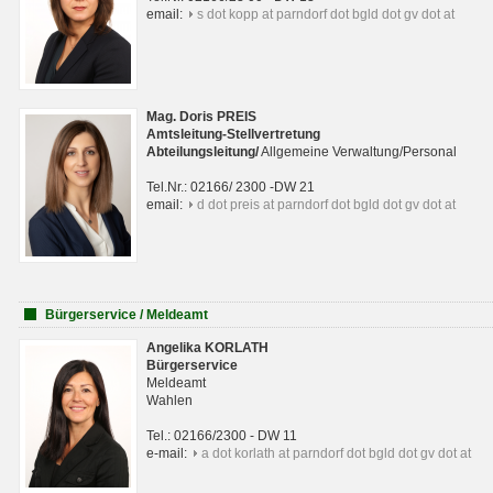
email:
s dot kopp at parndorf dot bgld dot gv dot at
Mag. Doris PREIS
Amtsleitung-Stellvertretung
Abteilungsleitun
g
/
Allgemeine Verwaltung/Personal
Tel.Nr.: 02166/ 2300 -DW 21
email:
d dot preis at parndorf dot bgld dot gv dot at
Bürgerservice / Meldeamt
Angelika KORLATH
Bürgerservice
Meldeamt
Wahlen
Tel.: 02166/2300 - DW 11
e-mail:
a dot korlath at parndorf dot bgld dot gv dot at