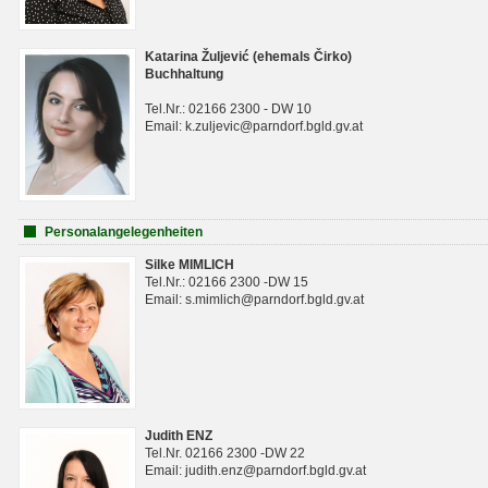
Katarina Žuljević (ehemals Čirko)
Buchhaltung
Tel.Nr.: 02166 2300 - DW 10
Email: k.zuljevic@parndorf.bgld.gv.at
Personalangelegenheiten
Silke MIMLICH
Tel.Nr.: 02166 2300 -DW 15
Email: s.mimlich@parndorf.bgld.gv.at
Judith ENZ
Tel.Nr. 02166 2300 -DW 22
Email: judith.enz@parndorf.bgld.gv.at