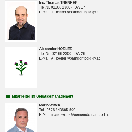
Ing. Thomas TRENKER
Tel.Nr. 02166 2300 - DW 17
E-Mail: T.Trenker@parndorf.bgld.gv.at
Alexander HÖRLER
Tel.Nr.: 02166 2300 - DW 26
E-Mail: A.Hoerler@parndorf.bgld.gv.at
Mitarbeiter im Gebäudemanagement
Mario Wittek
Tel.: 0676 843685-500
E-Mail: mario.wittek@gemeinde-parndorf.at