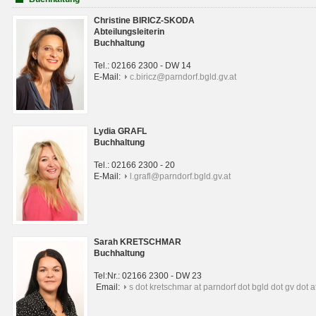
Christine BIRICZ-SKODA
Abteilungsleiterin
Buchhaltung
Tel.: 02166 2300 - DW 14
E-Mail:
c.biricz@parndorf.bgld.gv.at
Lydia GRAFL
Buchhaltung
Tel.: 02166 2300 - 20
E-Mail:
l.grafl@parndorf.bgld.gv.at
Sarah KRETSCHMAR
Buchhaltung
Tel:Nr.: 02166 2300 - DW 23
Email:
s dot kretschmar at parndorf dot bgld dot gv dot a