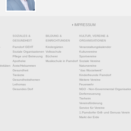
IMPRESSUM
SOZIALES &
BILDUNG &
KULTUR, VEREINE &
GESUNDHEIT
EINRICHTUNGEN
ORGANISATIONEN
s
Parndorf GEHT
Kindergärten
Veranstaltungskalender
Soziale Organisationen
Volksschule
Kulturvereine
Pflege und Betreuung
Bücherei
Sportvereine
Apotheke
Musikschule in Parndorf
Soziale Vereine
ivitäten
Ärzte/Hebammen
Naturvereine
Gesundheit
"das Wurzelwerk"
Tierärzte
Kinderfreunde Parndorf
Gesundheitsthemen
Weitere Vereine
Leihomas
Feuerwehr
Gesundes Dorf
NGO - Non-Governmental Organisatio
Dorferneuerung
Tierheim
Vereinsförderung
Service für Vereine
1.Parndorfer Grill- und Genuss Verein
Markt der Erde