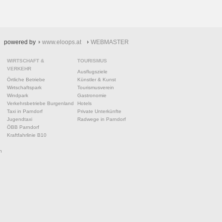
powered by
www.eloops.at
WEBMASTER
WIRTSCHAFT &
TOURISMUS
VERKEHR
Ausflugsziele
Örtliche Betriebe
Künstler & Kunst
Wirtschaftspark
Tourismusverein
Windpark
Gastronomie
Verkehrsbetriebe Burgenland
Hotels
Taxi in Parndorf
Private Unterkünfte
Jugendtaxi
Radwege in Parndorf
ÖBB Parndorf
Kraftfahrlinie B10
n