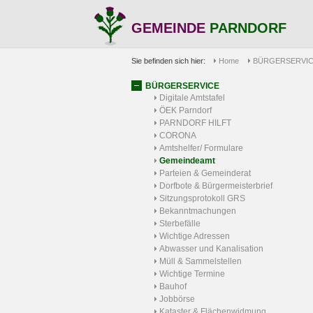
GEMEINDE
PARNDORF
Sie befinden sich hier:
Home
BÜRGERSERVI
BÜRGERSERVICE
Digitale Amtstafel
ÖEK Parndorf
PARNDORF HILFT
CORONA
Amtshelfer/ Formulare
Gemeindeamt
Parteien & Gemeinderat
Dorfbote & Bürgermeisterbrief
Sitzungsprotokoll GRS
Bekanntmachungen
Sterbefälle
Wichtige Adressen
Abwasser und Kanalisation
Müll & Sammelstellen
Wichtige Termine
Bauhof
Jobbörse
Kataster & Flächenwidmung