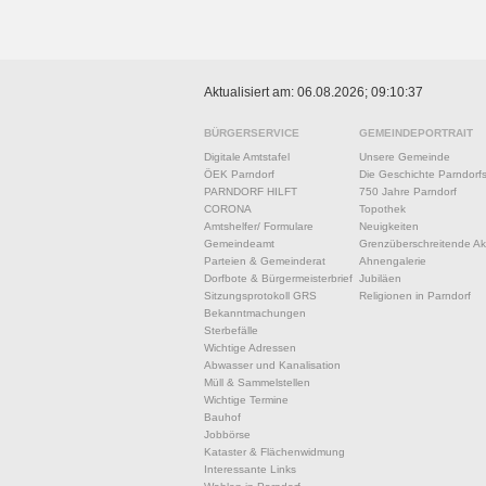
Aktualisiert am: 06.08.2026; 09:10:37
BÜRGERSERVICE
GEMEINDEPORTRAIT
Digitale Amtstafel
Unsere Gemeinde
ÖEK Parndorf
Die Geschichte Parndorf
PARNDORF HILFT
750 Jahre Parndorf
CORONA
Topothek
Amtshelfer/ Formulare
Neuigkeiten
Gemeindeamt
Grenzüberschreitende Akt
Parteien & Gemeinderat
Ahnengalerie
Dorfbote & Bürgermeisterbrief
Jubiläen
Sitzungsprotokoll GRS
Religionen in Parndorf
Bekanntmachungen
Sterbefälle
Wichtige Adressen
Abwasser und Kanalisation
Müll & Sammelstellen
Wichtige Termine
Bauhof
Jobbörse
Kataster & Flächenwidmung
Interessante Links