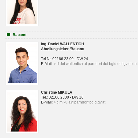
Bauamt
Ing. Daniel WALLENTICH
Abteilungsleiter /Bauamt
Tel.Nr. 02166 23 00 - DW 24
E-Mail:
d dot wallentich at parndorf dot bgld dot gv dot at
Christine MIKULA
Tel.: 02166 2300 - DW 16
E-Mail:
c.mikula@parndorf.bgld.gv.at