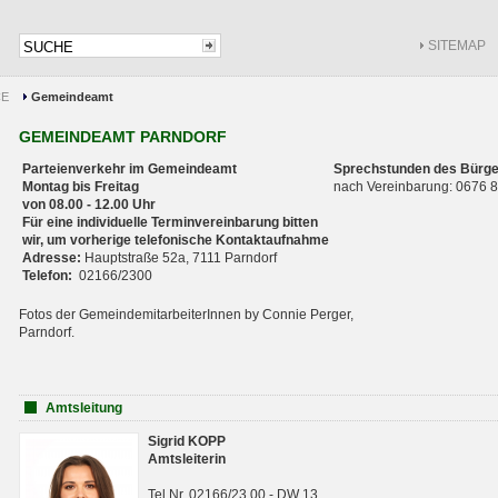
SITEMAP
CE
Gemeindeamt
GEMEINDEAMT PARNDORF
Parteienverkehr im Gemeindeamt
Sprechstunden des Bürge
Montag bis Freitag
nach Vereinbarung: 0676
von 08.00 - 12.00 Uhr
Für eine individuelle Terminvereinbarung bitten
wir, um vorherige telefonische Kontaktaufnahme
Adresse:
Hauptstraße 52a, 7111 Parndorf
Telefon:
02166/2300
Fotos der GemeindemitarbeiterInnen by Connie Perger,
Parndorf.
Amtsleitung
Sigrid KOPP
Amtsleiterin
Tel.Nr. 02166/23 00 - DW 13