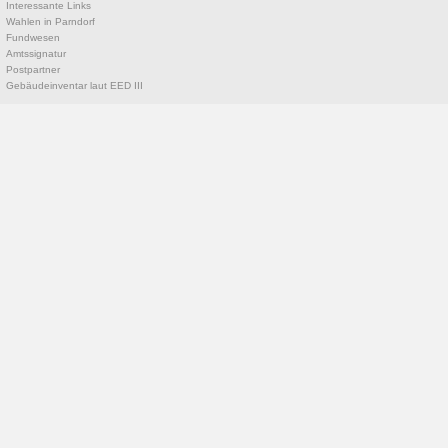
Interessante Links
Wahlen in Parndorf
Fundwesen
Amtssignatur
Postpartner
Gebäudeinventar laut EED III