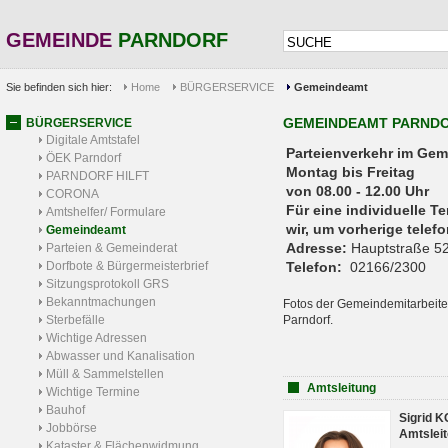
GEMEINDE
PARNDORF
Sie befinden sich hier:
Home
BÜRGERSERVICE
Gemeindeamt
GEMEINDEAMT PARND
BÜRGERSERVICE
Digitale Amtstafel
Parteienverkehr 
ÖEK Parndorf
Montag bis Freitag
PARNDORF HILFT
von 08.00 - 12.00 Uhr
CORONA
Für eine individuelle T
Amtshelfer/ Formulare
wir, um vorherige tele
Gemeindeamt
Adresse:
Hauptstraße 52
Parteien & Gemeinderat
Dorfbote & Bürgermeisterbrief
Telefon:
02166/2300
Sitzungsprotokoll GRS
Bekanntmachungen
Fotos der Gemeindemitarbeite
Sterbefälle
Parndorf.
Wichtige Adressen
Abwasser und Kanalisation
Müll & Sammelstellen
Amtsleitung
Wichtige Termine
Bauhof
Sigrid 
Jobbörse
Amtsleit
Kataster & Flächenwidmung