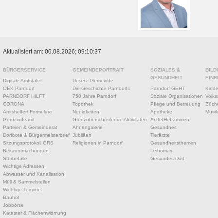
Aktualisiert am: 06.08.2026; 09:10:37
BÜRGERSERVICE
GEMEINDEPORTRAIT
SOZIALES &
BILD
GESUNDHEIT
EINR
Digitale Amtstafel
Unsere Gemeinde
ÖEK Parndorf
Die Geschichte Parndorfs
Parndorf GEHT
Kinde
PARNDORF HILFT
750 Jahre Parndorf
Soziale Organisationen
Volks
CORONA
Topothek
Pflege und Betreuung
Büche
Amtshelfer/ Formulare
Neuigkeiten
Apotheke
Musik
Gemeindeamt
Grenzüberschreitende Aktivitäten
Ärzte/Hebammen
Parteien & Gemeinderat
Ahnengalerie
Gesundheit
Dorfbote & Bürgermeisterbrief
Jubiläen
Tierärzte
Sitzungsprotokoll GRS
Religionen in Parndorf
Gesundheitsthemen
Bekanntmachungen
Leihomas
Sterbefälle
Gesundes Dorf
Wichtige Adressen
Abwasser und Kanalisation
Müll & Sammelstellen
Wichtige Termine
Bauhof
Jobbörse
Kataster & Flächenwidmung