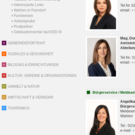
Interessante Links
Tel.Nr. 
Wahlen in Parndorf
email:
Fundwesen
Amtssignatur
Postpartner
Gebäudeinventar laut EED III
Mag. Do
GEMEINDEPORTRAIT
Amtsleit
Abteilun
SOZIALES & GESUNDHEIT
Tel.Nr.:
email:
BILDUNG & EINRICHTUNGEN
KULTUR, VEREINE & ORGANISATIONEN
UMWELT & NATUR
Bürgerservice / Meldea
WIRTSCHAFT & VERKEHR
Angelik
Bürgers
TOURISMUS
Meldeam
Wahlen
Tel.: 02
e-mail: