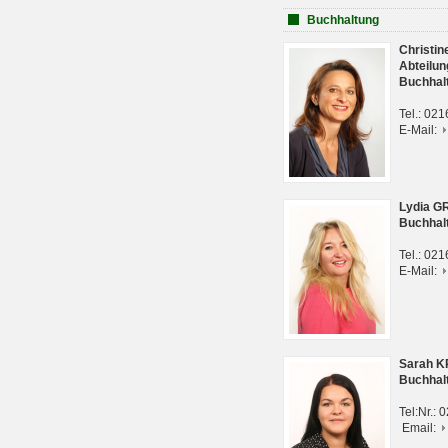
Buchhaltung
Christi
Abteilun
Buchhal
Tel.: 02
E-Mail:
Lydia G
Buchhal
Tel.: 02
E-Mail:
Sarah 
Buchhal
Tel:Nr.:
Email: