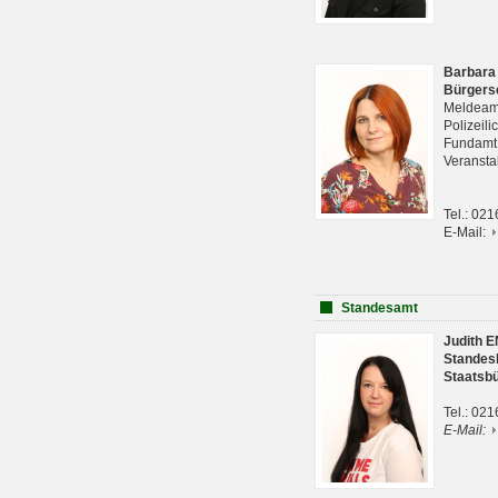
Barbara
Bürgers
Meldeam
Polizeil
Fundam
Veranst
Tel.: 02
E-Mail:
Standesamt
Judith 
Standes
Staatsb
Tel.: 02
E-Mail: