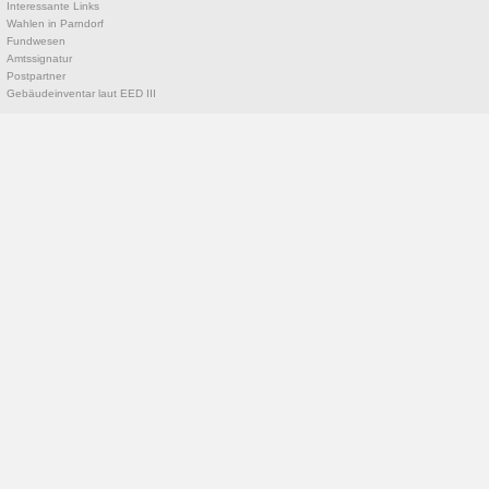
Interessante Links
Wahlen in Parndorf
Fundwesen
Amtssignatur
Postpartner
Gebäudeinventar laut EED III