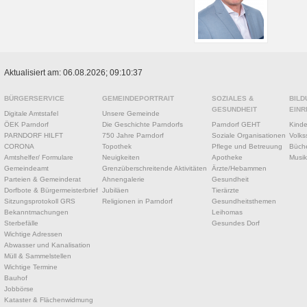
Aktualisiert am: 06.08.2026; 09:10:37
BÜRGERSERVICE
GEMEINDEPORTRAIT
SOZIALES &
BILD
GESUNDHEIT
EINR
Digitale Amtstafel
Unsere Gemeinde
ÖEK Parndorf
Die Geschichte Parndorfs
Parndorf GEHT
Kinde
PARNDORF HILFT
750 Jahre Parndorf
Soziale Organisationen
Volks
CORONA
Topothek
Pflege und Betreuung
Büche
Amtshelfer/ Formulare
Neuigkeiten
Apotheke
Musik
Gemeindeamt
Grenzüberschreitende Aktivitäten
Ärzte/Hebammen
Parteien & Gemeinderat
Ahnengalerie
Gesundheit
Dorfbote & Bürgermeisterbrief
Jubiläen
Tierärzte
Sitzungsprotokoll GRS
Religionen in Parndorf
Gesundheitsthemen
Bekanntmachungen
Leihomas
Sterbefälle
Gesundes Dorf
Wichtige Adressen
Abwasser und Kanalisation
Müll & Sammelstellen
Wichtige Termine
Bauhof
Jobbörse
Kataster & Flächenwidmung