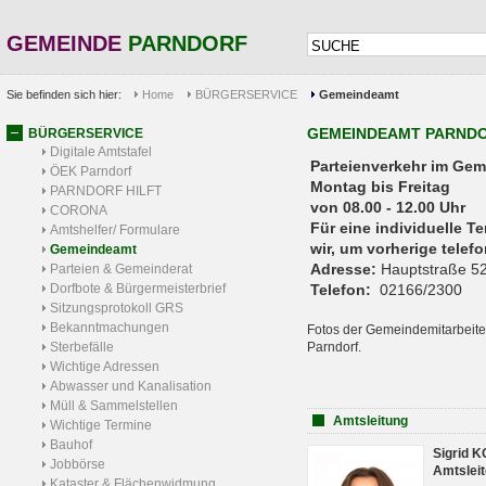
GEMEINDE
PARNDORF
Sie befinden sich hier:
Home
BÜRGERSERVICE
Gemeindeamt
GEMEINDEAMT PARND
BÜRGERSERVICE
Digitale Amtstafel
Parteienverkehr 
ÖEK Parndorf
Montag bis Freitag
PARNDORF HILFT
von 08.00 - 12.00 Uhr
CORONA
Für eine individuelle T
Amtshelfer/ Formulare
wir, um vorherige tele
Gemeindeamt
Adresse:
Hauptstraße 52
Parteien & Gemeinderat
Dorfbote & Bürgermeisterbrief
Telefon:
02166/2300
Sitzungsprotokoll GRS
Bekanntmachungen
Fotos der Gemeindemitarbeite
Sterbefälle
Parndorf.
Wichtige Adressen
Abwasser und Kanalisation
Müll & Sammelstellen
Amtsleitung
Wichtige Termine
Bauhof
Sigrid 
Jobbörse
Amtsleit
Kataster & Flächenwidmung