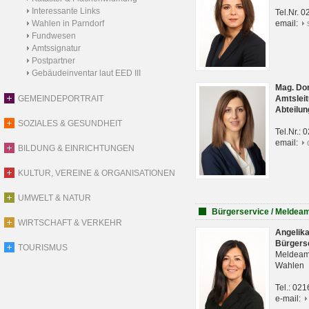
Interessante Links
Tel.Nr. 
Wahlen in Parndorf
email:
Fundwesen
Amtssignatur
Postpartner
Gebäudeinventar laut EED III
Mag. Do
GEMEINDEPORTRAIT
Amtsleit
Abteilun
SOZIALES & GESUNDHEIT
Tel.Nr.:
email:
BILDUNG & EINRICHTUNGEN
KULTUR, VEREINE & ORGANISATIONEN
UMWELT & NATUR
Bürgerservice / Meldea
WIRTSCHAFT & VERKEHR
Angelik
Bürgers
TOURISMUS
Meldeam
Wahlen
Tel.: 02
e-mail: