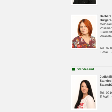
Barbara
Bürgers
Meldeam
Polizeil
Fundam
Veranst
Tel.: 02
E-Mail:
Standesamt
Judith 
Standes
Staatsb
Tel.: 02
E-Mail: