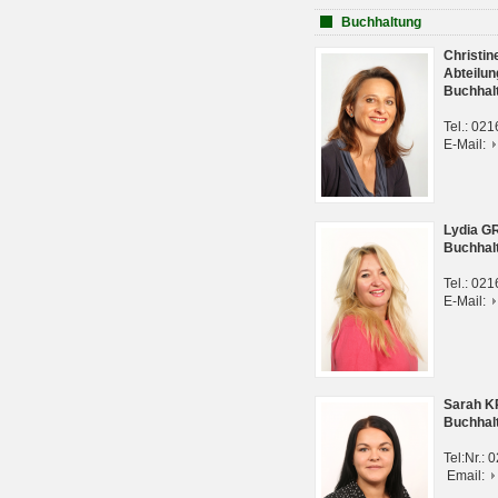
Buchhaltung
Christi
Abteilun
Buchhal
Tel.: 02
E-Mail:
Lydia G
Buchhal
Tel.: 02
E-Mail:
Sarah 
Buchhal
Tel:Nr.:
Email: