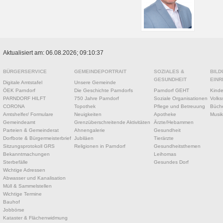
Aktualisiert am: 06.08.2026; 09:10:37
BÜRGERSERVICE
GEMEINDEPORTRAIT
SOZIALES &
BILD
GESUNDHEIT
EINR
Digitale Amtstafel
Unsere Gemeinde
ÖEK Parndorf
Die Geschichte Parndorfs
Parndorf GEHT
Kinde
PARNDORF HILFT
750 Jahre Parndorf
Soziale Organisationen
Volks
CORONA
Topothek
Pflege und Betreuung
Büche
Amtshelfer/ Formulare
Neuigkeiten
Apotheke
Musik
Gemeindeamt
Grenzüberschreitende Aktivitäten
Ärzte/Hebammen
Parteien & Gemeinderat
Ahnengalerie
Gesundheit
Dorfbote & Bürgermeisterbrief
Jubiläen
Tierärzte
Sitzungsprotokoll GRS
Religionen in Parndorf
Gesundheitsthemen
Bekanntmachungen
Leihomas
Sterbefälle
Gesundes Dorf
Wichtige Adressen
Abwasser und Kanalisation
Müll & Sammelstellen
Wichtige Termine
Bauhof
Jobbörse
Kataster & Flächenwidmung