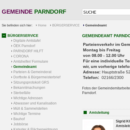
GEMEINDE
PARNDORF
Sie befinden sich hier:
Home
BÜRGERSERVICE
Gemeindeamt
GEMEINDEAMT PARND
BÜRGERSERVICE
Digitale Amtstafel
Parteienverkehr 
ÖEK Parndorf
Montag bis Freitag
PARNDORF HILFT
von 08.00 - 12.00 Uhr
CORONA
Für eine individuelle T
Amtshelfer/ Formulare
wir, um vorherige tele
Gemeindeamt
Adresse:
Hauptstraße 52
Parteien & Gemeinderat
Dorfbote & Bürgermeisterbrief
Telefon:
02166/2300
Sitzungsprotokoll GRS
Bekanntmachungen
Fotos der Gemeindemitarbeite
Sterbefälle
Parndorf.
Wichtige Adressen
Abwasser und Kanalisation
Müll & Sammelstellen
Amtsleitung
Wichtige Termine
Bauhof
Sigrid 
Jobbörse
Amtsleit
Kataster & Flächenwidmung