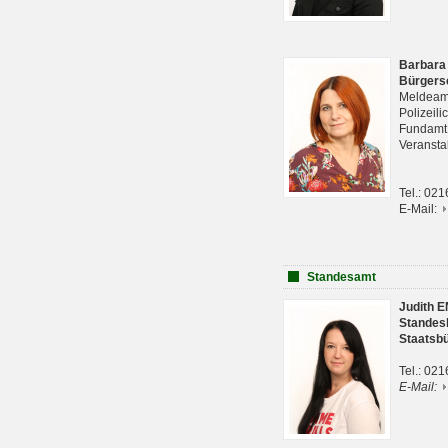
Barbara
Bürgers
Meldeam
Polizeil
Fundam
Veranst
Tel.: 02
E-Mail:
Standesamt
Judith 
Standes
Staatsb
Tel.: 02
E-Mail: