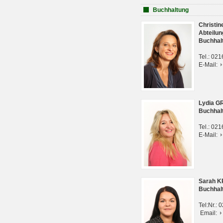
Buchhaltung
Christi
Abteilun
Buchhal
Tel.: 02
E-Mail:
Lydia G
Buchhal
Tel.: 02
E-Mail:
Sarah 
Buchhal
Tel:Nr.:
Email: