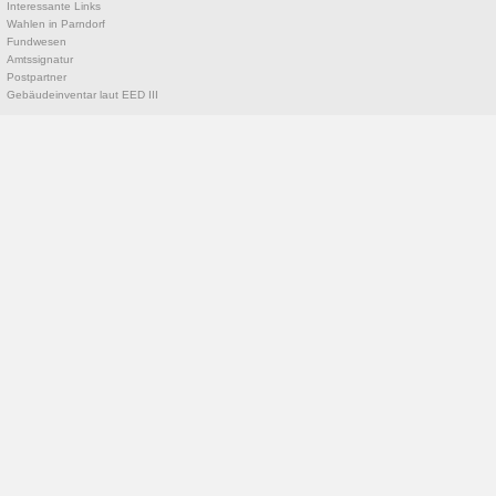
Interessante Links
Wahlen in Parndorf
Fundwesen
Amtssignatur
Postpartner
Gebäudeinventar laut EED III