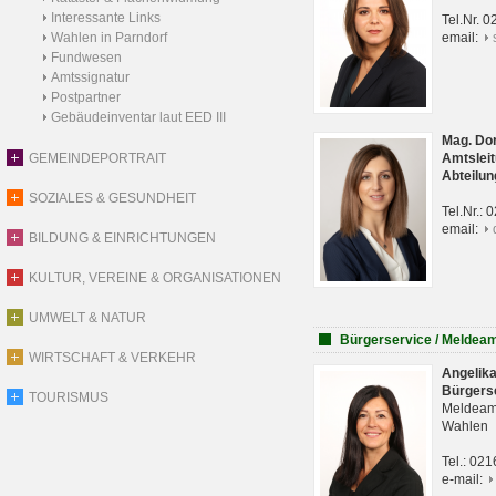
Interessante Links
Tel.Nr. 
Wahlen in Parndorf
email:
Fundwesen
Amtssignatur
Postpartner
Gebäudeinventar laut EED III
Mag. Do
GEMEINDEPORTRAIT
Amtsleit
Abteilun
SOZIALES & GESUNDHEIT
Tel.Nr.:
email:
BILDUNG & EINRICHTUNGEN
KULTUR, VEREINE & ORGANISATIONEN
UMWELT & NATUR
Bürgerservice / Meldea
WIRTSCHAFT & VERKEHR
Angelik
Bürgers
TOURISMUS
Meldeam
Wahlen
Tel.: 02
e-mail: