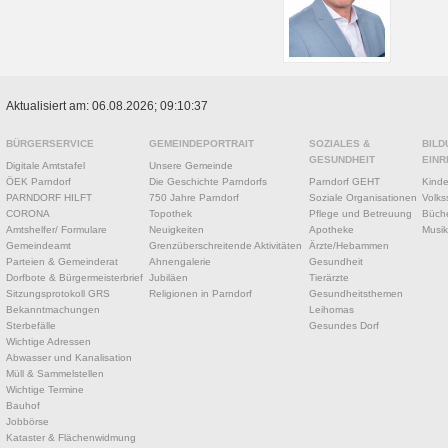
Aktualisiert am: 06.08.2026; 09:10:37
BÜRGERSERVICE
GEMEINDEPORTRAIT
SOZIALES &
BILD
GESUNDHEIT
EINR
Digitale Amtstafel
Unsere Gemeinde
ÖEK Parndorf
Die Geschichte Parndorfs
Parndorf GEHT
Kinde
PARNDORF HILFT
750 Jahre Parndorf
Soziale Organisationen
Volks
CORONA
Topothek
Pflege und Betreuung
Büche
Amtshelfer/ Formulare
Neuigkeiten
Apotheke
Musik
Gemeindeamt
Grenzüberschreitende Aktivitäten
Ärzte/Hebammen
Parteien & Gemeinderat
Ahnengalerie
Gesundheit
Dorfbote & Bürgermeisterbrief
Jubiläen
Tierärzte
Sitzungsprotokoll GRS
Religionen in Parndorf
Gesundheitsthemen
Bekanntmachungen
Leihomas
Sterbefälle
Gesundes Dorf
Wichtige Adressen
Abwasser und Kanalisation
Müll & Sammelstellen
Wichtige Termine
Bauhof
Jobbörse
Kataster & Flächenwidmung