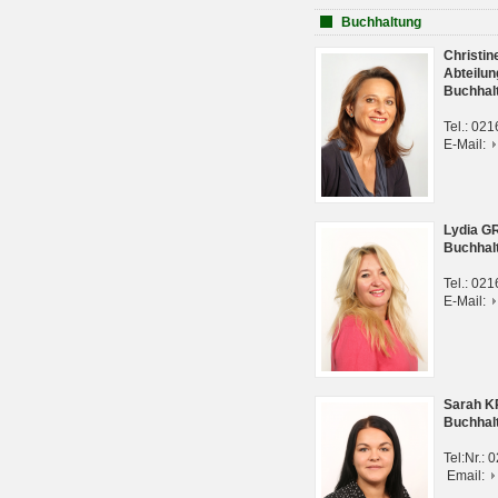
Buchhaltung
Christi
Abteilun
Buchhal
Tel.: 02
E-Mail:
Lydia G
Buchhal
Tel.: 02
E-Mail:
Sarah 
Buchhal
Tel:Nr.:
Email: