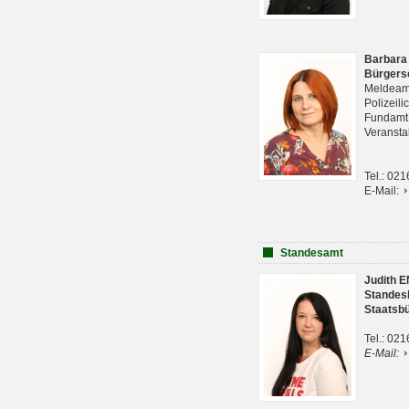
Barbara
Bürgers
Meldeam
Polizeil
Fundam
Veranst
Tel.: 02
E-Mail:
Standesamt
Judith 
Standes
Staatsb
Tel.: 02
E-Mail: