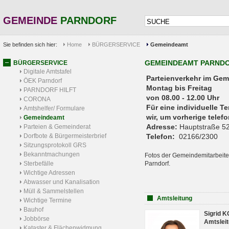
GEMEINDE
PARNDORF
Sie befinden sich hier:
Home
BÜRGERSERVICE
Gemeindeamt
GEMEINDEAMT PARND
BÜRGERSERVICE
Digitale Amtstafel
Parteienverkehr 
ÖEK Parndorf
Montag bis Freitag
PARNDORF HILFT
von 08.00 - 12.00 Uhr
CORONA
Für eine individuelle T
Amtshelfer/ Formulare
wir, um vorherige tele
Gemeindeamt
Adresse:
Hauptstraße 52
Parteien & Gemeinderat
Dorfbote & Bürgermeisterbrief
Telefon:
02166/2300
Sitzungsprotokoll GRS
Bekanntmachungen
Fotos der Gemeindemitarbeite
Sterbefälle
Parndorf.
Wichtige Adressen
Abwasser und Kanalisation
Müll & Sammelstellen
Amtsleitung
Wichtige Termine
Bauhof
Sigrid 
Jobbörse
Amtsleit
Kataster & Flächenwidmung