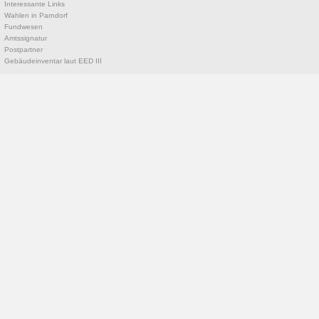
Interessante Links
Wahlen in Parndorf
Fundwesen
Amtssignatur
Postpartner
Gebäudeinventar laut EED III