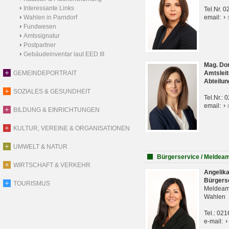
Interessante Links
Tel.Nr. 
Wahlen in Parndorf
email:
Fundwesen
Amtssignatur
Postpartner
Gebäudeinventar laut EED III
Mag. Do
GEMEINDEPORTRAIT
Amtsleit
Abteilun
SOZIALES & GESUNDHEIT
Tel.Nr.:
email:
BILDUNG & EINRICHTUNGEN
KULTUR, VEREINE & ORGANISATIONEN
UMWELT & NATUR
Bürgerservice / Meldea
WIRTSCHAFT & VERKEHR
Angelik
Bürgers
TOURISMUS
Meldeam
Wahlen
Tel.: 02
e-mail: